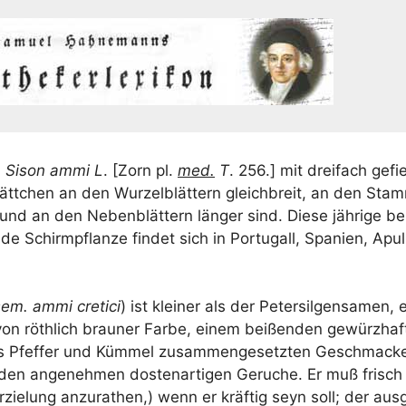
,
Sison ammi L
. [Zorn pl.
med.
T
. 256.] mit drei­fach gefie
ätt­chen an den Wur­zel­blät­tern gleich­breit, an den Stam
, und an den Neben­blät­tern län­ger sind. Die­se jäh­ri­ge b
de Schirm­pflan­ze fin­det sich in Por­tu­gall, Spa­ni­en, Apu­
em. ammi cre­ti­ci
) ist klei­ner als der Peter­sil­gen­sa­men, e
 von röth­lich brau­ner Far­be, einem bei­ßen­den gewürz­haft
s Pfef­fer und Küm­mel zusam­men­ge­setz­ten Geschma­c
­den ange­neh­men dostenar­ti­gen Geru­che. Er muß frisch
r­zie­lung anzu­ra­then,) wenn er kräf­tig seyn soll; der aus­g