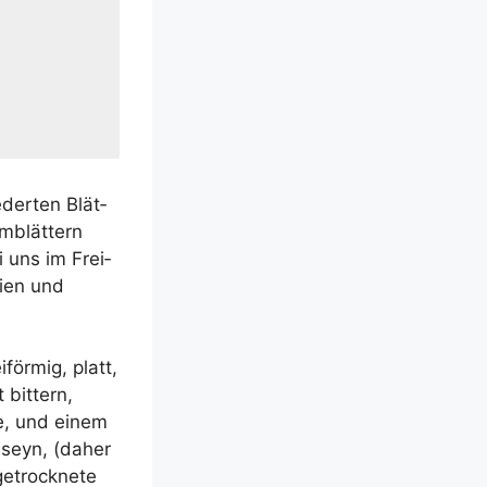
­der­ten Blät­
m­blät­tern
ei uns im Frei­
li­en und
iför­mig, platt,
 bit­tern,
ke, und einem
 seyn, (daher
e­trock­ne­te