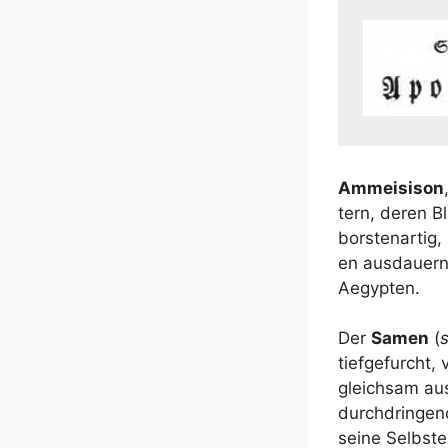
Amm­ei­sison
tern, deren Bl
bors­ten­ar­tig
en aus­dau­ern­
Aegypten.
Der
Samen
(
s
tief­ge­furcht,
gleich­sam au
durch­drin­gen
sei­ne Selbst­e