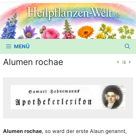
MENÜ
Alumen rochae
Alu­men rochae
, so ward der ers­te Alaun genannt,