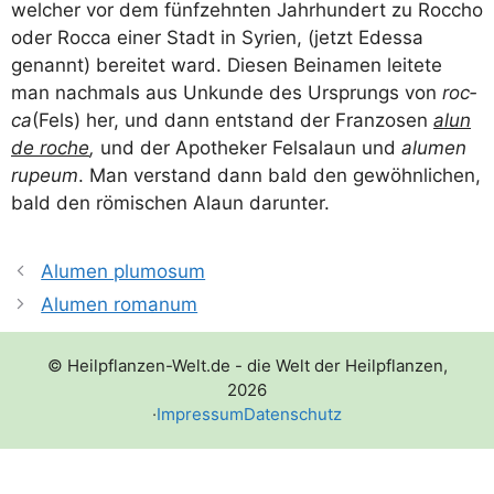
wel­cher vor dem fünf­zehn­ten Jahr­hun­dert zu Roccho
oder Roc­ca einer Stadt in Syri­en, (jetzt Edes­sa
genannt) berei­tet ward. Die­sen Bei­na­men lei­te­te
man nach­mals aus Unkun­de des Ursprungs von
roc­
ca
(Fels) her, und dann ent­stand der Fran­zo­sen
alun
de roche
,
und der Apo­the­ker Fel­salaun und
alu­men
rupe­um
. Man ver­stand dann bald den gewöhn­li­chen,
bald den römi­schen Alaun darunter.
Alumen plumosum
Alumen romanum
© Heilpflanzen-Welt.de - die Welt der Heilpflanzen,
2026
·
Impressum
Datenschutz