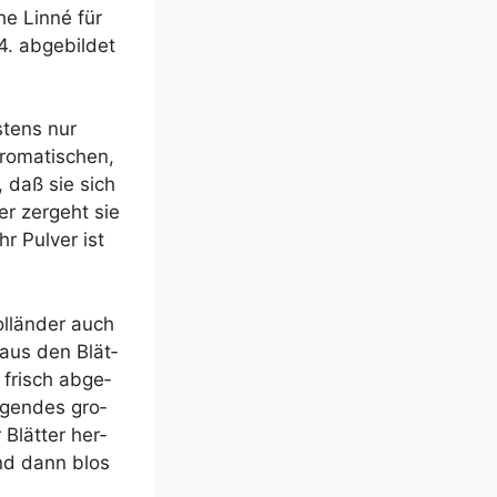
he Lin­né für
 4. abge­bil­det
­tens nur
o­ma­ti­schen,
, daß sie sich
er zer­geht sie
r Pul­ver ist
­län­der auch
 aus den Blät­
 frisch abge­
­gen­des gro­
Blät­ter her­
und dann blos