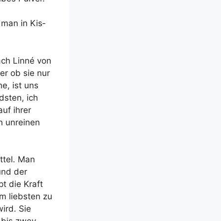
 man in Kis­
ach Lin­né von
er ob sie nur
he, ist uns
s­ten, ich
auf ihrer
n unrei­nen
t­tel. Man
 und der
pt die Kraft
am liebs­ten zu
wird. Sie