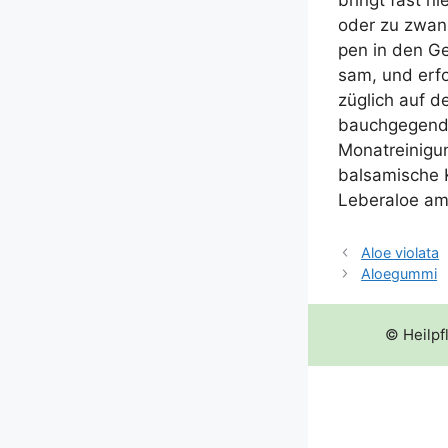
bringt fast n
oder zu zwan­z
pen in den Ge
sam, und erfo
züg­lich auf de
bauch­ge­gend,
Monat­rei­ni­gu
bal­sa­mi­sch
Leberaloe am
Aloe violata
Aloegummi
© Heilpf