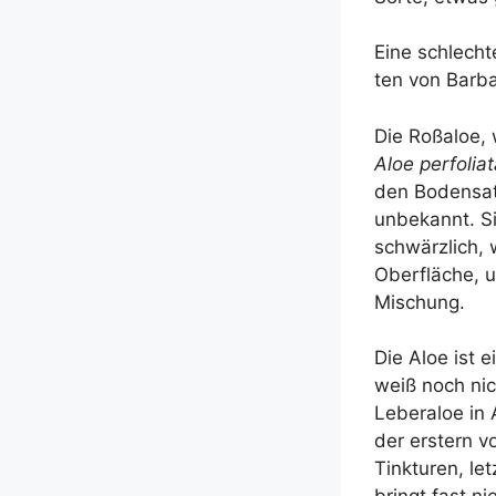
Eine schlech­t
ten von Bar­ba
Die Roß­aloe, 
Aloe per­fo­li­a
den Boden­satz
unbe­kannt. Si
schwärz­lich, 
Ober­flä­che, 
Mischung.
Die Aloe ist e
weiß noch nich
Leberaloe in A
der erstern vo
Tink­tu­ren, le