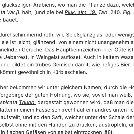
 glück­se­li­gen Ara­bi­ens, wo man die Pflan­ze dazu, wel­c
­ta Var.β
. hält, [und die bei
Pluk. alm. 19.
Tab
. 240.
Fig
.
ge bauet.
 durch­schim­mernd roth, wie Spieß­glanz­glas, oder wenigs
h; sie ist leicht, glän­zend, von einem nicht unan­ge­nehm ar
neln­den Geru­che. Das Haupt­kenn­zei­chen ihrer Güte ist
e Ueber­rest, in Wein­geist auf­lö­set. Auch in kal­tem Was­s
 und bil­det ein trü­bes Gemisch damit, wie hefi­ges Bier. Ih
e kömmt gewöhn­lich in Kürbisschalen.
 aber bekom­men wir unter glei­chem Namen, durch die Hol
or­ge­bir­ge der guten Hof­nung, wo sie, soviel man weiß,
spi­ca­ta
Thunb.
der­ge­stalt gewon­nen wird, daß man die
Blät­ter in einem Fas­se senk­recht auf ein and­res unten lie
 auf­stellt, und so den Saft, wel­cher unter der Scha­le der 
n selbst ohne mit den Hän­den zu drü­cken, aus­tröp­feln, 
in fla­chen Gefä­sen von selbst ein­trock­nen läßt.