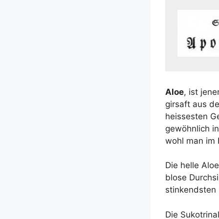
Aloe
, ist jene
gir­saft aus d
heis­ses­ten G
gewöhn­lich in
wohl man im H
Die hel­le Alo
blo­se Durch­s
stinkends­ten 
Die Suko­t­ri­