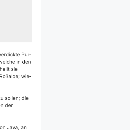
ver­dick­te Pur­
 wel­che in den
eilt sie
 Roß­aloe; wie­
u sol­len; die
on der
 von Java, an