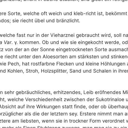
e­re Sor­te, wel­che oft weich und kleb-richt ist, bekömmt
­dos; sie riecht übel und bränzlicht.
wel­che fast nur in der Vieh­arz­nei gebraucht wird, soll n
­ta Var
. γ. kom­men. Ob und wie sie ein­ge­kocht wer­de, od
 von der an der Son­ne ein­ge­trock­ne­ten Sor­te aus­ma­c
e riecht unter den Aloe­sor­ten am stärks­ten und stinkend
wie Pech, hat rost­farb­ne Fle­cken und klei­ne Höh­lun­gen 
und Koh­len, Stroh, Holz­split­ter, Sand und Scha­len in ihre
in sehr gebräuch­li­ches, erhit­zen­des, Leib eröf­nen­des Mi
t, wel­che Ver­schie­den­heit zwi­schen der Suko­t­ri­naloe
bsicht auf ihre Wir­kun­gen statt fin­de, oder ob über­hau
r­züg­li­cher als die der letz­tern sey. Ers­te­re nimmt man 
tz­te­re am liebs­ten, wenn sie in trock­ner Form ver­ord­net 