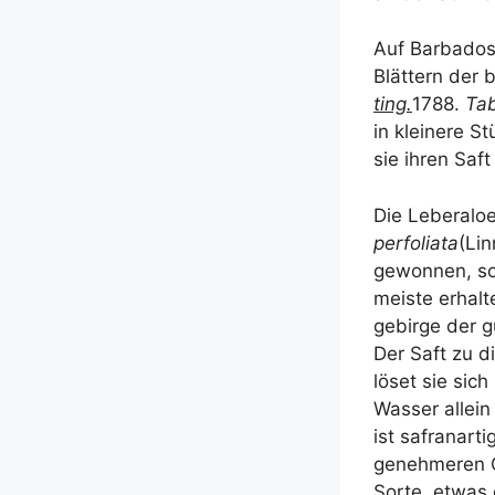
Auf Bar­ba­do
Blät­tern der b
ting.
1788.
Ta
in klei­ne­re 
sie ihren Saft
Die Leberaloe,
per­fo­li­a­ta
(Lin
gewon­nen, so
meis­te erhal­
ge­bir­ge der 
Der Saft zu di
löset sie sich 
Was­ser allein
ist safran­ar­t
ge­neh­me­ren 
Sor­te, etwas 