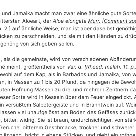
s und Jamai­ka macht man zwar eine ähn­li­che gute Sor­t
it­ters­ten Aloe­art, der
Aloe elon­ga­ta
Murr.
[
Com­ment soc
b
. 2.] auf ähn­li­che Wei­se; man ist aber daselbst genö­thig
Stü­cken zu zer­schnei­den, und sie mit den Hän­den zu drü
 gehö­rig von sich geben sollen.
 als die gemeins­te, wird von ver­schie­de­nen Abän­de­ru
­né meint, größ­tent­heils von
Var.
α. [
Rheed. malah. 11.
p.
wohl auf dem Kap, als in Bar­ba­dos und Jamai­ka, von w
ten, in Mas­sen zu 1 bis 20 Pfund, da hin­ge­gen die Bewo
guten Hof­nung Mas­sen zu drei und meh­rern Zent­nern dar
e­ser Sor­te wird in Kes­seln über dem Feu­er ein­ge­dickt.
in ver­süß­tem Sal­pe­ter­geis­te und in Brannt­wein auf. Wei
 las­sen viel unauf­ge­lö­set am Boden des Gefä­ses zurück
ig, bit­ter, wid­rig. Sie ist braun, undurch­sich­ti­ger, von stä
Geru­che, bit­te­rem Geschma­cke, trock­ner und schwe­rer a
glän­zend, bricht in ebe­ne Stü­cken, und gie­bt ein roth­ge