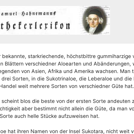
r bekann­te, star­krie­chen­de, höchst­bitt­re gum­mi­har­zi­ge 
en Blät­tern ver­schied­ner Aloe­ar­ten und Abän­de­run­gen,
egen­den von Asi­en, Afri­ka und Ame­ri­ka wach­sen. Man th
 drei Sor­ten, in die Suko­t­ri­naloe, die Leberaloe und die
an­del weit meh­re­re Sor­ten von ver­schied­ner Güte hat.
e scheint blos die bes­te von der ers­ten Sor­te andeu­ten z
ich­tig­keit aber bestimmt nicht allein die Güte, da man v
Sor­te auch hel­le Stü­cke auf­zu­wei­sen hat.
naloe hat ihren Namen von der Insel Suko­ta­ra, nicht weit