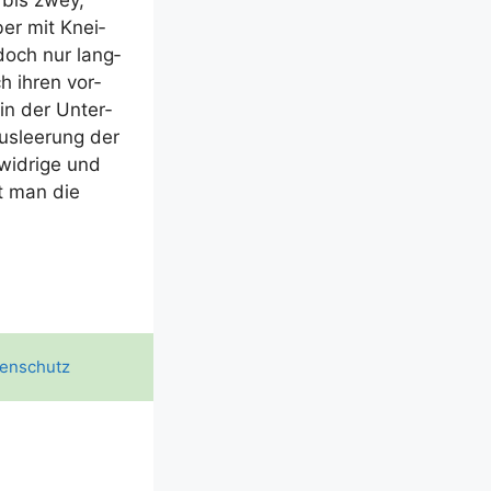
 bis zwey,
ber mit Knei­
doch nur lang­
h ihren vor­
 in der Unter­
us­lee­rung der
wid­ri­ge und
zt man die
enschutz