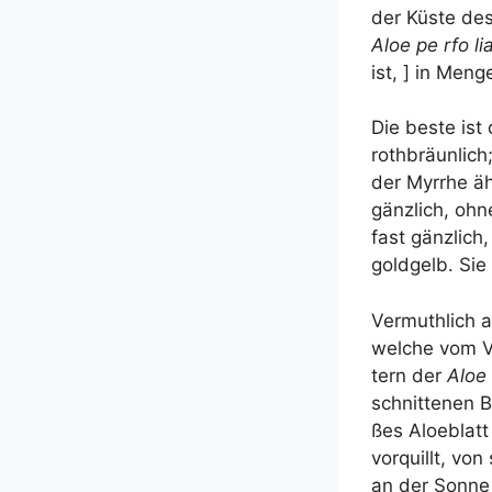
der Küs­te des
Aloe pe rfo lia
ist, ] in Men­
Die bes­te ist
roth­bräun­lic
der Myr­rhe äh
gänz­lich, ohn
fast gänz­lich,
gold­gelb. Si
Ver­muth­lich
wel­che vom V
tern der
Aloe 
schnit­te­nen 
ßes Aloe­blatt
vor­quillt, vo
an der Son­ne 