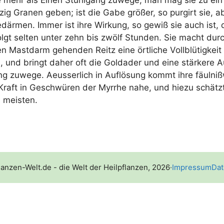
ie mehr als Einen Stuhl­gang zuwe­ge, man mag sie zu ein
ig Gra­nen geben; ist die Gabe grö­ßer, so pur­girt sie, a
där­men. Immer ist ihre Wir­kung, so gewiß sie auch ist, 
lgt sel­ten unter zehn bis zwölf Stun­den. Sie macht durc
n Mast­darm gehen­den Reitz eine ört­li­che Voll­blü­tig­keit
 und bringt daher oft die Gold­ader und eine stär­ke­re A
ng zuwe­ge. Aeus­ser­lich in Auf­lö­sung kommt ihre fäul­niß­
e Kraft in Geschwü­ren der Myr­rhe nahe, und hie­zu schät
 meisten.
lanzen-Welt.de - die Welt der Heilpflanzen, 2026
·
Impressum
Dat