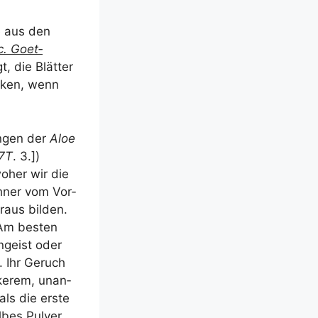
e aus den
. Goet­
t, die Blät­ter
­cken, wenn
n­gen der
Aloe
7T
. 3.])
oher wir die
h­ner vom Vor­
­aus bil­den.
 Am bes­ten
n­geist oder
. Ihr Geruch
r­ke­rem, unan­
ls die ers­te
l­bes Pulver.