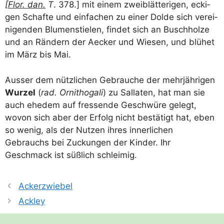
[
Flor. dan.
T
. 378.] mit einem zwei­blät­te­ri­gen, ecki­
gen Schaf­te und ein­fa­chen zu einer Dol­de sich ver­ei­
ni­gen­den Blu­men­stie­len, fin­det sich an Busch­hol­ze
und an Rän­dern der Aecker und Wie­sen, und blü­het
im März bis Mai.
Aus­ser dem nütz­li­chen Gebrau­che der mehr­jäh­ri­gen
Wur­zel
(
rad. Orni­tho­ga­li
) zu Sal­la­ten, hat man sie
auch ehe­dem auf fres­sen­de Geschwü­re gelegt,
wovon sich aber der Erfolg nicht bestä­tigt hat, eben
so wenig, als der Nut­zen ihres inner­li­chen
Gebrauchs bei Zuckun­gen der Kin­der. Ihr
Geschmack ist süß­lich schleimig.
Ackerzwiebel
Ackley