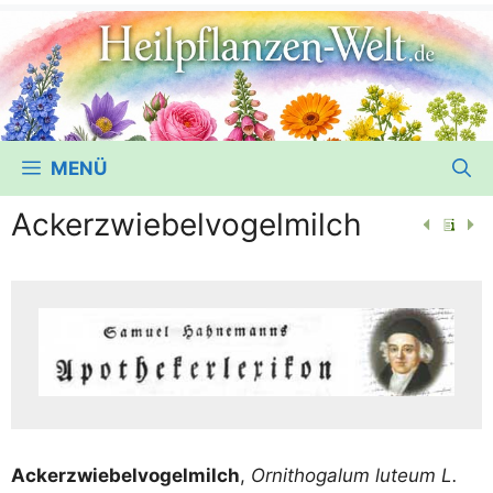
MENÜ
Ackerzwiebelvogelmilch
Acker­zwie­bel­vo­gel­milch
,
Orni­tho­g­alum lute­um L.