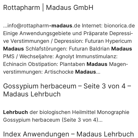
Rottapharm | Madaus GmbH
…info@rottapharm
-mad­aus
.de Inter­net: bionorica.de
Eini­ge Anwen­dungs­ge­bie­te und Prä­pa­ra­te Depres­si­
ve Ver­stim­mun­gen /​​ Depres­si­on: Fut­uran Hyperi­cum
Mad­aus
Schlaf­stö­run­gen: Fut­uran Bal­dri­an
Mad­aus
PMS /​​ Wech­sel­jah­re: Agno­lyt Immun­sti­mu­lanz:
Echinacin Obs­ti­pa­ti­on: Plant­aben
Mad­aus
Magen­
ver­stim­mun­gen: Arti­scho­cke
Mad­aus
…
Gossypium herbaceum – Seite 3 von 4 –
Madaus Lehrbuch
Lehr­buch
der bio­lo­gi­schen Heil­mit­tel Mono­gra­phie
Gos­sy­pi­um her­bace­um (Sei­te 3 von 4)…
Index Anwendungen – Madaus Lehrbuch