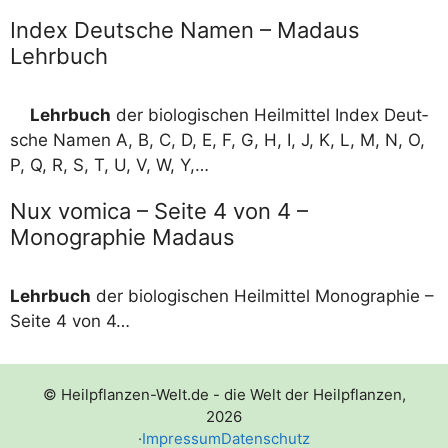
Index Deutsche Namen – Madaus
Lehrbuch
Lehr­buch
der bio­lo­gi­schen Heil­mit­tel Index Deut­
sche Namen A, B, C, D, E, F, G, H, I, J, K, L, M, N, O,
P, Q, R, S, T, U, V, W, Y,…
Nux vomica – Seite 4 von 4 –
Monographie Madaus
Lehr­buch
der bio­lo­gi­schen Heil­mit­tel Mono­gra­phie –
Sei­te 4 von 4…
© Heilpflanzen-Welt.de - die Welt der Heilpflanzen,
2026
·
Impressum
Datenschutz