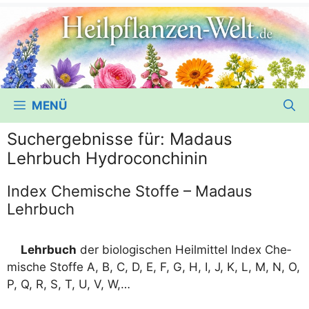
MENÜ
Suchergebnisse für:
Madaus
Lehrbuch Hydroconchinin
Index Chemische Stoffe – Madaus
Lehrbuch
Lehr­buch
der bio­lo­gi­schen Heil­mit­tel Index Che­
mi­sche Stof­fe A, B, C, D, E, F, G, H, I, J, K, L, M, N, O,
P, Q, R, S, T, U, V, W,…