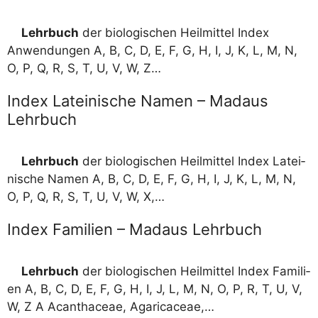
Lehr­buch
der bio­lo­gi­schen Heil­mit­tel Index
Anwen­dun­gen A, B, C, D, E, F, G, H, I, J, K, L, M, N,
O, P, Q, R, S, T, U, V, W, Z…
Index Lateinische Namen – Madaus
Lehrbuch
Lehr­buch
der bio­lo­gi­schen Heil­mit­tel Index Latei­
ni­sche Namen A, B, C, D, E, F, G, H, I, J, K, L, M, N,
O, P, Q, R, S, T, U, V, W, X,…
Index Familien – Madaus Lehrbuch
Lehr­buch
der bio­lo­gi­schen Heil­mit­tel Index Fami­li­
en A, B, C, D, E, F, G, H, I, J, L, M, N, O, P, R, T, U, V,
W, Z A Acant­haceae, Agaricaceae,…