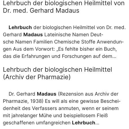
Lehrbuch der biologischen Heilmittel von
Dr. med. Gerhard Madaus
Lehr­buch
der bio­lo­gi­schen Heil­mit­tel von Dr. med.
Ger­hard
Mad­aus
Latei­ni­sche Namen Deut­
sche Namen Fami­li­en Che­mi­sche Stof­fe Anwen­dun­
gen Aus dem Vor­wort: „Es fehl­te bis­her ein Buch,
das die Erfah­run­gen und For­schun­gen auf dem…
Lehrbuch der biologischen Heilmittel
(Archiv der Pharmazie)
Dr. Ger­hard
Mad­aus
(Rezen­si­on aus Archiv der
Phar­ma­zie, 1938) Es will als eine gewis­se Beschei­
den­heit des Ver­fas­sers anmu­ten, wenn er sei­nem
mit jah­re­lan­ger Mühe und bei­spiel­lo­sem Fleiß
geschaf­fe­nen umfang­rei­chen
Lehr­buch
…