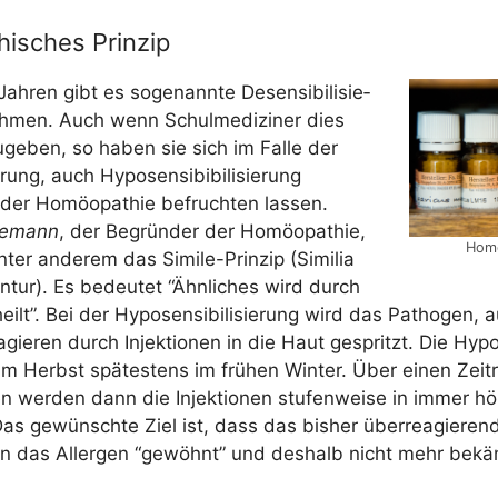
isches Prinzip
h­ren gibt es soge­nann­te Desen­si­bi­li­sie­
h­men. Auch wenn Schul­me­di­zi­ner dies
uge­ben, so haben sie sich im Fal­le der
e­rung, auch Hypo­sen­si­bi­bi­li­sie­rung
der Homöo­pa­thie befruch­ten las­sen.
ne­mann
, der Begrün­der der Homöo­pa­thie,
Homö
unter ande­rem das Simi­le-Prin­zip (Simi­lia
en­tur). Es bedeu­tet “Ähn­li­ches wird durch
eilt”. Bei der Hypo­sen­si­bi­li­sie­rung wird das Patho­gen, 
agie­ren durch Injek­tio­nen in die Haut gespritzt. Die Hypo­sen
m Herbst spä­tes­tens im frü­hen Win­ter. Über einen Zeit
en wer­den dann die Injek­tio­nen stu­fen­wei­se in immer 
 Das gewünsch­te Ziel ist, dass das bis­her über­re­agie­re
an das All­er­gen “gewöhnt” und des­halb nicht mehr bekä