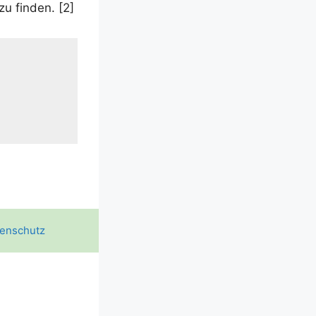
zu fin­den. [2]
enschutz