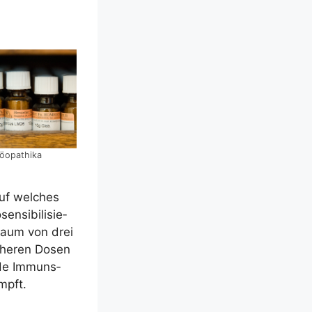
o­pa­thi­ka
auf wel­ches
­si­bi­li­sie­
­raum von drei
höhe­ren Dosen
n­de Immuns­
mpft.