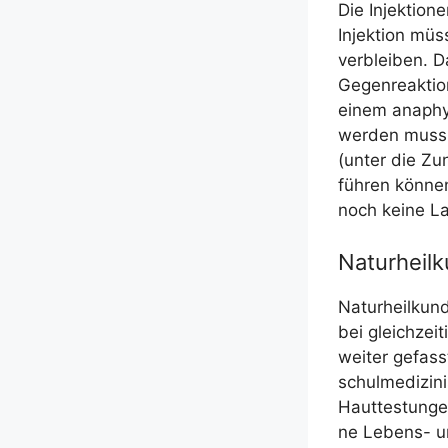
Die Injek­tio­
Injek­ti­on müs
ver­blei­ben. 
Gegen­re­ak­ti
einem ana­phy­
wer­den muss. N
(unter die Zun
füh­ren kön­nen
noch kei­ne Lan
Naturheilk
Natur­heil­kund
bei gleich­zei­
wei­ter gefass
schul­me­di­zi­
Haut­tes­tun­ge
ne Lebens- un