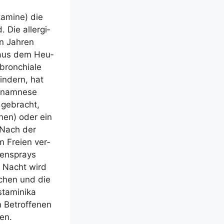
­ami­ne) die
Die all­er­gi­
n Jah­ren
 aus dem Heu­
bron­chia­le
in­dern, hat
Ana­mne­se
t gebracht,
­chen) oder ein
. Nach der
m Frei­en ver­
asen­sprays
der Nacht wird
schen und die
t­ami­ni­ka
n Betrof­fe­nen
gen.