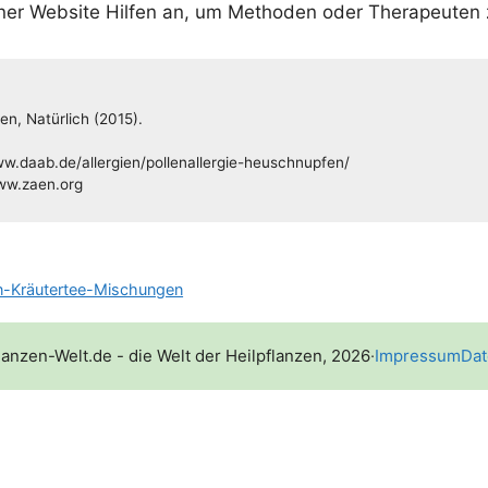
i­ner Web­site Hil­fen an, um Metho­den oder The­ra­peu­ten 
en, Natür­lich (2015).
www.daab.de/allergien/pollenallergie-heuschnupfen/
www.zaen.org
n-Kräutertee-Mischungen
lanzen-Welt.de - die Welt der Heilpflanzen, 2026
·
Impressum
Dat