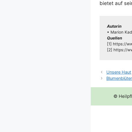
bie­tet auf se
Autorin
• Mari­on Kad
Quel­len
[1] https://
[2] https://
Unsere Haut
Blumenblüte
© Heilpf