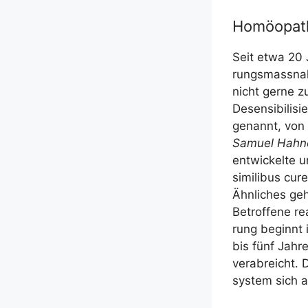
Homöopath
Seit etwa 20 Ja
rungs­mass­na
nicht ger­ne z
Desen­si­bi­li­si
genannt, von 
Samu­el Hah­
ent­wi­ckel­te 
simi­li­bus cur
Ähn­li­ches geh
Betrof­fe­ne re
rung beginnt i
bis fünf Jah­r
ver­ab­reicht.
sys­tem sich 