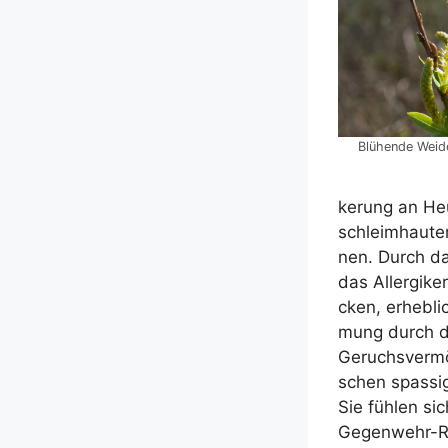
Blü­hen­de Wei
ke­rung an Heu
schleim­haut­en
nen. Durch das
das All­er­gi­
cken, erheb­li
mung durch da
Geruchs­ver­m
schen spas­sig 
Sie füh­len si
Gegen­wehr-Re