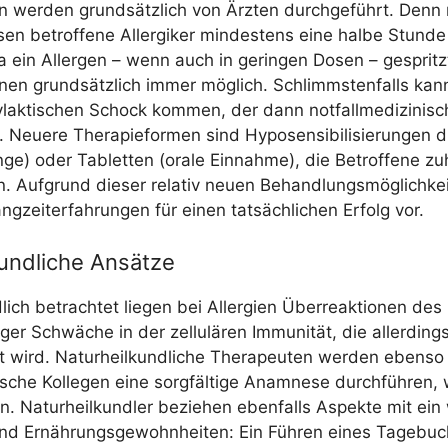
nen wer­den grund­sätz­lich von Ärz­ten durch­ge­führt. Den
­sen betrof­fe­ne All­er­gi­ker min­des­tens eine hal­be Stun­de
Da ein All­er­gen – wenn auch in gerin­gen Dosen – gespritz
o­nen grund­sätz­lich immer mög­lich. Schlimms­ten­falls ka
lak­ti­schen Schock kom­men, der dann not­fall­me­di­zi­nis
eue­re The­ra­pie­for­men sind Hypo­sen­si­bi­li­sie­run­gen 
­ge) oder Tablet­ten (ora­le Ein­nah­me), die Betrof­fe­ne z
. Auf­grund die­ser rela­tiv neu­en Behand­lungs­mög­lich­kei
g­zeit­er­fah­run­gen für einen tat­säch­li­chen Erfolg vor.
undliche Ansätze
­lich betrach­tet lie­gen bei All­er­gien Über­re­ak­tio­nen des
ti­ger Schwä­che in der zel­lu­lä­ren Immu­ni­tät, die aller­din
t wird. Natur­heil­kund­li­che The­ra­peu­ten wer­den eben­so
ni­sche Kol­le­gen eine sorg­fäl­ti­ge Ana­mne­se durch­füh­ren
n. Natur­heil­kund­ler bezie­hen eben­falls Aspek­te mit ein 
d Ernäh­rungs­ge­wohn­hei­ten: Ein Füh­ren eines Tage­bu­