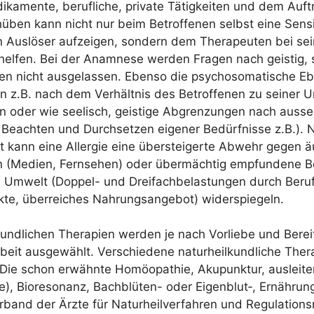
ka­men­te, beruf­li­che, pri­va­te Tätig­kei­ten und dem Auf­t
ü­ben kann nicht nur beim Betrof­fe­nen selbst eine Sen­si­bi
 Aus­lö­ser auf­zei­gen, son­dern dem The­ra­peu­ten bei sei­n
el­fen. Bei der Ana­mne­se wer­den Fra­gen nach geis­tig, s
­ten nicht aus­ge­las­sen. Eben­so die psy­cho­so­ma­ti­sche Eb
n z.B. nach dem Ver­hält­nis des Betrof­fe­nen zu sei­ner
 oder wie see­lisch, geis­ti­ge Abgren­zun­gen nach aus­se
each­ten und Durch­set­zen eige­ner Bedürf­nis­se z.B.). N
et kann eine All­er­gie eine über­stei­ger­te Abwehr gegen äu
en (Medi­en, Fern­se­hen) oder über­mäch­tig emp­fun­de­ne 
Umwelt (Dop­pel- und Drei­fach­be­las­tun­gen durch Beruf
ak­te, über­rei­ches Nah­rungs­an­ge­bot) widerspiegeln.
kund­li­chen The­ra­pien wer­den je nach Vor­lie­be und Berei
­beit aus­ge­wählt. Ver­schie­de­ne natur­heil­kund­li­che The­
Die schon erwähn­te Homöo­pa­thie, Aku­punk­tur, aus­lei­te
e), Bio­re­so­nanz, Bach­blü­ten- oder Eigenblut‑, Ernäh­rungs
r­band der Ärz­te für Natur­heil­ver­fah­ren und Regu­la­ti­ons