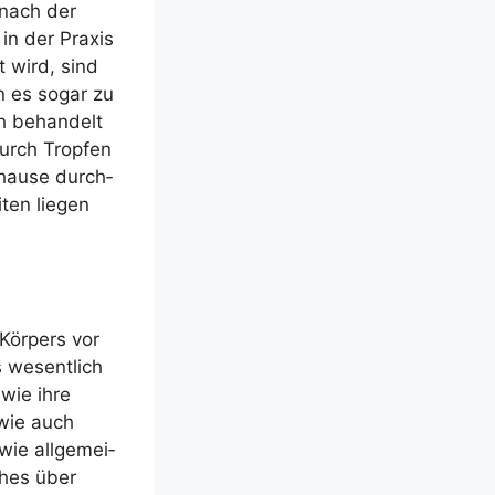
n nach der
 in der Pra­xis
t wird, sind
nn es sogar zu
ch behan­delt
durch Trop­fen
uhau­se durch­
­ten lie­gen
 Kör­pers vor
gs wesent­lich
 wie ihre
, wie auch
wie all­ge­mei­
ches über