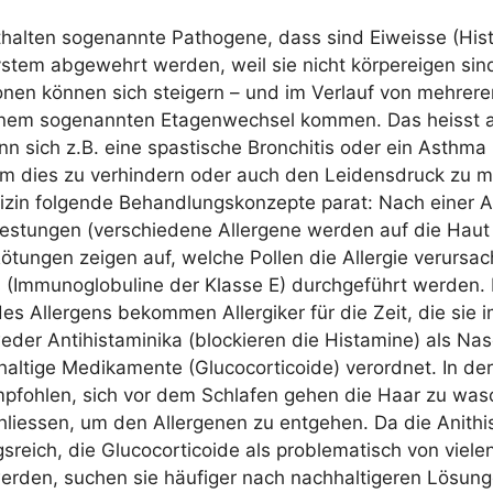
t­hal­ten soge­nann­te Patho­ge­ne, dass sind Eiweis­se (Hist
tem abge­wehrt wer­den, weil sie nicht kör­per­ei­gen sind. 
­nen kön­nen sich stei­gern – und im Ver­lauf von meh­re­re
nem soge­nann­ten Eta­gen­wech­sel kom­men. Das heisst
n sich z.B. eine spas­ti­sche Bron­chi­tis oder ein Asth­ma 
Um dies zu ver­hin­dern oder auch den Lei­dens­druck zu m
i­zin fol­gen­de Behand­lungs­kon­zep­te parat: Nach einer 
es­tun­gen (ver­schie­de­ne All­er­ge­ne wer­den auf die Hau
Rötun­gen zei­gen auf, wel­che Pol­len die All­er­gie ver­ur­sa
(Immu­no­glo­bu­li­ne der Klas­se E) durch­ge­führt wer­den
des Aller­gens bekom­men All­er­gi­ker für die Zeit, die sie i
e­der Anti­hist­ami­ni­ka (blo­ckie­ren die Hist­ami­ne) als N
­hal­ti­ge Medi­ka­men­te (Glu­co­cor­ti­co­ide) ver­ord­net. In 
 emp­foh­len, sich vor dem Schla­fen gehen die Haar zu wa
lies­sen, um den All­er­ge­nen zu ent­ge­hen. Da die Ani­t­his
­reich, die Glu­co­cor­ti­co­ide als pro­ble­ma­tisch von vie­le
r­den, suchen sie häu­fi­ger nach nach­hal­ti­ge­ren Lösun