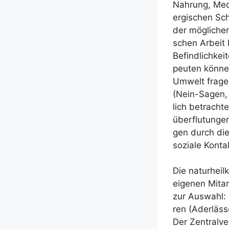
Nah­rung, Medi­
er­gi­schen Sch
der mög­li­chen
schen Arbeit h
Befind­lich­kei
peu­ten kön­ne
Umwelt fra­gen
(Nein-Sagen, B
lich betrach­t
über­flu­tun­g
gen durch die 
sozia­le Kon­t
Die natur­heil­
eige­nen Mit­ar
zur Aus­wahl: 
ren (Ader­läs­s
Der Zen­tral­ve