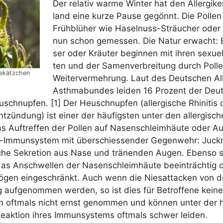
Der rela­tiv war­me Win­ter hat den All­er­gi­
land eine kur­ze Pau­se gegönnt. Die Pol­len
Früh­blü­her wie Hasel­nuss-Sträu­cher oder
nun schon gemes­sen. Die Natur erwacht: 
ser oder Kräu­ter begin­nen mit ihren sexu­el­l
ten und der Samen­ver­brei­tung durch Pol­
dekätzchen
Wei­ter­ver­meh­rung. Laut des Deut­schen All
Asth­ma­bun­des lei­den 16 Pro­zent der Deu
­schnup­fen. [1] Der Heu­schnup­fen (all­er­gi­sche Rhi­ni­ti
t­zün­dung) ist einer der häu­figs­ten unter den all­er­gi­sc
 Auf­tref­fen der Pol­len auf Nasen­schleim­häu­te oder A
ker-Immun­sys­tem mit über­schies­sen­der Gegen­wehr: Juck­re
­che Sekre­ti­on aus Nase und trä­nen­den Augen. Eben­so 
s Anschwel­len der Nasen­schleim­häu­te beein­träch­tig 
ö­gen ein­ge­schränkt. Auch wenn die Nies­at­ta­cken von 
auf­ge­nom­men wer­den, so ist dies für Betrof­fe­ne kei­nes­
ch oft­mals nicht ernst genom­men und kön­nen unter der he
ak­ti­on ihres Immun­sys­tems oft­mals schwer leiden.