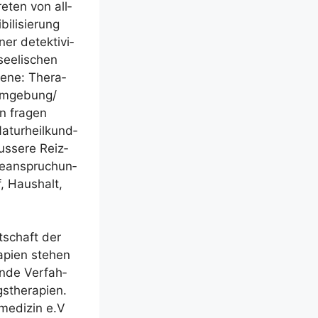
re­ten von all­
­li­sie­rung
er detek­ti­vi­
ee­li­schen
e­ne: The­ra­
 Umgebung/​
n fra­gen
atur­heil­kund­
s­se­re Reiz­
Bean­spru­chun­
, Haus­halt,
t­schaft der
ra­pien ste­hen
n­de Ver­fah­
­the­ra­pien.
­me­di­zin e.V