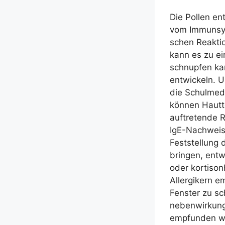
Die Pol­len en
vom Immun­sys­
schen Reak­tio
kann es zu ei
schnup­fen kan
ent­wi­ckeln. 
die Schul­me­d
kön­nen Haut­t
auf­tre­ten­de 
IgE-Nach­weis 
Fest­stel­lung 
brin­gen, ent­w
oder kor­ti­son
All­er­gi­kern
Fens­ter zu sch
neben­wir­kungs
emp­fun­den we