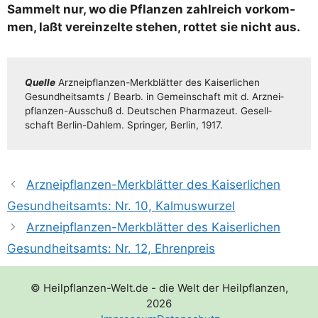
Sam­melt nur, wo die Pflan­zen zahl­reich vor­kom­
men, laßt ver­ein­zel­te ste­hen, rot­tet sie nicht aus.
Quel­le
Arz­n­ei­pflan­­zen-Mer­k­­blä­t­­ter des Kai­ser­li­chen
Gesund­heits­amts /​​ Bearb. in Gemein­schaft mit d. Arz­n­ei­
pflan­­zen-Aus­­­schuß d. Deut­schen Phar­ma­zeut. Gesell­
schaft Ber­­lin-Dah­­lem. Sprin­ger, Ber­lin, 1917.
Arzneipflanzen-Merkblätter des Kaiserlichen
Gesundheitsamts: Nr. 10, Kalmuswurzel
Arzneipflanzen-Merkblätter des Kaiserlichen
Gesundheitsamts: Nr. 12, Ehrenpreis
© Heilpflanzen-Welt.de - die Welt der Heilpflanzen,
2026