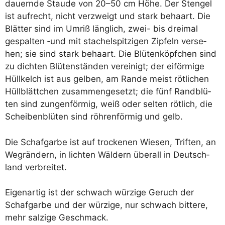
dau­ern­de Stau­de von 20–50 cm Höhe. Der Sten­gel
ist auf­recht, nicht ver­zweigt und stark behaart. Die
Blät­ter sind im Umriß läng­lich, zwei- bis drei­mal
gespal­ten ‑und mit sta­chel­spit­zi­gen Zip­feln ver­se­
hen; sie sind stark behaart. Die Blü­ten­köpf­chen sind
zu dich­ten Blü­ten­stän­den ver­ei­nigt; der eiför­mi­ge
Hüll­kelch ist aus gel­ben, am Ran­de meist röt­li­chen
Hüll­blätt­chen zusam­men­ge­setzt; die fünf Rand­blü­
ten sind zun­gen­för­mig, weiß oder sel­ten röt­lich, die
Schei­ben­blü­ten sind röh­ren­för­mig und gelb.
Die Schaf­gar­be ist auf tro­cke­nen Wie­sen, Trif­ten, an
Weg­rän­dern, in lich­ten Wäl­dern über­all in Deutsch­
land verbreitet.
Eigen­ar­tig ist der schwach wür­zi­ge Geruch der
Schaf­gar­be und der wür­zi­ge, nur schwach bit­te­re,
mehr sal­zi­ge Geschmack.