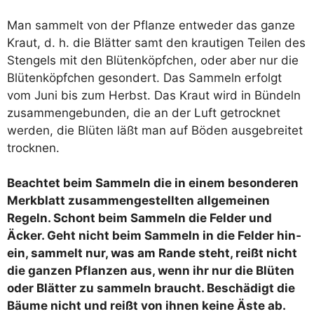
Man sam­melt von der Pflan­ze ent­we­der das gan­ze
Kraut, d. h. die Blät­ter samt den krau­ti­gen Tei­len des
Sten­gels mit den Blü­ten­köpf­chen, oder aber nur die
Blü­ten­köpf­chen geson­dert. Das Sam­meln erfolgt
vom Juni bis zum Herbst. Das Kraut wird in Bün­deln
zusam­men­ge­bun­den, die an der Luft getrock­net
wer­den, die Blü­ten läßt man auf Böden aus­ge­brei­tet
trocknen.
Beach­tet beim Sam­meln die in einem beson­de­ren
Merk­blatt zusam­men­ge­stell­ten all­ge­mei­nen
Regeln. Schont beim Sam­meln die Fel­der und
Äcker. Geht nicht beim Sam­meln in die Fel­der hin­
ein, sam­melt nur, was am Ran­de steht, reißt nicht
die gan­zen Pflan­zen aus, wenn ihr nur die Blü­ten
oder Blät­ter zu sam­meln braucht. Beschä­digt die
Bäu­me nicht und reißt von ihnen kei­ne Äste ab.