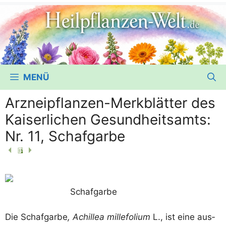
MENÜ
Arzneipflanzen-Merkblätter des
Kaiserlichen Gesundheitsamts:
Nr. 11, Schafgarbe
Schaf­gar­be
Die Schaf­gar­be
, Achil­lea mil­le­fo­li­um
L., ist eine aus­