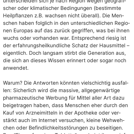
unter­schei­den sich je nach Regi­on wegen geo­gra­fi­
scher oder kli­ma­ti­scher Bedin­gun­gen (bestimm­te
Heil­pflan­zen z.B. wach­sen nicht über­all). Die Men­
schen haben folg­lich in den unter­schied­li­chen Regio­
nen Euro­pas auf das zurück gegrif­fen, was bei ihnen
wuchs oder vor­han­den war. Ent­spre­chend rie­sig ist
der erfah­rungs­heil­kund­li­che Schatz der Haus­mit­tel –
eigent­lich. Doch lang­sam stirbt die Gene­ra­ti­on aus,
die sich an die­ses Wis­sen erin­nert oder sogar noch
anwendet.
War­um? Die Ant­wor­ten könn­ten viel­schich­tig aus­fal­
len: Sicher­lich wird die mas­si­ve, all­ge­gen­wär­ti­ge
phar­ma­zeu­ti­sche Wer­bung für Mit­tel aller Art dazu
bei­getra­gen haben, dass Men­schen eher durch den
Kauf von Arz­nei­mit­teln in der Apo­the­ke oder ver­
stärkt auch im Inter­net ver­su­chen, klei­ne Weh­weh­
chen oder Befind­lich­keits­stö­run­gen zu besei­ti­gen.