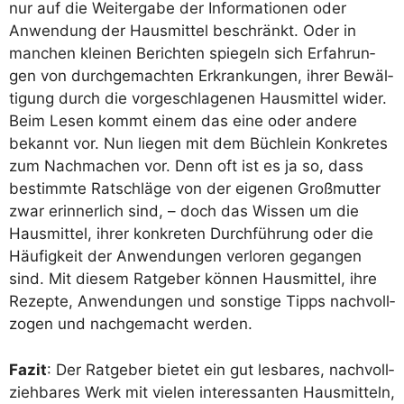
nur auf die Wei­ter­ga­be der Infor­ma­tio­nen oder
Anwen­dung der Haus­mit­tel beschränkt. Oder in
man­chen klei­nen Berich­ten spie­geln sich Erfah­run­
gen von durch­ge­mach­ten Erkran­kun­gen, ihrer Bewäl­
ti­gung durch die vor­ge­schla­ge­nen Haus­mit­tel wider.
Beim Lesen kommt einem das eine oder ande­re
bekannt vor. Nun lie­gen mit dem Büch­lein Kon­kre­tes
zum Nach­ma­chen vor. Denn oft ist es ja so, dass
bestimm­te Rat­schlä­ge von der eige­nen Groß­mutter
zwar erin­ner­lich sind, – doch das Wis­sen um die
Haus­mit­tel, ihrer kon­kre­ten Durch­füh­rung oder die
Häu­fig­keit der Anwen­dun­gen ver­lo­ren gegan­gen
sind. Mit die­sem Rat­ge­ber kön­nen Haus­mit­tel, ihre
Rezep­te, Anwen­dun­gen und sons­ti­ge Tipps nach­voll­
zo­gen und nach­ge­macht werden.
Fazit
: Der Rat­ge­ber bie­tet ein gut les­ba­res, nach­voll­
zieh­ba­res Werk mit vie­len inter­es­san­ten Haus­mit­teln,