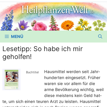
MENÜ
Lesetipp: So habe ich mir
geholfen!
Haus­mit­tel wer­den seit Jahr­
Buch­ti­tel
hun­der­ten ein­ge­setzt. Frü­her
waren sie vor allem für die
arme Bevöl­ke­rung wich­tig, weil
die­se meis­tens kein Geld hat­
te, um sich einen teu­ren Arzt zu leis­ten. Haus­mit­tel