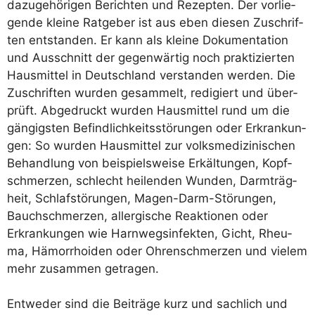
dazu­ge­hö­ri­gen Berich­ten und Rezep­ten. Der vor­lie­
gen­de klei­ne Rat­ge­ber ist aus eben die­sen Zuschrif­
ten ent­stan­den. Er kann als klei­ne Doku­men­ta­ti­on
und Aus­schnitt der gegen­wär­tig noch prak­ti­zier­ten
Haus­mit­tel in Deutsch­land ver­stan­den wer­den. Die
Zuschrif­ten wur­den gesam­melt, redi­giert und über­
prüft. Abge­druckt wur­den Haus­mit­tel rund um die
gän­gigs­ten Befind­lich­keits­stö­run­gen oder Erkran­kun­
gen: So wur­den Haus­mit­tel zur volks­me­di­zi­ni­schen
Behand­lung von bei­spiels­wei­se Erkäl­tun­gen, Kopf­
schmer­zen, schlecht hei­len­den Wun­den, Darm­träg­
heit, Schlaf­stö­run­gen, Magen-Darm-Stö­run­gen,
Bauch­schmer­zen, all­er­gi­sche Reak­tio­nen oder
Erkran­kun­gen wie Harn­wegs­in­fek­ten, Gicht, Rheu­
ma, Hämor­rhoi­den oder Ohren­schmer­zen und vie­lem
mehr zusam­men getragen.
Ent­we­der sind die Bei­trä­ge kurz und sach­lich und