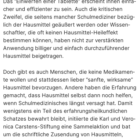
Das “Ein­wer­fen einer Tablet­te” erscheint ihnen ein­fa­
cher und effi­zi­en­ter zu sein. Auch die kri­ti­schen
Zwei­fel, die sei­tens man­cher Schul­me­di­zi­ner bezüg­
lich der Haus­mit­tel geäu­ßert wer­den oder Wis­sen­
schaft­ler, die oft kei­nen Haus­mit­tel-Heil­ef­fekt
bestim­men kön­nen, haben nicht zur ver­stärk­ten
Anwen­dung bil­li­ger und ein­fach durch­zu­füh­ren­der
Haus­mit­tel beigetragen.
Doch gibt es auch Men­schen, die kei­ne Medi­ka­men­
te wol­len und statt­des­sen lie­ber “sanf­te, wirk­sa­me”
Haus­mit­tel bevor­zu­gen. Ande­re haben die Erfah­rung
gemacht, dass Haus­mit­tel selbst dann noch hel­fen,
wenn Schul­me­di­zi­ni­sches längst ver­sagt hat. Damit
wenigs­tens ein Teil des erfah­rungs­heil­kund­li­chen
Schat­zes bewahrt bleibt, initi­ier­te die Karl und Vero­
ni­ca Cars­tens-Stif­tung eine Sam­mel­ak­ti­on und bat
um die schrift­li­che Zusen­dung von Haus­mit­teln,