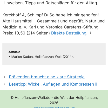
Hin­wei­sen, Tipps und Rat­schlä­gen für den Alltag.
Kerck­hoff A, Schimpf D: So habe ich mir gehol­fen!
Alte Haus­mit­tel – Gesam­melt und geprüft. Natur und
Medi­zin e. V. Karl und Vero­ni­ca Cars­tens-Stif­tung.
Preis: 10,50 (214 Sei­ten)
Direk­te Bestellung.
Autorin
• Mari­on Kaden, Heil­pflan­­zen-Welt (2014).
Prävention braucht eine klare Strategie
Lesetipp: Wickel, Auflagen und Kompressen II
© Heilpflanzen-Welt.de - die Welt der Heilpflanzen,
2026