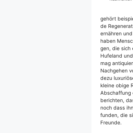
gehört bei­spi
de Rege­ne­ra
ernäh­ren und
haben Men­sche
gen, die sich 
Hufe­land und 
mag anti­quie
Nach­ge­hen vo
de­zu luxu­riö
klei­ne obi­ge 
Abschaf­fung d
berich­ten, da
noch dass ihne
fun­den, die s
Freunde.