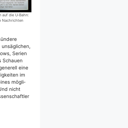
n auf die U‑Bahn:
se Nachrichten
sün­de­re
 unsäg­li­chen,
hows, Seri­en
es Schau­en
gene­rell eine
ig­kei­ten im
eines mög­li­
Und nicht
­sen­schaft­ler