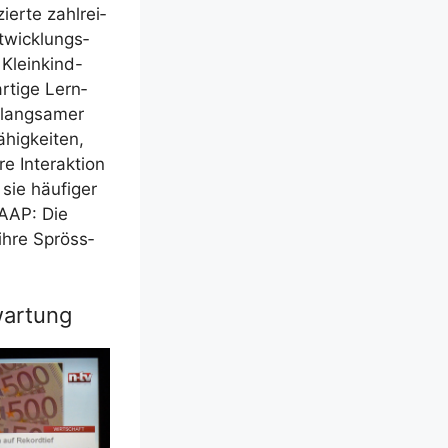
er­te zahl­rei­
­wick­lungs­
Klein­kind-
­ti­ge Lern­
 lang­sa­mer
hig­kei­ten,
re Inter­ak­ti­on
ie häu­fi­ger
r AAP: Die
 ihre Spröss­
wartung