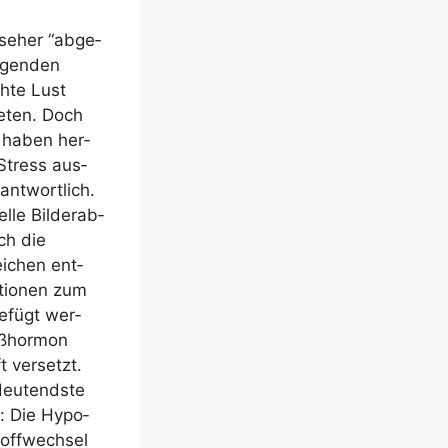
se­her “abge­
­gen­den
h­te Lust
e­ten. Doch
er haben her­
 Stress aus­
ant­wort­lich.
­le Bil­der­ab­
ch die
ei­chen ent­
­tio­nen zum
e­fügt wer­
ß­hor­mon
t ver­setzt.
deu­tends­te
lt: Die Hypo­
off­wech­sel