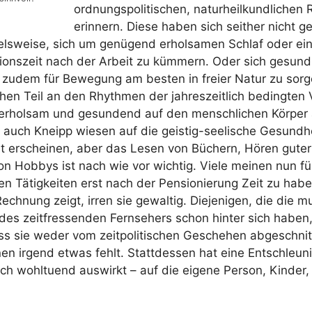
ord­nungs­po­li­ti­schen, natur­heil­kund­li­che
erin­nern. Die­se haben sich seit­her nicht g
els­wei­se, sich um genü­gend erhol­sa­men Schlaf oder ein
­ti­ons­zeit nach der Arbeit zu küm­mern. Oder sich gesun
 zudem für Bewe­gung am bes­ten in frei­er Natur zu sor­
n Teil an den Rhyth­men der jah­res­zeit­lich beding­ten V
erhol­sam und gesun­dend auf den mensch­li­chen Kör­per a
auch Kneipp wie­sen auf die geis­tig-see­li­sche Gesund­he
rt erschei­nen, aber das Lesen von Büchern, Hören gute
n Hob­bys ist nach wie vor wich­tig. Vie­le mei­nen nun fü
­sen Tätig­kei­ten erst nach der Pen­sio­nie­rung Zeit zu hab
Rech­nung zeigt, irren sie gewal­tig. Die­je­ni­gen, die die mu
es zeit­fres­sen­den Fern­se­hers schon hin­ter sich haben
ss sie weder vom zeit­po­li­ti­schen Gesche­hen abge­schnit
n irgend etwas fehlt. Statt­des­sen hat eine Ent­schleu­ni
ich wohl­tu­end aus­wirkt – auf die eige­ne Per­son, Kin­der