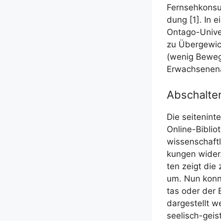
Fern­seh­kon­s
dung [1]. In ei
Onta­go-Uni­ve
zu Über­ge­wic
(wenig Bewe­g
Erwach­se­nen­a
Abschalte
Die sei­ten­in­
Online-Biblio­
wis­sen­schaft­
kun­gen wider.
ten zeigt die 
um. Nun konn­
tas oder der Er
dar­ge­stellt 
see­lisch-geis­