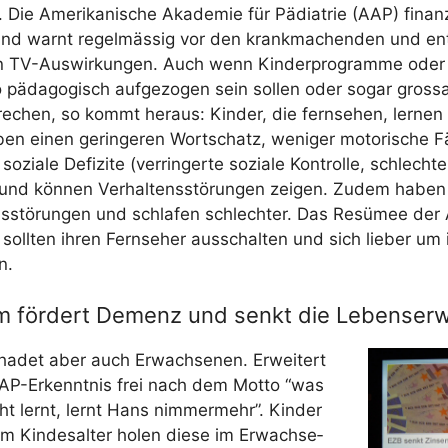
Die Ame­ri­ka­ni­sche Aka­de­mie für Päd­ia­trie (AAP) finan­zi
und warnt regel­mäs­sig vor den krank­ma­chen­den und ent
n TV-Aus­wir­kun­gen. Auch wenn Kin­der­pro­gram­me oder 
äd­ago­gisch auf­ge­zo­gen sein sol­len oder sogar gross­ar
pre­chen, so kommt her­aus: Kin­der, die fern­se­hen, ler­nen
en einen gerin­ge­ren Wort­schatz, weni­ger moto­ri­sche Fä
sozia­le Defi­zi­te (ver­rin­ger­te sozia­le Kon­trol­le, schlech­te­
und kön­nen Ver­hal­tens­stö­run­gen zei­gen. Zudem haben s
­ons­stö­run­gen und schla­fen schlech­ter. Das Resü­mee de
soll­ten ihren Fern­se­her aus­schal­ten und sich lie­ber um
n.
 fördert Demenz und senkt die Lebenser
ha­det aber auch Erwach­se­nen. Erwei­tert
AP-Erkennt­nis frei nach dem Mot­to “was
t lernt, lernt Hans nim­mer­mehr”. Kin­der
 im Kin­des­al­ter holen die­se im Erwach­se­