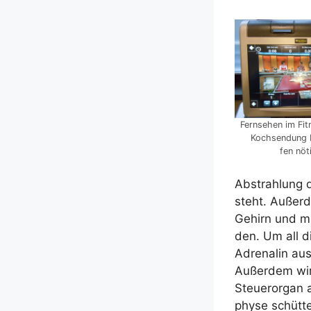
Fern­se­hen im Fit
Koch­sen­dung
fen nöt
Abstrah­lung de
steht. Außer­d
Gehirn und mü
den. Um all d
Adre­na­lin aus
Außer­dem wird
Steu­er­or­gan 
phy­se schüt­t