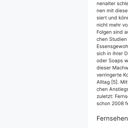
nen­al­ter sch
nen mit die­ser
siert und kön
nicht mehr vor
Fol­gen sind a
chen Stu­di­en
Essens­ge­wohn­
sich in ihrer 
oder Soaps wu
die­ser Mach­w
ver­rin­ger­te 
All­tag [5]. Mi
chen Anstiegs
zuletzt: Fern­s
schon 2008 fe
Fernsehen