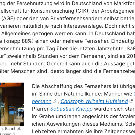
ng der Fer­seh­nut­zung wird in Deutsch­land von Markt­for­s
ell­schaft für Kon­sum­for­schung (GfK), der Arbeits­ge­mei
 (AGF) oder den von Pri­vat­fern­seh­sen­dern selbst betrie
ari­ie­ren natür­lich je nach Inter­es­sens­la­ge. Doch nicht
 All­ge­mei­nes gezo­gen wer­den kann: In Deutsch­land hab
e (knapp 88%) einen oder meh­re­re Fern­se­her. Ein­deu­tig
rn­seh­nut­zung pro Tag über die letz­ten Jahr­zehn­te. S
r” zwei­ein­halb Stun­den vor dem Fern­se­her, sind es 20
und mehr Stun­den. Gene­rell kann auch die Aus­sa­ge getr
lter Men­schen sind, des­to län­ger sind die Fernsehzeite
Die Abschaf­fung des Fern­se­hers ist übri­
im Sin­ne der Natur­heil­kun­de: Män­ner wie
ne­mann
,
Chris­toph Wil­helm Hufe­land
Pfar­rer
Sebas­ti­an Kneipp
wür­den sich stän­
im Gra­be umdre­hen ange­sichts der fata­len
i­chen Aus­wir­kun­gen die­ses Medi­ums. Sch
um: Bahn­hof.
Leb­zei­ten ermahn­ten sie ihre Zeit­ge­nos­se
sinnvoll?