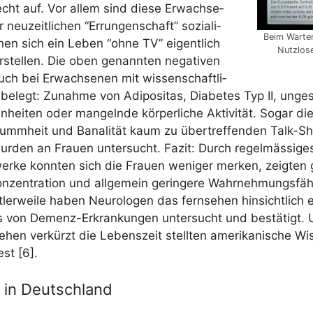
lecht auf. Vor allem sind die­se Erwach­se­
 neu­zeit­li­chen “Errun­gen­schaft” sozia­li­
Beim War­te
­nen sich ein Leben “ohne TV” eigent­lich
Nutz­lo­
­stel­len. Die oben genann­ten nega­ti­ven
uch bei Erwach­se­nen mit wis­sen­schaft­li­
 belegt: Zunah­me von Adi­po­si­tas, Dia­be­tes Typ II, unge­
hei­ten oder man­geln­de kör­per­li­che Akti­vi­tät. Sogar die
Dumm­heit und Bana­li­tät kaum zu über­tref­fen­den Talk-S
r­den an Frau­en unter­sucht. Fazit: Durch regel­mäs­si­g
er­ke konn­ten sich die Frau­en weni­ger mer­ken, zeig­ten 
Kon­zen­tra­ti­on und all­ge­mein gerin­ge­re Wahr­neh­mungs­fä­h
tt­ler­wei­le haben Neu­ro­lo­gen das fern­se­hen hin­sicht­lich 
 von Demenz-Erkran­kun­gen unter­sucht und bestä­tigt. 
e­hen ver­kürzt die Lebens­zeit stell­ten ame­ri­ka­ni­sche Wis
st [6].
 in Deutschland