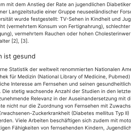
um mit dem Anstieg der Rate an jugend­li­chen Dia­be­ti­ker
ner Lang­zeit­stu­die einer Grup­pe neu­see­län­di­scher For­
r­si­tät wur­de fest­ge­stellt: TV-Sehen in Kind­heit und Ju
ht (ver­mehr­tem Kon­sum von Fer­tig­nah­rung), schlech­ter 
ung), ver­mehr­tem Rau­chen oder hohen Cho­le­ste­rin­wer
l­ter [2], [3].
n ist gesund
ter­ne Sta­tis­tik der welt­weit renom­mier­ten Natio­na­len Ame­
thek für Medi­zin (Natio­nal Libra­ry of Medi­ci­ne, Pub­med)
li­che Inter­es­se am Fern­se­hen und sei­nen gesund­heit­li­c
 Die ste­tig wach­sen­de Anzahl der Stu­di­en in den letz­t
zuneh­men­de Rele­vanz in der Aus­ein­an­der­set­zung mit 
te nicht nur die Zuord­nung von Fern­se­hen mit Zuwachs 
wach­se­nen-Zucker­krank­heit (Dia­be­tes mel­li­tus Typ II) z
wer­den. Vie­le Arbei­ten beschäf­ti­gen sich zudem mit moto
ti­gen Fähig­kei­ten von fern­se­hen­den Kin­dern, Jugend­li­