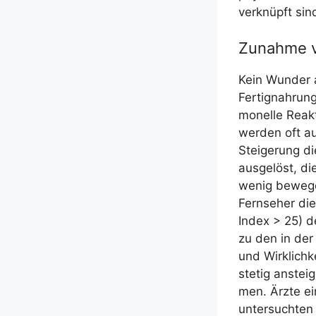
ver­knüpft sin
Zunahme v
Kein Wun­der a
Fer­tig­nah­run
mo­nel­le Reak­
wer­den oft au
Stei­ge­rung 
aus­ge­löst, d
wenig bewe­gen
Fern­se­her d
Index > 25) de
zu den in der
und Wirk­lich­k
ste­tig anstei
men. Ärz­te ein
unter­such­ten