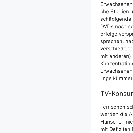
Erwach­se­nen. 
che Stu­di­en 
schä­di­gen­de
DVDs noch so p
erfol­ge ver­s
spre­chen, hab
ver­schie­de­ne 
mit ande­ren) 
Kon­zen­tra­ti
Erwach­se­nen 
lin­ge kümmer
TV-Konsum
Fern­se­hen sc
wer­den die A
Häns­chen nich
mit Defi­zi­ten