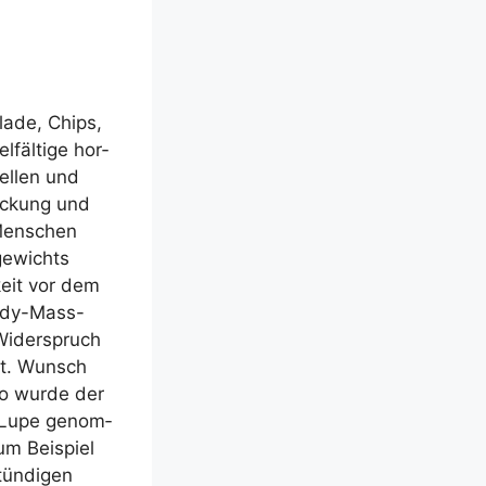
la­de, Chips,
­fäl­ti­ge hor­
tel­len und
ui­ckung und
 Men­schen
ge­wichts
keit vor dem
Body-Mass-
Wider­spruch
lt. Wunsch
 So wur­de der
ie Lupe genom­
um Bei­spiel
tün­di­gen