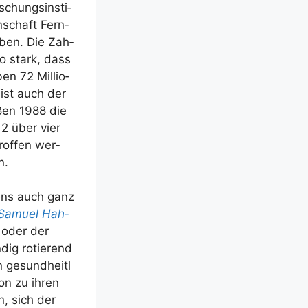
chungs­in­sti­
n­schaft Fern­
­ben. Die Zah­
 so stark, dass
en 72 Mil­lio­
 ist auch der
aßen 1988 die
12 über vier
of­fen wer­
n.
gens auch ganz
Samu­el Hah­
oder der
dig rotie­rend
 gesund­heit­l
on zu ihren
n, sich der