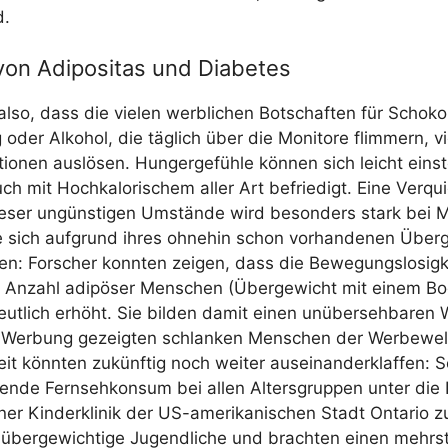
d.
on Adipositas und Diabetes
lso, dass die vie­len werb­li­chen Bot­schaf­ten für Scho­ko­
g oder Alko­hol, die täg­lich über die Moni­to­re flim­mern, viel
tio­nen aus­lö­sen. Hun­ger­ge­füh­le kön­nen sich leicht ein­s
ch mit Hoch­ka­lo­ri­schem aller Art befrie­digt. Eine Ver­q
die­ser ungüns­ti­gen Umstän­de wird beson­ders stark bei
ie sich auf­grund ihres ohne­hin schon vor­han­de­nen Über­
: For­scher konn­ten zei­gen, dass die Bewe­gungs­lo­sig­
ie Anzahl adi­pö­ser Men­schen (Über­ge­wicht mit einem 
ut­lich erhöht. Sie bil­den damit einen unüber­seh­ba­ren 
 Wer­bung gezeig­ten schlan­ken Men­schen der Wer­be­we
eit könn­ten zukünf­tig noch wei­ter aus­ein­an­der­klaf­fen:
­gen­de Fern­seh­kon­sum bei allen Alters­grup­pen unter d
er Kin­der­kli­nik der US-ame­ri­ka­ni­schen Stadt Onta­rio z
 über­ge­wich­ti­ge Jugend­li­che und brach­ten einen mehr­s