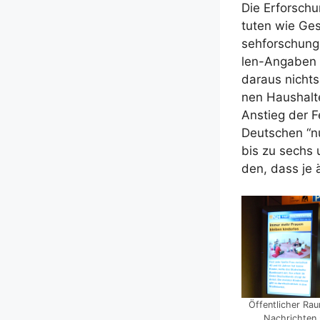
Die Erfor­schu
tu­ten wie Ges
seh­for­schung
len-Anga­ben v
dar­aus nichts
nen Haus­hal­t
Anstieg der Fe
Deut­schen “nu
bis zu sechs 
den, dass je ä
Öffent­li­cher Ra
Nach­rich­ten 