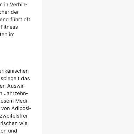
n in Ver­bin­
scher der
gend führt oft
Fit­ness
­ten im
ri­ka­ni­schen
 spie­gelt das
hen Aus­wir­
en Jahr­zehn­
die­sem Medi­
von Adi­po­si­
wei­fels­frei
­ri­schen wie
chen und