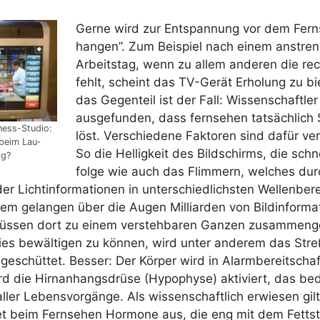
Ger­ne wird zur Ent­span­nung vor dem Fern­
han­gen”. Zum Bei­spiel nach einem anstren
Arbeits­tag, wenn zu allem ande­ren die rec
fehlt, scheint das TV-Gerät Erho­lung zu bi
das Gegen­teil ist der Fall: Wis­sen­schaft­l
aus­ge­fun­den, dass fern­se­hen tat­säch­lich
­ness-Stu­dio:
löst. Ver­schie­de­ne Fak­to­ren sind dafür ver­
 beim Lau­
So die Hel­lig­keit des Bild­schirms, die schnel
ig?
fol­ge wie auch das Flim­mern, wel­ches dur
r Licht­in­for­ma­tio­nen in unter­schied­lichs­ten Wel­len­be­r
em gelan­gen über die Augen Mil­li­ar­den von Bild­in­for­ma
s­sen dort zu einem ver­steh­ba­ren Gan­zen zusam­men­g
ies bewäl­ti­gen zu kön­nen, wird unter ande­rem das Stre
­ge­schüt­tet. Bes­ser: Der Kör­per wird in Alarm­be­reit­schaf
 die Hirn­an­hangs­drü­se (Hypo­phy­se) akti­viert, das be
aller Lebens­vor­gän­ge. Als wis­sen­schaft­lich erwie­sen gi
et beim Fern­se­hen Hor­mo­ne aus, die eng mit dem Fett­st