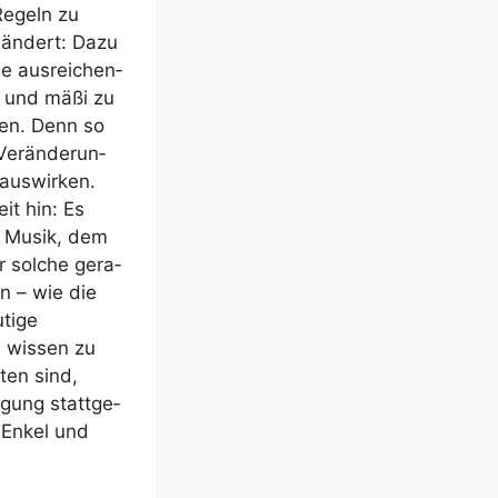
n Regeln zu
eän­dert: Dazu
e aus­rei­chen­
d und mäßi zu
gen. Denn so
er­än­de­run­
us­wir­ken.
it hin: Es
r Musik, dem
r sol­che gera­
en – wie die
ti­ge
, wis­sen zu
­ten sind,
­gung statt­ge­
, Enkel und