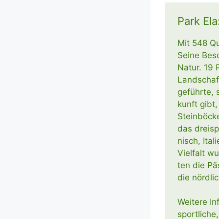
Park Ela
Mit 548 Qua
Sei­ne Beso
Natur. 19 
Land­schaft
geführ­te, 
kunft gibt,
Stein­bö­c
das drei­sp
nisch, Ita­
Viel­falt w
ten die Pä
die nörd­l
Wei­te­re I
sport­li­ch