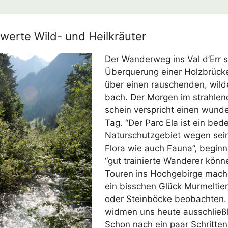
werte Wild- und Heilkräuter
Der Wan­der­weg ins Val d’Err s
Über­que­rung einer Holz­brü­cke
über einen rau­schen­den, wil­
bach. Der Mor­gen im strah­len
schein ver­spricht einen wun­de
Tag. “Der Parc Ela ist ein bede
Natur­schutz­ge­biet wegen sei­n
Flo­ra wie auch Fau­na”, beginn
“gut trai­nier­te Wan­de­rer kön­
Tou­ren ins Hoch­ge­bir­ge mac
ein biss­chen Glück Mur­mel­tie
oder Stein­bö­cke beob­ach­ten
wid­men uns heu­te aus­schließ­li
Schon nach ein paar Schrit­ten