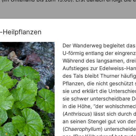
-Heilpflanzen
Der Wan­der­weg beglei­tet das 
U‑förmig ent­lang der ein­gren­z
Wäh­rend des lang­sa­men, drei­
Auf­stie­ges zur Edel­weiss-H
des Tals bleibt Thur­ner häu­fig
Pflan­zen, die nicht geschützt 
sie und erklärt die Unter­schie­
sie schwer unter­scheid­ba­re Dol
in die Höhe, “der wohl­schme­c
(
Anth­ris­cus
) lässt sich durch 
an sei­nen Sten­gel gut von dem
(
Chaero­phyl­lum
) unter­schei­d