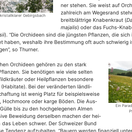
ner ste­hen. Sie weist auf Orch
zahl­reich am Weges­rand ste­
kris­tall­kla­rer Gebirgsbach
breit­blätt­ri­ge Kna­ben­kraut (
Dac
maja­lis
) oder das Fuchs-Kna­be
sii
). “Die Orchi­deen sind die jüngs­ten Pflan­zen, die sich in
det haben, wes­halb ihre Bestim­mung oft auch schwie­rig 
­gen”, so Thurner.
schen Orchi­deen gehö­ren zu den stark
flan­zen. Sie benö­ti­gen wie vie­le sel­ten
ld­kräu­ter oder Heil­pflan­zen beson­de­re
abi­ta­te). Bei der ver­än­der­ten länd­li­
haf­tung ist wenig Platz für bei­spiels­wei­se
n, Hoch­moo­re oder kar­ge Böden. Die Aus­
Ein Para­d
Gül­le bis zu den hoch­ge­le­ge­nen Almen
P
si­ve Bewei­dung der­sel­ben machen der hei­
ra das Leben schwer. Der Schwei­zer Bund
se Ten­denz auf­zu­hal­ten. “Bau­ern wer­den finan­zi­ell unter