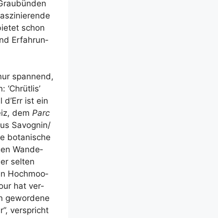
Grau­bün­den
s­zi­nie­ren­de
ie­tet schon
und Erfah­run­
 nur span­nend,
 ‘Chrüt­lis’
 d’Err ist ein
weiz, dem
Parc
 aus Savognin/​
e bota­ni­sche
­gen Wan­de­
er sel­ten
 in Hoch­moo­
Tour hat ver­
en gewor­de­ne
”, ver­spricht