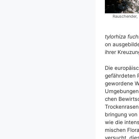
Rau­schen­der, 
ty­lor­hi­za fuch­
on aus­ge­bil­
ihrer Kreu­zun
Die euro­päi­
gefähr­de­ten P
gewor­de­ne Wi
Umge­bun­gen (H
chen Bewirt­sc
Tro­cken­ra­se
brin­gung von 
wie die inten­
mi­schen Flo­
ver­sucht, die­