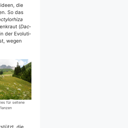
i­deen, die
hen. So das
­ty­lor­hi­za
n­kraut (
Dac­
 der Evo­lu­ti­
ist, wegen
ies für sel­te­ne
flanzen
­stützt, die