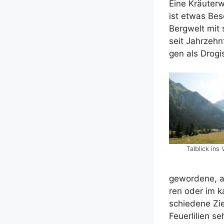
Eine Kräu­t­er
ist etwas Beson
Berg­welt mit 
seit Jahr­zehn
gen als Dro­gis
Tal­blick ins 
gewor­de­ne, a
ren oder im kar
schie­de­ne Zi
Feu­er­li­li­en