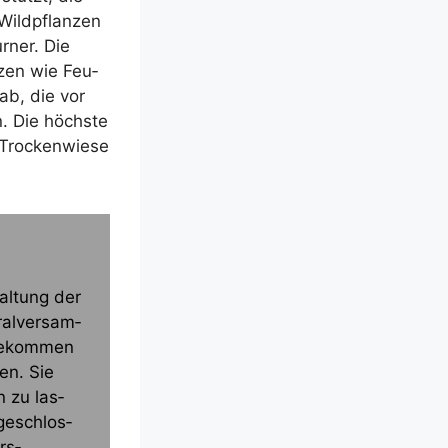
ild­pflan­zen
r­ner. Die
n­zen wie Feu­
 ab, die vor
. Die höchs­te
Tro­cken­wie­se
al­tung der
­­ver­­­sam­
 bekom­men
ten. Sie
n zu las­
ge­schlos­
rs­