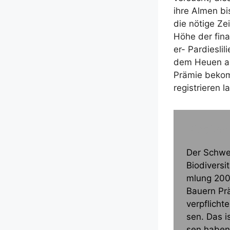
ihre Almen bis
die nöti­ge Ze
Höhe der finan­
er- Par­dies­li
dem Heu­en au
Prä­mie bekom­
regis­trie­ren 
Biodiver
Der Schwei
Bio­di­ver­s
m­­lung 20
Bau­ern Prä­
ver­pflich­
sen. Das i
sen haben 