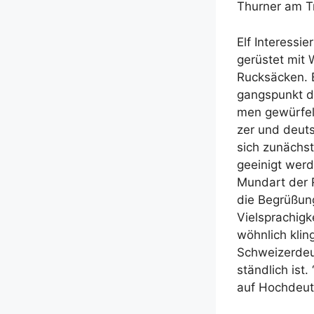
Thur­ner am T
Elf Inter­es­s
ge­rüs­tet mit
Ruck­sä­cken. 
gangs­punkt d
men gewür­fel
zer und deut­s
sich zunächst
geei­nigt wer­
Mund­art der 
die Begrü­ßung
Viel­spra­chi
wöhn­lich klin
Schwei­zer­deu
ständ­lich ist.
auf Hoch­deuts