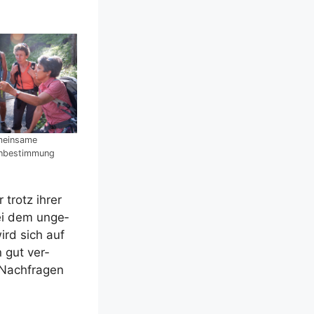
ein­sa­me
enbestimmung
 trotz ihrer
bei dem unge­
ird sich auf
n gut ver­
 Nach­fra­gen