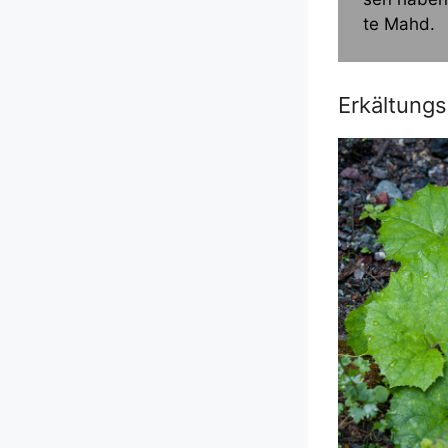
te Mahd.
Erkältungs