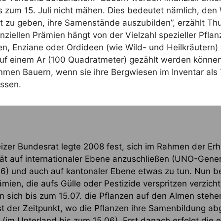
 zum 15. Juli nicht mähen. Dies bedeu­tet näm­lich, den W
it zu geben, ihre Samen­stän­de aus­zu­bil­den”, erzählt Thu
zi­el­len Prä­mi­en hängt von der Viel­zahl spe­zi­el­ler Pfla
­li­en, Enzia­ne oder Ord­ideen (wie Wild- und Heil­kräu­tern)
f einem Ar (100 Qua­drat­me­ter) gezählt wer­den kön­nen
men Bau­ern, wenn sie ihre Berg­wie­sen im Inven­tar als 
lassen.
sität
­zer Bun­des­rat leg­te 2008 fest, sich im Rah­men der Erh
i­tät auf inter­na­tio­na­ler Ebe­ne anzu­schlie­ßen (UNO-Gene­ral
06) und auch auf kan­to­na­ler Ebe­ne etwas zu tun. Nun
mi­en, die aufs Gül­le oder Pes­ti­zi­de ver­sprit­zen ver­zich­
ten sich bis zum 15.07. die Pflan­zen auf den Almen ste­he
st der Zeit­punkt, wo die Pflan­zen ihre Samen­bil­dung ab
(im Unter­land bis zum 15.06). Erst danach erfolgt die e