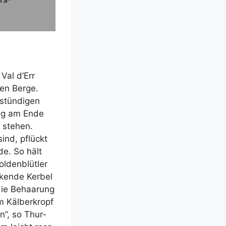
Val d’Err
en Ber­ge.
stün­di­gen
ang am Ende
 ste­hen.
sind, pflückt
de. So hält
­den­blüt­ler
ken­de Ker­bel
die Behaa­rung
 Käl­ber­kropf
en”, so Thur­