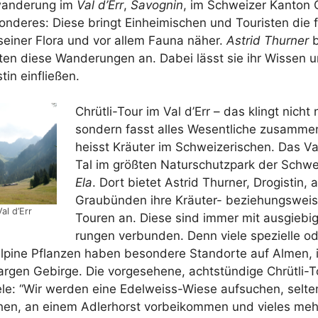
­wan­de­rung im
Val d’Err
,
Savo­gnin
, im Schwei­zer Kan­ton 
­de­res: Die­se bringt Ein­hei­mi­schen und Tou­ris­ten die fa
sei­ner Flo­ra und vor allem Fau­na näher.
Astrid Thur­ner
b
­ten die­se Wan­de­run­gen an. Dabei lässt sie ihr Wis­sen 
­tin einfließen.
Chrüt­li-Tour im Val d’Err – das klingt nicht
son­dern fasst alles Wesent­li­che zusam­men:
heisst Kräu­ter im Schwei­ze­ri­schen. Das Val
Tal im größ­ten Natur­schutz­park der Sch
Ela
. Dort bie­tet Astrid Thur­ner, Dro­gis­tin,
Grau­bün­den ihre Kräu­ter- bezie­hungs­wei­s
Val d’Err
Tou­ren an. Die­se sind immer mit aus­gie­bi
run­gen ver­bun­den. Denn vie­le spe­zi­el­le od
lpi­ne Pflan­zen haben beson­de­re Stand­or­te auf Almen,
­gen Gebir­ge. Die vor­ge­se­he­ne, acht­stün­di­ge Chrüt­li-
e­le: “Wir wer­den eine Edel­weiss-Wie­se auf­su­chen, sel­t
 sehen, an einem Adler­horst vor­bei­kom­men und vie­les mehr