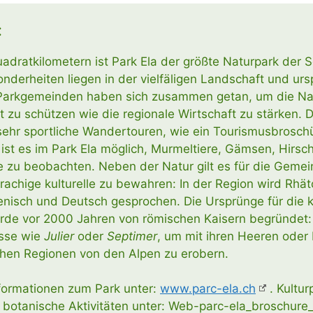
:
­drat­ki­lo­me­tern ist Park Ela der größ­te Natur­park der 
n­der­hei­ten lie­gen in der viel­fä­li­gen Land­schaft und ursp
Park­ge­mein­den haben sich zusam­men getan, um die N
 zu schüt­zen wie die regio­na­le Wirt­schaft zu stär­ken. 
sehr sport­li­che Wan­der­tou­ren, wie ein Tou­ris­mus­bro­sch
 ist es im Park Ela mög­lich, Mur­mel­tie­re, Gäm­sen, Hir­s
ke zu beob­ach­ten. Neben der Natur gilt es für die Geme
ra­chi­ge kul­tu­rel­le zu bewah­ren: In der Regi­on wird Rhä­t
lie­nisch und Deutsch gespro­chen. Die Ursprün­ge für die kul­
ur­de vor 2000 Jah­ren von römi­schen Kai­sern begrün­det:
s­se wie
Julier
oder
Sep­ti­mer
, um mit ihren Hee­ren oder
i­chen Regio­nen von den Alpen zu erobern.
nfor­ma­tio­nen zum Park unter:
www.parc-ela.ch
. Kul­tu
e, bota­ni­sche Akti­vi­tä­ten unter: Web-parc-ela_broschur