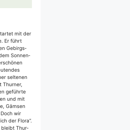
tar­tet mit der
. Er führt
den Gebirgs­
­dem Son­nen­
r­schö­nen
u­ten­des
er sel­te­nen
t Thur­ner,
nen geführ­te
hen und mit
­re, Gäm­sen
. Doch wir
ch der Flo­ra”.
 bleibt Thur­