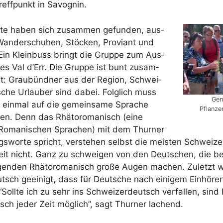
reff­punkt in Savognin.
ier­te haben sich zusam­men gefun­den, aus­
 Wan­der­schu­hen, Stö­cken, Pro­vi­ant und
Ein Klein­buss bringt die Grup­pe zum Aus­
es Val d’Err. Die Grup­pe ist bunt zusam­
t: Grau­bünd­ner aus der Regi­on, Schwei­
che Urlau­ber sind dabei. Folg­lich muss
Gem
 ein­mal auf die gemein­sa­me Spra­che
Pflanz
den. Denn das Rhä­to­ro­ma­nisch (eine
Roma­ni­schen Spra­chen) mit dem Thur­ner
s­wor­te spricht, ver­ste­hen selbst die meis­ten Schwei­zer
g­keit nicht. Ganz zu schwei­gen von den Deut­schen, die 
­gen­den Rhä­to­ro­ma­nisch gro­ße Augen machen. Zuletzt w
tsch geei­nigt, dass für Deut­sche nach eini­gem Ein­hö­re
 “Soll­te ich zu sehr ins Schwei­zer­deutsch ver­fal­len, sind
ch jeder Zeit mög­lich”, sagt Thur­ner lachend.