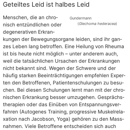
Geteiltes Leid ist halbes Leid
Men­schen, die an chro­
Gun­der­mann
(
Gle­cho­ma hederacea
)
nisch ent­zünd­li­chen oder
dege­ne­ra­ti­ven Erkran­
kun­gen der Bewe­gungs­or­ga­ne lei­den, sind ihr gan­
zes Leben lang betrof­fen. Eine Hei­lung von Rheu­ma
ist bis heu­te nicht mög­lich – unter ande­rem auch,
weil die tat­säch­li­chen Ursa­chen der Erkran­kun­gen
nicht bekannt sind. Wegen der Schwe­re und der
häu­fig star­ken Beein­träch­ti­gun­gen emp­feh­len Exper­
ten den Betrof­fe­nen, Pati­en­ten­schu­lun­gen zu besu­
chen. Bei die­sen Schu­lun­gen lernt man mit der chro­
ni­schen Erkran­kung bes­ser umzu­ge­hen. Gesprächs­
the­ra­pien oder das Ein­üben von Ent­span­nungs­ver­
fah­ren (Auto­ge­nes Trai­ning, pro­gres­si­ve Mus­kel­re­la­
xa­ti­on nach Jacob­son, Yoga) gehö­ren zu den Mass­
nah­men. Vie­le Betrof­fe­ne ent­schei­den sich auch