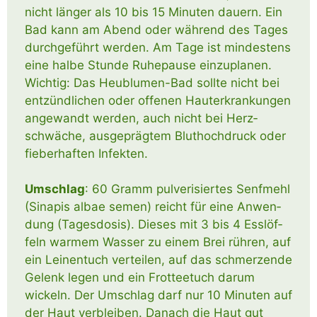
nicht län­ger als 10 bis 15 Minu­ten dau­ern. Ein
Bad kann am Abend oder wäh­rend des Tages
durch­ge­führt wer­den. Am Tage ist min­des­tens
eine hal­be Stun­de Ruhe­pau­se ein­zu­pla­nen.
Wich­tig: Das Heu­­blu­­men-Bad soll­te nicht bei
ent­zünd­li­chen oder offe­nen Haut­er­kran­kun­gen
ange­wandt wer­den, auch nicht bei Herz­
schwä­che, aus­ge­präg­tem Blut­hoch­druck oder
fie­ber­haf­ten Infekten.
Umschlag
: 60 Gramm pul­ve­ri­sier­tes Senf­mehl
(Sina­pis albae semen) reicht für eine Anwen­
dung (Tages­do­sis). Die­ses mit 3 bis 4 Ess­löf­
feln war­mem Was­ser zu einem Brei rüh­ren, auf
ein Lei­nen­tuch ver­tei­len, auf das schmer­zen­de
Gelenk legen und ein Frot­tee­tuch dar­um
wickeln. Der Umschlag darf nur 10 Minu­ten auf
der Haut ver­blei­ben. Danach die Haut gut