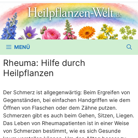
MENÜ
Rheuma: Hilfe durch
Heilpflanzen
Der Schmerz ist all­ge­gen­wär­tig: Beim Ergrei­fen von
Gegen­stän­den, bei ein­fa­chen Hand­grif­fen wie dem
Öff­nen von Fla­schen oder dem Zäh­ne put­zen.
Schmer­zen gibt es auch beim Gehen, Sit­zen, Lie­gen.
Das Leben von Rheu­ma­pa­ti­en­ten ist in einer Wei­se
von Schmer­zen bestimmt, wie es sich Gesun­de