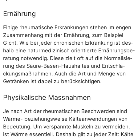
Ernährung
Eini­ge rheu­ma­ti­sche Erkran­kun­gen ste­hen im engen
Zusam­men­hang mit der Ernäh­rung, zum Bei­spiel
Gicht. Wie bei jeder chro­ni­schen Erkran­kung ist des­
halb eine natur­me­di­zi­nisch ori­en­tier­te Ernäh­rungs­be­
ra­tung not­wen­dig. Die­se zielt oft auf die Nor­ma­li­sie­
rung des Säu­re-Basen-Haus­hal­tes und Ent­schla­
ckungs­maß­nah­men. Auch die Art und Men­ge von
Geträn­ken ist dabei zu berücksichtigen.
Physikalische Massnahmen
Je nach Art der rheu­ma­ti­schen Beschwer­den sind
Wär­me- bezie­hungs­wei­se Käl­te­an­wen­dun­gen von
Bedeu­tung. Um ver­spann­te Mus­keln zu ver­mei­den,
ist Wär­me essen­ti­ell. Des­halb gilt zu jeder Zeit: Käl­te