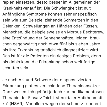
ra­pien ein­set­zen, des­to bes­ser im All­ge­mei­nen der
Krank­heits­ver­lauf ist. Die Schwie­rig­keit ist nur:
Anfäng­li­che Sym­pto­me kön­nen sehr unspe­zi­fisch
sein wie zum Bei­spiel zie­hen­de Schmer­zen in den
Gelen­ken, Schwel­lun­gen an Hän­den oder Füs­sen.
Men­schen, die bei­spiels­wei­se an Mor­bus Bech­te­rew,
eine Ent­zün­dung der Seh­nen­an­sät­ze, lei­den, brau­
chen gegen­wär­tig noch etwa fünf bis sie­ben Jah­re
bis ihre Erkran­kung tat­säch­lich dia­gnos­ti­ziert wird.
Das ist für die Pati­en­ten ein rie­si­ges Pro­blem, denn
bis dahin kann die Erkran­kung schon weit fort­ge­
schrit­ten sein.
Je nach Art und Schwe­re der dia­gnos­ti­zier­ten
Erkran­kung gibt es ver­schie­de­ne The­ra­pie­an­sät­ze:
Ganz wesent­lich gehört jedoch zur medi­ka­men­tö­sen
The­ra­pie der Ein­satz “nicht-ste­ro­ida­ler Anti­rheu­ma­ti­
ka” (NSAR). Vor allem wegen der schmerz- und ent­