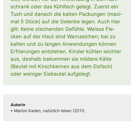
schrank oder das Kühl­fach gelegt. Zuerst ein
Tuch und danach die kal­ten Packun­gen (maxi­
mal 5 Stück) auf die Gelen­ke legen. Auch hier
gilt: Kei­ne ste­chen­den Gefüh­le. Weis­se Fle­
cken auf der Haut sind Warn­zei­chen; bei zu
kal­ten und zu lan­gen Anwen­dun­gen kön­nen
Erfrie­run­gen ent­ste­hen. Kin­der küh­len leich­ter
aus, des­halb bekom­men sie mil­de­re Käl­te
(Beu­tel mit Kirsch­ker­nen aus dem Eis­fach)
oder weni­ger Eis­beu­tel aufgelegt.
Autorin
• Mari­on Kaden, natür­lich leben (2011).