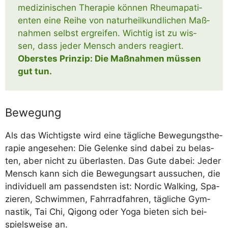
me­di­zi­ni­schen The­ra­pie kön­nen Rheu­ma­pa­ti­
en­ten eine Rei­he von natur­heil­kund­li­chen Maß­
nah­men selbst ergrei­fen. Wich­tig ist zu wis­
sen, dass jeder Mensch anders reagiert.
Obers­tes Prin­zip: Die Maß­nah­men müs­sen
gut tun.
Bewegung
Als das Wich­tigs­te wird eine täg­li­che Bewe­gungs­the­
ra­pie ange­se­hen: Die Gelen­ke sind dabei zu belas­
ten, aber nicht zu über­las­ten. Das Gute dabei: Jeder
Mensch kann sich die Bewe­gungs­art aus­su­chen, die
indi­vi­du­ell am pas­sends­ten ist: Nor­dic Wal­king, Spa­
zie­ren, Schwim­men, Fahr­rad­fah­ren, täg­li­che Gym­
nas­tik, Tai Chi, Qigong oder Yoga bie­ten sich bei­
spiels­wei­se an.