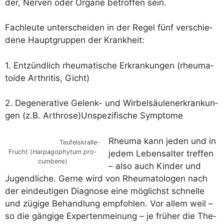
der, Ner­ven oder Orga­ne betrof­fen sein.
Fach­leu­te unter­schei­den in der Regel fünf ver­schie­
de­ne Haupt­grup­pen der Krankheit:
1. Ent­zünd­lich rheu­ma­ti­sche Erkran­kun­gen (rheu­ma­
to­ide Arthri­tis, Gicht)
2. Dege­ne­ra­ti­ve Gelenk- und Wir­bel­säu­len­er­kran­kun­
gen (z.B. Arthrose)Unspezifische Symptome
Rheu­ma kann jeden und in
Teu­fels­kral­le-
Frucht (
Har­pag­o­phy­tum pro­
jedem Lebens­al­ter tref­fen
cum­bens
)
– also auch Kin­der und
Jugend­li­che. Ger­ne wird von Rheu­ma­to­lo­gen nach
der ein­deu­ti­gen Dia­gno­se eine mög­lichst schnel­le
und zügi­ge Behand­lung emp­foh­len. Vor allem weil –
so die gän­gi­ge Exper­ten­mei­nung – je frü­her die The­