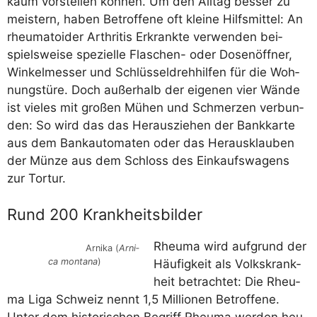
kaum vor­stel­len kön­nen. Um den All­tag bes­ser zu
meis­tern, haben Betrof­fe­ne oft klei­ne Hilfs­mit­tel: An
rheu­ma­to­ider Arthri­tis Erkrank­te ver­wen­den bei­
spiels­wei­se spe­zi­el­le Fla­schen- oder Dosen­öff­ner,
Win­kel­mes­ser und Schlüs­sel­dreh­hil­fen für die Woh­
nungs­tü­re. Doch außer­halb der eige­nen vier Wän­de
ist vie­les mit gro­ßen Mühen und Schmer­zen ver­bun­
den: So wird das das Her­aus­zie­hen der Bank­kar­te
aus dem Bank­au­to­ma­ten oder das Her­aus­klau­ben
der Mün­ze aus dem Schloss des Ein­kaufs­wa­gens
zur Tortur.
Rund 200 Krankheitsbilder
Rheu­ma wird auf­grund der
Arni­ka (
Arni­
ca mon­ta­na
)
Häu­fig­keit als Volks­krank­
heit betrach­tet: Die Rheu­
ma Liga Schweiz nennt 1,5 Mil­lio­nen Betrof­fe­ne.