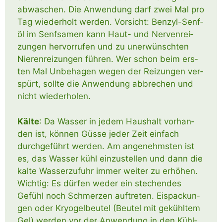
abwa­schen. Die Anwen­dung darf zwei Mal pro
Tag wie­der­holt wer­den. Vor­sicht: Ben­­zyl-Senf­­
öl im Senf­sa­men kann Haut- und Ner­ven­rei­
zun­gen her­vor­ru­fen und zu uner­wünsch­ten
Nie­ren­rei­zun­gen füh­ren. Wer schon beim ers­
ten Mal Unbe­ha­gen wegen der Rei­zun­gen ver­
spürt, soll­te die Anwen­dung abbre­chen und
nicht wiederholen.
Käl­te
: Da Was­ser in jedem Haus­halt vor­han­
den ist, kön­nen Güs­se jeder Zeit ein­fach
durch­ge­führt wer­den. Am ange­nehms­ten ist
es, das Was­ser kühl ein­zu­stel­len und dann die
kal­te Was­ser­zu­fuhr immer wei­ter zu erhö­hen.
Wich­tig: Es dür­fen weder ein ste­chen­des
Gefühl noch Schmer­zen auf­tre­ten. Eis­pa­ckun­
gen oder Kryo­gel­beu­tel (Beu­tel mit gekühl­tem
Gel) wer­den vor der Anwen­dung in den Kühl­