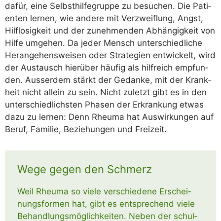
dafür, eine Selbst­hil­fe­grup­pe zu besu­chen. Die Pati­
en­ten ler­nen, wie ande­re mit Ver­zweif­lung, Angst,
Hilf­lo­sig­keit und der zuneh­men­den Abhän­gig­keit von
Hil­fe umge­hen. Da jeder Mensch unter­schied­li­che
Her­an­ge­hens­wei­sen oder Stra­te­gien ent­wi­ckelt, wird
der Aus­tausch hier­über häu­fig als hilf­reich emp­fun­
den. Aus­ser­dem stärkt der Gedan­ke, mit der Krank­
heit nicht allein zu sein. Nicht zuletzt gibt es in den
unter­schied­lichs­ten Pha­sen der Erkran­kung etwas
dazu zu ler­nen: Denn Rheu­ma hat Aus­wir­kun­gen auf
Beruf, Fami­lie, Bezie­hun­gen und Freizeit.
Wege gegen den Schmerz
Weil Rheu­ma so vie­le ver­schie­de­ne Erschei­
nungs­for­men hat, gibt es ent­spre­chend vie­le
Behand­lungs­mög­lich­kei­ten. Neben der schul­