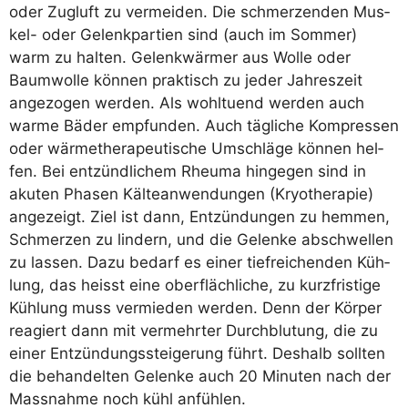
oder Zug­luft zu ver­mei­den. Die schmer­zen­den Mus­
kel- oder Gelenk­par­tien sind (auch im Som­mer)
warm zu hal­ten. Gelenk­wär­mer aus Wol­le oder
Baum­wol­le kön­nen prak­tisch zu jeder Jah­res­zeit
ange­zo­gen wer­den. Als wohl­tu­end wer­den auch
war­me Bäder emp­fun­den. Auch täg­li­che Kom­pres­sen
oder wär­me­the­ra­peu­ti­sche Umschlä­ge kön­nen hel­
fen. Bei ent­zünd­li­chem Rheu­ma hin­ge­gen sind in
aku­ten Pha­sen Käl­te­an­wen­dun­gen (Kryo­the­ra­pie)
ange­zeigt. Ziel ist dann, Ent­zün­dun­gen zu hem­men,
Schmer­zen zu lin­dern, und die Gelen­ke abschwel­len
zu las­sen. Dazu bedarf es einer tief­rei­chen­den Küh­
lung, das heisst eine ober­fläch­li­che, zu kurz­fris­ti­ge
Küh­lung muss ver­mie­den wer­den. Denn der Kör­per
reagiert dann mit ver­mehr­ter Durch­blu­tung, die zu
einer Ent­zün­dungs­stei­ge­rung führt. Des­halb soll­ten
die behan­del­ten Gelen­ke auch 20 Minu­ten nach der
Mass­nah­me noch kühl anfühlen.