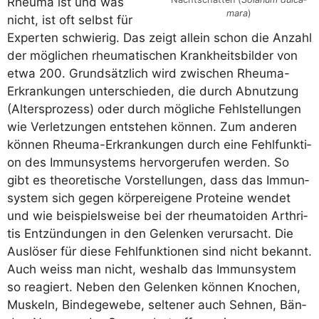
Rheu­ma ist und was
ma­ra
)
nicht, ist oft selbst für
Exper­ten schwie­rig. Das zeigt allein schon die Anzahl
der mög­li­chen rheu­ma­ti­schen Krank­heits­bil­der von
etwa 200. Grund­sätz­lich wird zwi­schen Rheu­ma-
Erkran­kun­gen unter­schie­den, die durch Abnut­zung
(Alters­pro­zess) oder durch mög­li­che Fehl­stel­lun­gen
wie Ver­let­zun­gen ent­ste­hen kön­nen. Zum ande­ren
kön­nen Rheu­ma-Erkran­kun­gen durch eine Fehl­funk­ti­
on des Immun­sys­tems her­vor­ge­ru­fen wer­den. So
gibt es theo­re­ti­sche Vor­stel­lun­gen, dass das Immun­
sys­tem sich gegen kör­per­ei­ge­ne Pro­te­ine wen­det
und wie bei­spiels­wei­se bei der rheu­ma­to­iden Arthri­
tis Ent­zün­dun­gen in den Gelen­ken ver­ur­sacht. Die
Aus­lö­ser für die­se Fehl­funk­tio­nen sind nicht bekannt.
Auch weiss man nicht, wes­halb das Immun­sys­tem
so reagiert. Neben den Gelen­ken kön­nen Kno­chen,
Mus­keln, Bin­de­ge­we­be, sel­te­ner auch Seh­nen, Bän­