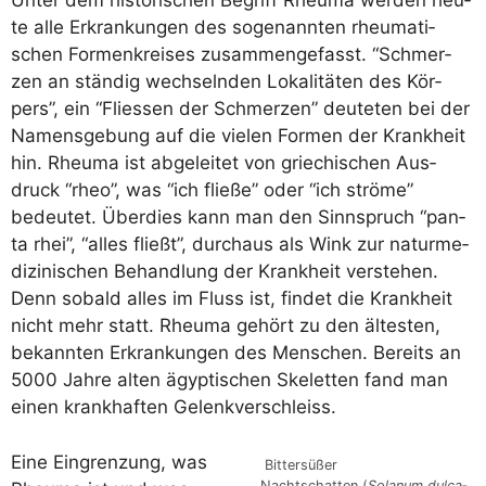
Unter dem his­to­ri­schen Begriff Rheu­ma wer­den heu­
te alle Erkran­kun­gen des soge­nann­ten rheu­ma­ti­
schen For­men­krei­ses zusam­men­ge­fasst. “Schmer­
zen an stän­dig wech­seln­den Loka­li­tä­ten des Kör­
pers”, ein “Flies­sen der Schmer­zen” deu­te­ten bei der
Namens­ge­bung auf die vie­len For­men der Krank­heit
hin. Rheu­ma ist abge­lei­tet von grie­chi­schen Aus­
druck “rheo”, was “ich flie­ße” oder “ich strö­me”
bedeu­tet. Über­dies kann man den Sinn­spruch “pan­
ta rhei”, “alles fließt”, durch­aus als Wink zur natur­me­
di­zi­ni­schen Behand­lung der Krank­heit ver­ste­hen.
Denn sobald alles im Fluss ist, fin­det die Krank­heit
nicht mehr statt. Rheu­ma gehört zu den ältes­ten,
bekann­ten Erkran­kun­gen des Men­schen. Bereits an
5000 Jah­re alten ägyp­ti­schen Ske­let­ten fand man
einen krank­haf­ten Gelenkverschleiss.
Eine Ein­gren­zung, was
Bit­ter­sü­ßer
Nacht­schat­ten (
Sola­n­um dul­ca­