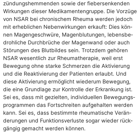
zün­dungs­hem­men­den sowie der fie­ber­sen­ken­den
Wir­kun­gen die­ser Medi­ka­men­ten­grup­pe. Die Vor­zü­ge
von NSAR bei chro­ni­schem Rheu­ma wer­den jedoch
mit erheb­li­chen Neben­wir­kun­gen erkauft: Dies kön­
nen Magen­ge­schwü­re, Magen­blu­tun­gen, lebens­be­
droh­li­che Durch­brü­che der Magen­wand oder auch
Stö­run­gen des Blut­bil­des sein. Trotz­dem gehö­ren
NSAR wesent­lich zur Rheu­ma­the­ra­pie, weil erst
Bewe­gung ohne star­ke Schmer­zen die Akti­vie­rung
und die Reak­ti­vie­rung der Pati­en­ten erlaubt. Und
die­se Akti­vie­rung ermög­licht wie­der­um Bewe­gung,
die eine Grund­la­ge zur Kon­trol­le der Erkran­kung ist.
Sei es, dass mit geziel­ten, indi­vi­du­el­len Bewe­gungs­
pro­gram­men das Fort­schrei­ten auf­ge­hal­ten wer­den
kann. Sei es, dass bestimm­te rheu­ma­ti­sche Ver­än­
de­run­gen und Funk­ti­ons­ver­lus­te sogar wie­der rück­
gän­gig gemacht wer­den können.