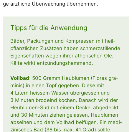
ge ärzt­li­che Über­wa­chung übernehmen.
Tipps für die Anwendung
Bäder, Packun­gen und Kom­pres­sen mit heil­
pflanz­li­chen Zusät­zen haben schmerz­stil­len­de
Eigen­schaf­ten wegen ihrer äthe­ri­schen Öle.
Käl­te wirkt entzündungshemmend.
Voll­bad
: 500 Gramm Heu­blu­men (Flo­res gra­
mi­nis) in einen Topf gege­ben. Die­se mit
4 Litern heis­sem Was­ser über­gies­sen und
3 Minu­ten bro­delnd kochen. Danach wird der
Heu­­blu­­men-Sud mit einem Deckel abge­deckt
und 30 Minu­ten zie­hen gelas­sen. Heu­blu­men
absei­hen und dem Voll­bad bei­fü­gen. Ein medi­
zi­ni­sches Bad (38 bis max. 41 Grad) soll­te