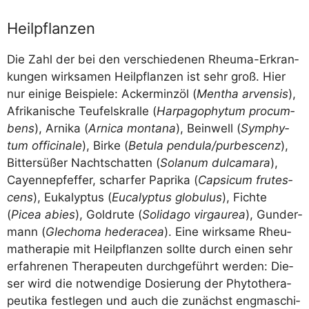
Heilpflanzen
Die Zahl der bei den ver­schie­de­nen Rheu­ma-Erkran­
kun­gen wirk­sa­men Heil­pflan­zen ist sehr groß. Hier
nur eini­ge Bei­spie­le: Acker­minz­öl (
Men­tha arven­sis
),
Afri­ka­ni­sche Teu­fels­kral­le (
Har­pag­o­phy­tum pro­cum­
bens
), Arni­ka (
Arni­ca mon­ta­na
), Bein­well (
Sym­phy­
tum offi­ci­na­le
), Bir­ke (
Betu­la pendula/​purbescenz
),
Bit­ter­sü­ßer Nacht­schat­ten (
Sola­n­um dul­ca­ma­ra
),
Cayenne­pfef­fer, schar­fer Papri­ka (
Cap­si­cum fru­te­s­
cens
), Euka­lyp­tus (
Euca­lyp­tus glo­bu­lus
), Fich­te
(
Picea abies
), Gold­ru­te (
Soli­da­go vir­gau­rea
), Gun­der­
mann (
Gle­cho­ma hederacea
). Eine wirk­sa­me Rheu­
ma­the­ra­pie mit Heil­pflan­zen soll­te durch einen sehr
erfah­re­nen The­ra­peu­ten durch­ge­führt wer­den: Die­
ser wird die not­wen­di­ge Dosie­rung der Phy­to­the­ra­
peu­ti­ka fest­le­gen und auch die zunächst eng­ma­schi­