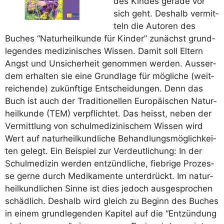
des Kin­des gera­de vor
sich geht. Des­halb ver­mit­
teln die Autoren des
Buches “Natur­heil­kun­de für Kin­der” zunächst grund­
le­gen­des medi­zi­ni­sches Wis­sen. Damit soll Eltern
Angst und Unsi­cher­heit genom­men wer­den. Aus­ser­
dem erhal­ten sie eine Grund­la­ge für mög­li­che (weit­
rei­chen­de) zukünf­ti­ge Ent­schei­dun­gen. Denn das
Buch ist auch der Tra­di­tio­nel­len Euro­päi­schen Natur­
heil­kun­de (TEM) ver­pflich­tet. Das heisst, neben der
Ver­mitt­lung von schul­me­di­zi­ni­schem Wis­sen wird
Wert auf natur­heil­kund­li­che Behand­lungs­mög­lich­kei­
ten gelegt. Ein Bei­spiel zur Ver­deut­li­chung: In der
Schul­me­di­zin wer­den ent­zünd­li­che, fieb­ri­ge Pro­zes­
se ger­ne durch Medi­ka­men­te unter­drückt. Im natur­
heil­kund­li­chen Sin­ne ist dies jedoch aus­ge­spro­chen
schäd­lich. Des­halb wird gleich zu Beginn des Buches
in einem grund­le­gen­den Kapi­tel auf die “Ent­zün­dung