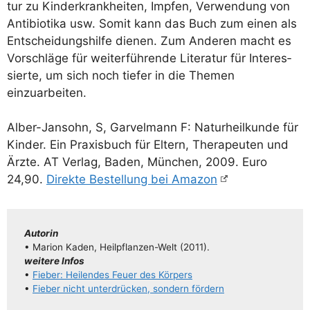
tur zu Kin­der­krank­hei­ten, Imp­fen, Ver­wen­dung von
Anti­bio­ti­ka usw. Somit kann das Buch zum einen als
Ent­schei­dungs­hil­fe die­nen. Zum Ande­ren macht es
Vor­schlä­ge für wei­ter­füh­ren­de Lite­ra­tur für Inter­es­
sier­te, um sich noch tie­fer in die The­men
einzuarbeiten.
Alber-Jan­sohn, S, Gar­vel­mann F: Natur­heil­kun­de für
Kin­der. Ein Pra­xis­buch für Eltern, The­ra­peu­ten und
Ärz­te. AT Ver­lag, Baden, Mün­chen, 2009. Euro
24,90.
Direk­te Bestel­lung bei Amazon
Autorin
• Mari­on Kaden, Heil­pflan­­zen-Welt (2011).
wei­te­re Infos
•
Fie­ber: Hei­len­des Feu­er des Körpers
•
Fie­ber nicht unter­drü­cken, son­dern fördern