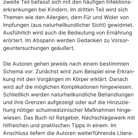
zwei­te Teil befasst sich mit den häu­fi­gen Infek­ti­ons­
er­kran­kun­gen bei Kin­dern. Im drit­ten Teil wird sich
The­men wie den All­er­gien, dem Für und Wider von
Imp­fun­gen (aus natur­heil­kund­li­cher Sicht) gewid­met.
Aus­führ­lich wird auch die Bedeu­tung von Ernäh­rung
erör­tert. Im Abspann wer­den Gedan­ken zu Vor­sor­
ge­un­ter­su­chun­gen geäußert.
Die Autoren gehen jeweils nach einem bestimm­ten
Sche­ma vor: Zunächst wird zum Bei­spiel eine Erkran­
kung mit den Vor­gän­gen im Kör­per erklärt. Danach
wird auf die mög­li­chen Kom­pli­ka­tio­nen hin­ge­wie­sen.
Schließ­lich wer­den natur­heil­kund­li­che Behand­lun­gen
und ihre Gren­zen auf­ge­zeigt oder auf die Hin­zu­zie­
hung nöti­ger schul­me­di­zi­ni­scher Maß­nah­men hin­ge­
wie­sen. Das Buch ist Rat­ge­ber, Nach­schla­ge­werk mit
hilf­rei­chen und prak­ti­schen Tipps in einem. Im
Anschluss lie­fern die Autoren wei­ter­füh­ren­de Lite­ra­