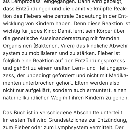
als Lern­pro­zess” ein­ge­gan­gen. Dar­in wird gezeigt,
dass Ent­zün­dun­gen und die damit ver­knüpf­te Reak­
ti­on des Fie­bers eine zen­tra­le Bedeu­tung in der Ent­
wick­lung von Kin­dern haben. Denn die­se Reak­ti­on ist
wich­tig für jedes Kind: Damit lernt sein Kör­per über
die gene­ti­sche Aus­ein­an­der­set­zung mit frem­den
Orga­nis­men (Bak­te­ri­en, Viren) das kind­li­che Abwehr­
sys­tem zu mobi­li­sie­ren und zu stär­ken. Fie­ber ist
folg­lich eine Reak­ti­on auf den Ent­zün­dungs­pro­zess
und gehört zu einem uralten Lern- und Hei­lungs­pro­
zess, der unbe­dingt geför­dert und nicht mit Medi­ka­
men­ten unter­bro­chen gehört. Eltern wer­den also
nicht nur auf­ge­klärt, son­dern auch ermun­tert, einen
natur­heil­kund­li­chen Weg mit ihren Kin­dern zu gehen.
Das Buch ist in ver­schie­de­ne Abschnit­te unter­teilt.
Im ers­ten Teil wird Grund­sätz­li­ches zur Ent­zün­dung,
zum Fie­ber oder zum Lymph­sys­tem ver­mit­telt. Der