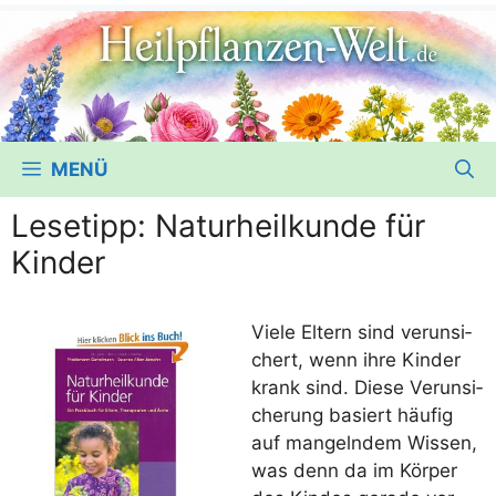
MENÜ
Lesetipp: Naturheilkunde für
Kinder
Vie­le Eltern sind ver­un­si­
chert, wenn ihre Kin­der
krank sind. Die­se Ver­un­si­
che­rung basiert häu­fig
auf man­geln­dem Wis­sen,
was denn da im Kör­per