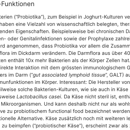
-Funktionen
­ri­en (“Pro­bio­ti­ka”), zum Bei­spiel in Joghurt-Kul­tu­ren ve
 haben eine Viel­zahl von wis­sen­schaft­lich beleg­ten, the­r
en­den Eigen­schaf­ten. Bei­spiels­wei­se bei chro­ni­schen D
n- oder Geni­tal­in­fek­tio­nen sowie der Pro­phy­la­xe zahl­re
ird ange­nom­men, dass Pro­bio­ti­ka vor allem die Zusam­
n­flo­ra im Dick­darm ver­än­dern. Die Darm­flo­ra aus über 400
­zen ent­hält 10x mehr Bak­te­ri­en als der Kör­per Zel­len h
irek­te Inter­ak­ti­on mit dem gröss­ten immu­no­lo­gi­schem
pers im Darm (“
gut asso­cia­ted lym­pho­id tis­sue
”, GALT) au
un­funk­tio­nen im Kör­per. Inter­es­sant: Die Her­stel­ler von 
l­wei­se sol­che Bak­te­ri­en-Kul­tu­ren, wie sie auch in Käse 
s­wei­se
Lac­to­ba­cil­lus cas­ei
. Da Käse nicht ste­ril ist, ent­häl
Mikro­or­ga­nis­men. Und kann des­halb nicht nur als wohl
ti­ve zu pro­bio­ti­schem func­tion­al food bezeich­net wer­de
io­nel­le Alter­na­ti­ve. Käse zusätz­lich noch mit wei­te­ren
­ren zu beimp­fen (“pro­bio­ti­scher Käse”), erscheint zwar als z