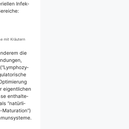
­el­len Infek­
Bereiche:
­se mit Kräutern
 ande­rem die
ün­dun­gen,
 (“Lym­pho­zy­
la­to­ri­sche
Opti­mie­rung
eigent­li­chen
se ent­hal­te­
ls “natür­li­
atu­ra­ti­on”)
r Immunsysteme.