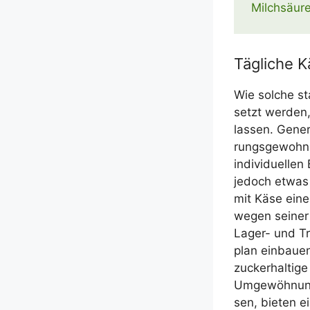
Milchsäure
Tägliche K
Wie sol­che st
setzt wer­den, 
las­sen. Gene­
rungs­ge­wohn­
indi­vi­du­el­l
jedoch etwas f
mit Käse eine
wegen sei­ner 
Lager- und Tran
plan ein­bau­
zucker­hal­ti
Umge­wöh­nung
sen, bie­ten ei