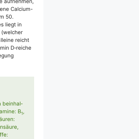
ge auf­neh­men,
e­ne Cal­ci­um-
em 50.
 liegt in
 (wel­cher
llei­ne reicht
­amin D‑reiche
e­gung
n beinhal­
­ami­ne: B
,
1
säu­ren:
in­säu­re,
­fe: