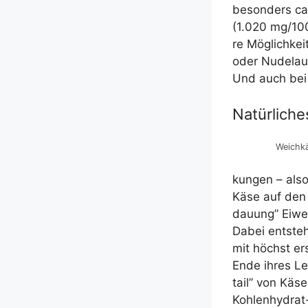
beson­ders cal
(1.020 mg/​100
re Mög­lich­kei­
oder Nudel­au
Und auch bei 
Natürliche
Weich­kä
kun­gen – also
Käse auf den G
dau­ung” Eiwei
Dabei ent­ste­
mit höchst ers
Ende ihres Leb
tail” von Käse.
Koh­len­hy­drat