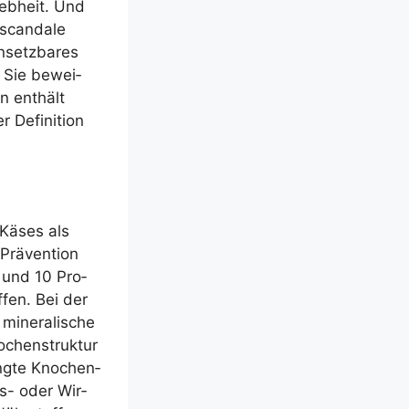
ieb­heit. Und
scan­da­le
­setz­ba­res
. Sie bewei­
n ent­hält
Defi­ni­ti­on
s Käses als
Prä­ven­ti­on
n und 10 Pro­
­fen. Bei der
 mine­ra­li­sche
­chen­struk­tur
ng­te Kno­chen­
ls- oder Wir­