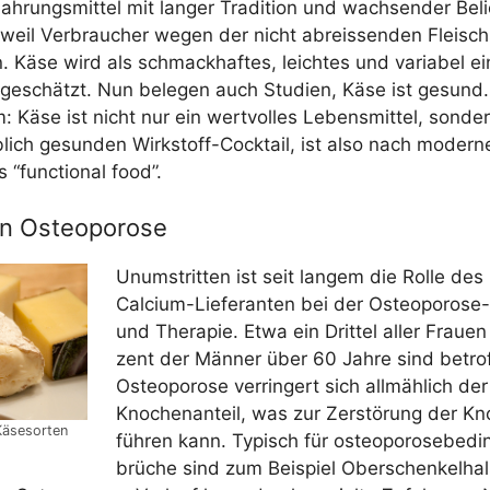
h­rungs­mit­tel mit lan­ger Tra­di­ti­on und wach­sen­der Bel
weil Ver­brau­cher wegen der nicht abreis­sen­den Fleisch­
 Käse wird als schmack­haf­tes, leich­tes und varia­bel ein
l geschätzt. Nun bele­gen auch Stu­di­en, Käse ist gesund
 Käse ist nicht nur ein wert­vol­les Lebens­mit­tel, son­der
lich gesun­den Wirk­stoff-Cock­tail, ist also nach moder­ner 
s “func­tion­al food”.
n Osteoporose
Unum­strit­ten ist seit lan­gem die Rol­le de
Cal­ci­um-Lie­fe­ran­ten bei der Osteo­po­ro­se-
und The­ra­pie. Etwa ein Drit­tel aller Frau­e
zent der Män­ner über 60 Jah­re sind betrof
Osteo­po­ro­se ver­rin­gert sich all­mäh­lich der
Kno­chen­an­teil, was zur Zer­stö­rung der Kno
 Käsesorten
füh­ren kann. Typisch für osteo­po­ro­se­be­di
brü­che sind zum Bei­spiel Ober­schen­kel­ha