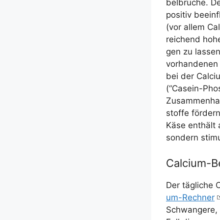
bel­brü­che. D
posi­tiv beein
(vor allem Cal
rei­chend hohem
gen zu las­sen
vor­han­de­nen
bei der Cal­ci­
(“Casein-Phos
Zusam­men­han
stof­fe för­de
Käse ent­hält 
son­dern sti­m
Calcium-B
Der täg­li­che
um-Rech­ner
Schwan­ge­re, s