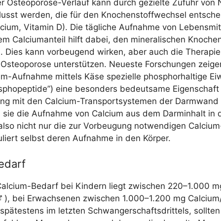
er Osteo­po­ro­se-Ver­lauf kann durch geziel­te Zufuhr von N
­flusst wer­den, die für den Kno­chen­stoff­wech­sel ent­sch
­ci­um, Vit­amin D). Die täg­li­che Auf­nah­me von Lebens­mit
 Cal­ci­um­an­teil hilft dabei, den mine­ra­li­schen Kno­chen­
. Dies kann vor­beu­gend wir­ken, aber auch die The­ra­pi
 Osteo­po­ro­se unter­stüt­zen. Neu­es­te For­schun­gen zei­g
um-Auf­nah­me mit­tels Käse spe­zi­el­le phos­phor­hal­ti­ge Ei
­pho­pep­ti­de”) eine beson­ders bedeut­sa­me Eigen­schaf
g mit den Cal­ci­um-Trans­port­sys­te­men der Darm­wand f
rn sie die Auf­nah­me von Cal­ci­um aus dem Darm­in­halt in 
also nicht nur die zur Vor­beu­gung not­wen­di­gen Cal­ci­u
u­liert selbst deren Auf­nah­me in den Körper.
edarf
 Cal­ci­um-Bedarf bei Kin­dern liegt zwi­schen 220–1.000 m
), bei Erwach­se­nen zwi­schen 1.000–1.200 mg Calcium/
pä­tes­tens im letz­ten Schwan­ger­schafts­drit­tels, soll­te