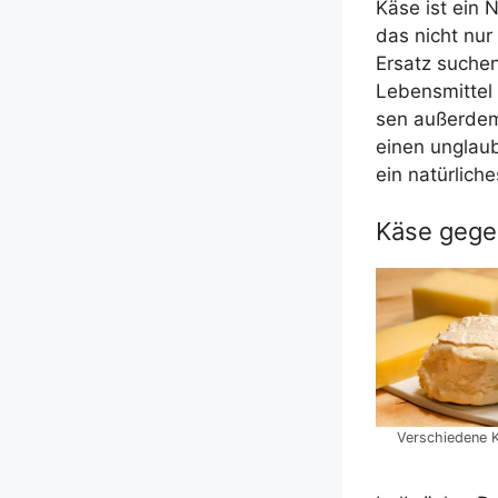
Käse ist ein Na
das nicht nur 
Ersatz suchen.
Lebens­mit­te
sen außer­dem:
einen unglaub­
ein natür­li­che
Käse gege
Ver­schie­de­ne