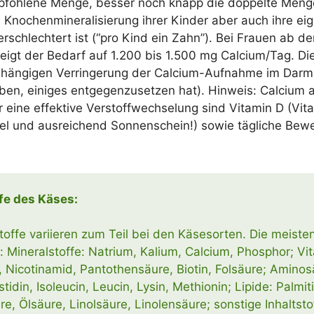
p­foh­le­ne Men­ge, bes­ser noch knapp die dop­pel­te Men­
Kno­chen­mine­ra­li­sie­rung ihrer Kin­der aber auch ihre eig
er­schlech­tert ist (“pro Kind ein Zahn”). Bei Frau­en ab d
eigt der Bedarf auf 1.200 bis 1.500 mg Calcium/​Tag. Dies
b­hän­gi­gen Ver­rin­ge­rung der Cal­ci­um-Auf­nah­me im Darm
en, eini­ges ent­ge­gen­zu­set­zen hat). Hin­weis: Cal­ci­um a
 eine effek­ti­ve Ver­stoff­wech­se­lung sind Vit­amin D (Vit
tel und aus­rei­chend Son­nen­schein!) sowie täg­li­che Bew
f­fe des Käses:
stof­fe vari­ie­ren zum Teil bei den Käse­sor­ten. Die meis­te
 Mine­ral­stof­fe: Natri­um, Kali­um, Cal­ci­um, Phos­phor; Vit
, Nico­tin­amid, Pan­to­then­säu­re, Bio­tin, Fol­säu­re; Ami­no­
­ti­din, Iso­leu­cin, Leu­cin, Lys­in, Methio­nin; Lipi­de: Pal­mi­t
re, Ölsäu­re, Lin­ol­säu­re, Lin­o­len­säu­re; sons­ti­ge Inhalt­stof