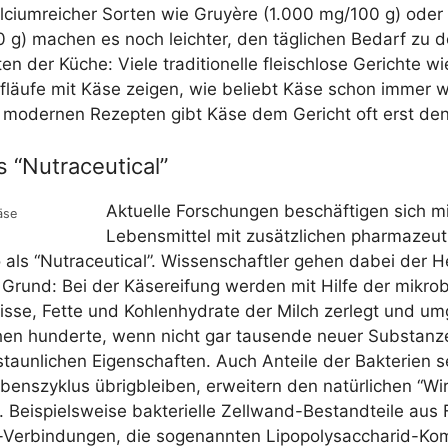
­ci­um­rei­cher Sor­ten wie Gruyè­re (1.000 mg/​100 g) oder
 g) machen es noch leich­ter, den täg­li­chen Bedarf zu d
ten der Küche: Vie­le tra­di­tio­nel­le fleisch­lo­se Gerich­te wi
f­läu­fe mit Käse zei­gen, wie beliebt Käse schon immer w
moder­nen Rezep­ten gibt Käse dem Gericht oft erst den l
s “Nutraceutical”
Aktu­el­le For­schun­gen beschäf­ti­gen sich m
­se
Lebens­mit­tel mit zusätz­li­chen phar­ma­zeu­
 als “Nut­raceu­ti­cal”. Wis­sen­schaft­ler gehen dabei der He
rund: Bei der Käse­reifung wer­den mit Hil­fe der mikro­bi
s­se, Fet­te und Koh­len­hy­dra­te der Milch zer­legt und um
hen hun­der­te, wenn nicht gar tau­sen­de neu­er Sub­stan­
taun­li­chen Eigen­schaf­ten. Auch Antei­le der Bak­te­ri­en 
ens­zy­klus übrig­blei­ben, erwei­tern den natür­li­chen “Wi
 Bei­spiels­wei­se bak­te­ri­el­le Zell­wand-Bestand­tei­le aus
-Ver­bin­dun­gen, die soge­nann­ten Lipo­po­lys­ac­cha­rid-Ko