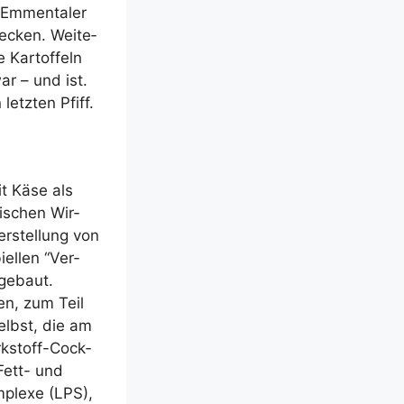
 Emmen­ta­ler
ecken. Wei­te­
e Kar­tof­feln
ar – und ist.
etz­ten Pfiff.
it Käse als
ti­schen Wir­
r­stel­lung von
el­len “Ver­
ge­baut.
zen, zum Teil
selbst, die am
rk­stoff-Cock­
 Fett- und
m­ple­xe (LPS),