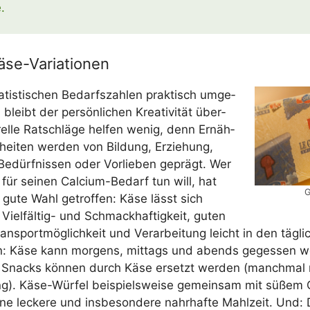
.
äse-Variationen
a­tis­ti­schen Bedarfs­zah­len prak­tisch umge­
bleibt der per­sön­li­chen Krea­ti­vi­tät über­
rel­le Rat­schlä­ge hel­fen wenig, denn Ernäh­
hei­ten wer­den von Bil­dung, Erzie­hung,
en Bedürf­nis­sen oder Vor­lie­ben geprägt. Wer
ür sei­nen Cal­ci­um-Bedarf tun will, hat
G
 gute Wahl getrof­fen: Käse lässt sich
Viel­fäl­tig- und Schmack­haf­tig­keit, guten
s­port­mög­lich­keit und Ver­ar­bei­tung leicht in den täg­li
en: Käse kann mor­gens, mit­tags und abends geges­sen w
­ge Snacks kön­nen durch Käse ersetzt wer­den (manch­mal
). Käse-Wür­fel bei­spiels­wei­se gemein­sam mit süßem
ne lecke­re und ins­be­son­de­re nahr­haf­te Mahl­zeit. Und: 