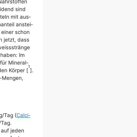
ähr­stof­fen
ei­dend sind
­teln mit aus­
an­teil anstei­
e einer schon
en jetzt, dass
weiss­strän­ge
t haben: Im
ür Mine­ral­
1
den Kör­per [
].
m-Men­gen,
g/​Tag (
Cal­ci­
​Tag.
n auf jeden