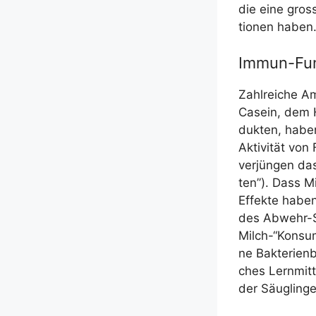
die eine gros­s
tio­nen haben.
Immun-Fun
Zahl­rei­che Am
Casein, dem H
duk­ten, haben
Akti­vi­tät von
ver­jün­gen das
ten”). Dass Mil
Effek­te haben
des Abwehr-Sch
Milch-“Konsum
ne Bak­te­ri­en
ches Lern­mit­
der Säug­lin­g