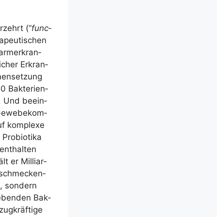
r­zehrt (“
func­
a­peu­ti­schen
arm­er­kran­
i­cher Erkran­
men­set­zung
 Bak­te­ri­en­
at. Und beein­
 Gewe­be­kom­
f kom­ple­xe
Pro­bio­ti­ka
ent­hal­ten
t er Mil­li­ar­
­schme­cken­
n, son­dern
 leben­den Bak­
ug­kräf­ti­ge