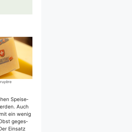
ruyè­re
­chen Spei­se­
er­den. Auch
 mit ein wenig
 Obst geges­
Der Ein­satz