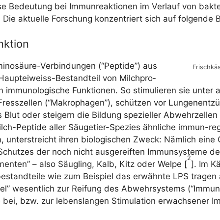
e Bedeu­tung bei Immun­re­ak­tio­nen im Ver­lauf von bak­te­ri
 Die aktu­el­le For­schung kon­zen­triert sich auf fol­gen­de 
ktion
i­no­säu­re-Ver­bin­dun­gen (“Pep­ti­de”) aus
Frisch­kä
aupt­ei­weiss-Bestand­teil von Milch­pro­
 immu­no­lo­gi­sche Funk­tio­nen. So sti­mu­lie­ren sie unter
 Fress­zel­len (“Makro­pha­gen”), schüt­zen vor Lun­gen­ent­z
 Blut oder stei­gern die Bil­dung spe­zi­el­ler Abwehr­zel­len
ch-Pep­ti­de aller Säu­ge­tier-Spe­zi­es ähn­li­che immun-regu­
, unter­streicht ihren bio­lo­gi­schen Zweck: Näm­lich eine 
ut­zes der noch nicht aus­ge­reif­ten Immun­sys­te­me der 
2
enten” – also Säug­ling, Kalb, Kitz oder Wel­pe [
]. Im Kä
­be­stand­tei­le wie zum Bei­spiel das erwähn­te LPS tra­gen a
tel” wesent­lich zur Rei­fung des Abwehr­sys­tems (“Immun-M
e bei, bzw. zur lebens­lan­gen Sti­mu­la­ti­on erwach­se­ne