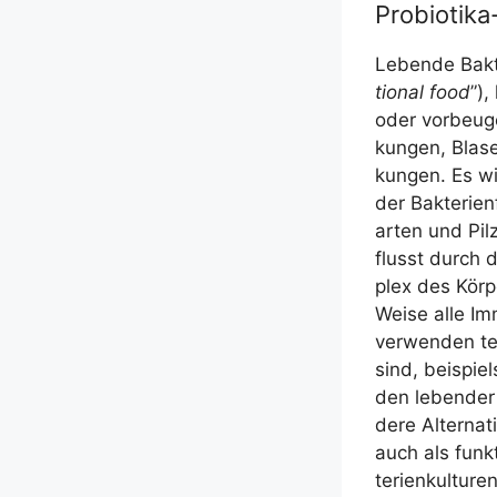
Probiotika
Leben­de Bak­te
tion­al food
”),
oder vor­beu­g
kun­gen, Bla­se
kun­gen. Es w
der Bak­te­ri­e
ar­ten und Pil
flusst durch d
plex des Kör­
Wei­se alle Imm
ver­wen­den tei
sind, bei­spiel
den leben­der 
de­re Alter­na­
auch als funk­t
te­ri­en­kul­tu