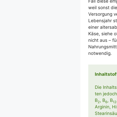
Fall die­se em
weil sonst die 
Ver­sor­gung v
Lebens­jahr st
einer alters­a
Käse, sie­he ob
nicht aus – für
Nah­rungs­mit­
notwendig.
Inhalt­sto
Die Inhalt­
ten jedoch:
B
, B
, B
2
6
12
Argi­nin, His
Stearin­säu­