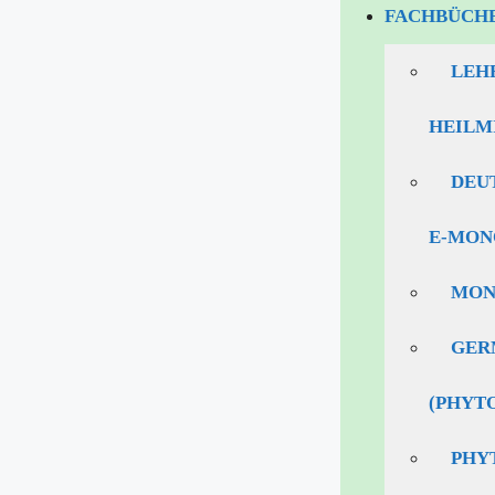
FACHBÜCH
LEH
HEILM
DEU
E‑MON
MON
GER
(PHYT
PHY