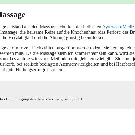
Massage
a­ge ent­stand aus den Mas­sa­ge­tech­ni­ken der indi­schen
Ayur­ve­da-Medi­z
­al­mas­sa­ge, die heil­sa­me Rei­ze auf die Kno­chen­haut (das Peri­ost) des Br
die Herz­tä­tig­keit und die Atmung güns­tig beeinflussen.
­ge darf nur von Fach­kräf­ten aus­ge­führt wer­den, denn sie ver­langt eine S
 wer­den muß. Da die Mas­sa­ge ziem­lich schmerz­haft sein kann, wird sie
t, zumal es ande­re wirk­sa­me Metho­den mit glei­chem Ziel gibt. Sie kann 
t­korb, bei see­lisch beding­ten Atem­schwie­rig­kei­ten und bei Herz­be­
nd gute Hei­lungs­er­fol­ge erzielen.
cher Geneh­mi­gung des Honos Ver­la­ges, Köln, 2010.