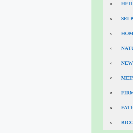
HEI
SEL
HOM
NAT
NEW
MEI
FIR
FAT
BIC