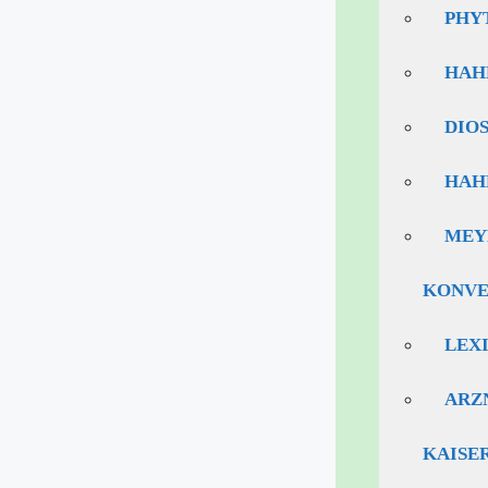
PHY
HAH
DIO
HAH
MEYE
ONVER
LEX
ARZ
KAISE