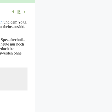
in
und dem Yoga.
ust­beins aus­übt.
pe­zi­al­tech­nik,
 heu­te nur noch
jedoch bei
schwer­den ohne