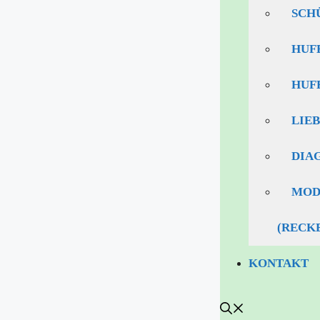
SCH
HUF
HUF
LIE
DIA
MOD
(RECK
KONTAKT