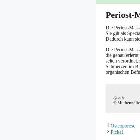
Periost-
Die Peri­ost-Mas­s
Sie gilt als Spe­zi
Dadurch kann sie 
Die Peri­ost-Mas­sa
die genau erlernt
sel­ten ver­ord­ne
Schmer­zen im Brus
orga­ni­schen Befu
Quel­le
© Mit freund­li­
Osteoporose
Pickel