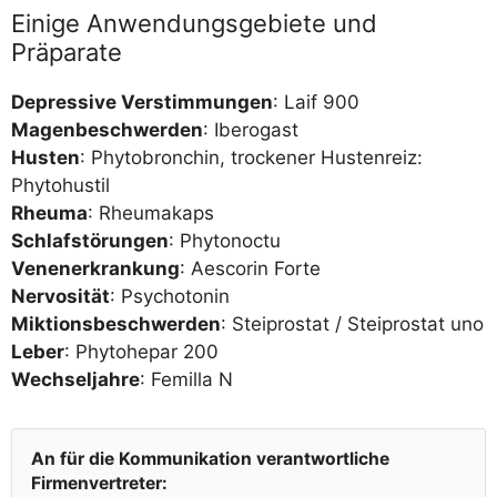
Einige Anwendungsgebiete und
Präparate
Depres­si­ve Ver­stim­mun­gen
: Laif 900
Magen­be­schwer­den
: Ibe­ro­gast
Hus­ten
: Phy­to­bron­chin, tro­cke­ner Hus­ten­reiz:
Phytohustil
Rheu­ma
: Rheu­ma­kaps
Schlaf­stö­run­gen
: Phy­to­noc­tu
Venen­er­kran­kung
: Aes­corin Forte
Ner­vo­si­tät
: Psy­cho­to­nin
Mik­ti­ons­be­schwer­den
: Stei­pro­stat /​ Stei­pro­stat uno
Leber
: Phy­to­he­par 200
Wech­sel­jah­re
: Femil­la N
An für die Kom­mu­ni­ka­ti­on ver­ant­wort­li­che
Firmenvertreter: