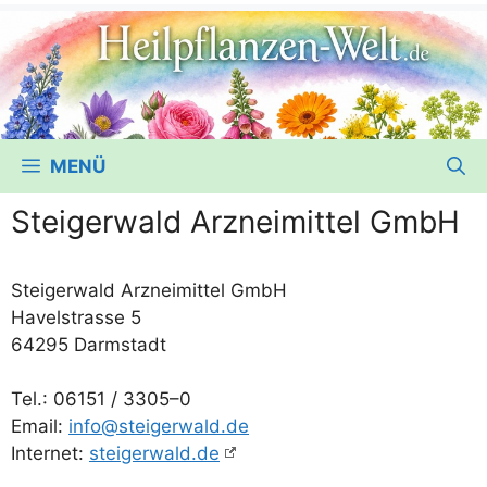
MENÜ
Steigerwald Arzneimittel GmbH
Stei­ger­wald Arz­nei­mit­tel GmbH
Havel­stras­se 5
64295 Darmstadt
Tel.: 06151 /​ 3305–0
Email:
info@steigerwald.de
Inter­net:
steigerwald.de