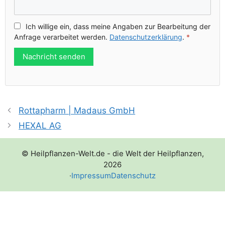
Ich wil­li­ge ein, dass mei­ne Anga­ben zur Bear­bei­tung der
Anfra­ge ver­ar­bei­tet wer­den.
Daten­schutz­er­klä­rung
.
*
Nachricht senden
Rottapharm | Madaus GmbH
HEXAL AG
© Heilpflanzen-Welt.de - die Welt der Heilpflanzen,
2026
·
Impressum
Datenschutz