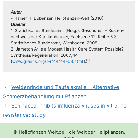
Autor
• Rai­ner H. Buben­zer, Heil­pflan­­zen-Welt (2010).
Quel­len
1. Sta­tis­ti­sches Bun­des­amt (Hrsg.): Gesund­heit – Kos­ten­
nach­weis der Kran­ken­häu­ser, Fach­se­rie 12, Rei­he 6.3.
Sta­tis­ti­sches Bun­des­amt, Wies­ba­den, 2008.
2. Jame­ton A: Is a Mode­st Health Care Sys­tem Pos­si­ble?
Synthesis/​​Regeneration. 2007;44
(
www.greens.org/s‑r/44/44–08.html
).
Weidenrinde und Teufelskralle – Alternative
Schmerzbehandlung mit Pflanzen
Echinacea inhibits influenza viruses in vitro, no
resistance: study
© Heilpflanzen-Welt.de - die Welt der Heilpflanzen,