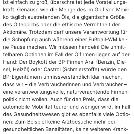
ist ein­fach zu groß, über­schrei­tet jede Vor­stel­lungs­
kraft. Genau­so wie die Men­ge des im Golf von Mexi­
ko täg­lich aus­tre­ten­den Öls, die gigan­ti­sche Grö­ße
des Öltep­pichs oder die ethi­sche Ver­roht­heit der
Aktio­nä­re. Trotz­dem darf unse­re Ver­ant­wor­tung für
die Schöp­fung auch wäh­rend einer Fuß­ball-WM kei­
ne Pau­se machen. Wir müs­sen han­deln! Die unmit­
tel­ba­ren Optio­nen im Fall der Ölfir­men lie­gen auf der
Hand: Der Boy­kott der BP-Fir­men Aral (Ben­zin, Die­
sel, Heiz­öl) oder Cas­trol (Schmier­stof­fe) wür­de den
BP-Eigen­tü­mern unmiss­ver­ständ­lich klar machen,
dass wir – die Ver­brau­che­rin­nen und Ver­brau­cher –
eine ver­ant­wor­tungs­vol­le, natur­ver­ach­ten­de Fir­men­
po­li­tik nicht wol­len. Auch für den Preis, dass die
auto­mo­bi­le Mobi­li­tät teu­rer und weni­ger wird. Im Fall
des Gesund­heits­we­sen gibt es eben­falls vie­le Optio­
nen: Zum Bei­spiel kei­ne Arzt­be­su­che mehr bei
gesund­heit­li­chen Bana­li­tä­ten, kei­ne wei­te­ren Krank­