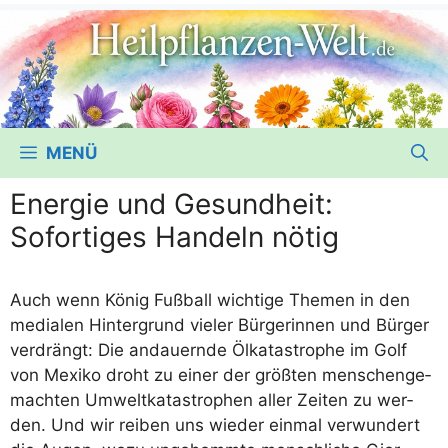
MENÜ
Energie und Gesundheit:
Sofortiges Handeln nötig
Auch wenn König Fuß­ball wich­ti­ge The­men in den
media­len Hin­ter­grund vie­ler Bür­ge­rin­nen und Bür­ger
ver­drängt: Die andau­ern­de Ölka­ta­stro­phe im Golf
von Mexi­ko droht zu einer der größ­ten men­schen­ge­
mach­ten Umwelt­ka­ta­stro­phen aller Zei­ten zu wer­
den. Und wir rei­ben uns wie­der ein­mal ver­wun­dert