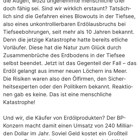
die Augen, wozu unge­hemm­te mensch­li­che Gier
doch fähig sei. Sind wir wirk­lich erstaunt? Tat­säch­
lich sind die Gefah­ren eines Blo­wouts in der Tief­see,
also eines unkon­trol­lier­ba­ren Erd­öl­aus­bruchs bei
Tief­see­boh­run­gen, seit mehr als 10 Jah­ren bekannt.
Denn die jet­zi­ge Kata­stro­phe hat­te bereits etli­che
Vor­läu­fer. Die­se hat die Natur zum Glück durch
Zusam­men­brü­che des Erd­bo­dens in der Tief­see
selbst been­det. Jetzt ist das Gegen­teil der Fall – das
Erd­öl gelangt aus immer neu­en Löchern ins Meer.
Die Risi­ken waren also den Ölfir­men, den Sicher­
heits­exper­ten oder den Poli­ti­kern bekannt. Reak­tio­
nen gab es kei­ne. Das ist eine mensch­li­che
Katastrophe!
Und wir, die Käu­fer von Erd­öl­pro­duk­ten? Der BP-
Kon­zern macht damit einen Umsatz von 240 Mil­li­ar­
den Dol­lar im Jahr. Soviel Geld kos­tet ein Groß­teil