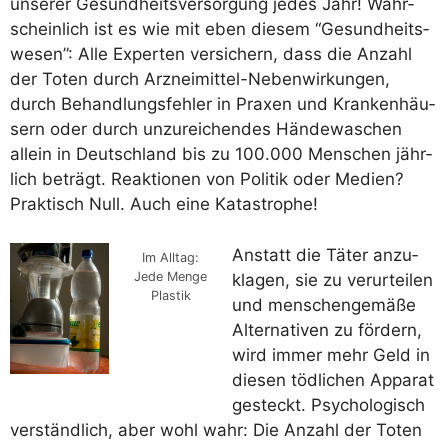
unse­rer Gesund­heits­ver­sor­gung jedes Jahr! Wahr­
schein­lich ist es wie mit eben die­sem “Gesund­heits­
we­sen”: Alle Exper­ten ver­si­chern, dass die Anzahl
der Toten durch Arz­nei­mit­tel-Neben­wir­kun­gen,
durch Behand­lungs­feh­ler in Pra­xen und Kran­ken­häu­
sern oder durch unzu­rei­chen­des Hän­de­wa­schen
allein in Deutsch­land bis zu 100.000 Men­schen jähr­
lich beträgt. Reak­tio­nen von Poli­tik oder Medi­en?
Prak­tisch Null. Auch eine Katastrophe!
Anstatt die Täter anzu­
Im All­tag:
Jede Men­ge
kla­gen, sie zu ver­ur­tei­len
Plastik
und men­schen­ge­mä­ße
Alter­na­ti­ven zu för­dern,
wird immer mehr Geld in
die­sen töd­li­chen Appa­rat
gesteckt. Psy­cho­lo­gisch
ver­ständ­lich, aber wohl wahr: Die Anzahl der Toten