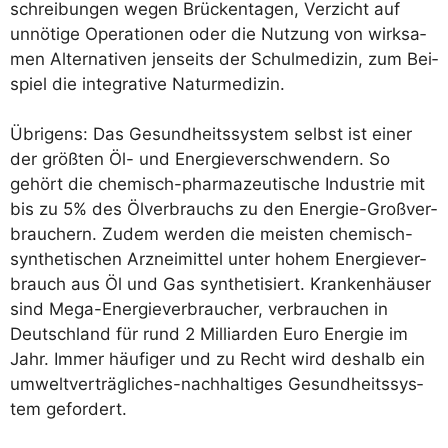
schrei­bun­gen wegen Brü­cken­ta­gen, Ver­zicht auf
unnö­ti­ge Ope­ra­tio­nen oder die Nut­zung von wirk­sa­
men Alter­na­ti­ven jen­seits der Schul­me­di­zin, zum Bei­
spiel die inte­gra­ti­ve Naturmedizin.
Übri­gens: Das Gesund­heits­sys­tem selbst ist einer
der größ­ten Öl- und Ener­gie­ver­schwen­dern. So
gehört die che­misch-phar­ma­zeu­ti­sche Indus­trie mit
bis zu 5% des Ölver­brauchs zu den Ener­gie-Groß­ver­
brau­chern. Zudem wer­den die meis­ten che­misch-
syn­the­ti­schen Arz­nei­mit­tel unter hohem Ener­gie­ver­
brauch aus Öl und Gas syn­the­ti­siert. Kran­ken­häu­ser
sind Mega-Ener­gie­ver­brau­cher, ver­brau­chen in
Deutsch­land für rund 2 Mil­li­ar­den Euro Ener­gie im
Jahr. Immer häu­fi­ger und zu Recht wird des­halb ein
umwelt­ver­träg­li­ches-nach­hal­ti­ges Gesund­heits­sys­
tem gefordert.