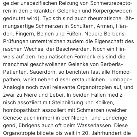
ge der unspe­zi­fi­schen Rei­zung von Schmerz­re­zep­to­
ren in den erkrank­ten Gelen­ken und Kör­per­ge­we­ben
gedeu­tet wird). Typisch sind auch rheu­ma­ti­sche, läh­
mungs­ar­ti­ge Schmer­zen in Schul­tern, Armen, Hän­
den, Fin­gern, Bei­nen und Füßen. Neue­re Ber­be­ris-
Prü­fun­gen unter­strei­chen zudem die Eigen­schaft des
raschen Wech­sel der Beschwer­den. Noch ein Hin­
weis auf den rheu­ma­ti­schen For­men­kreis sind die
manch­mal geschwol­le­nen Gelen­ke von Ber­be­ris-
Pati­en­ten. Sau­er­dorn, so berich­ten fast alle Homöo­
pa­then, weist neben die­ser erstaun­li­chen Lum­ba­go-
Ana­lo­gie noch zwei rele­van­te Orga­notro­pi­en auf, und
zwar zu Nie­re und Leber. In bei­den Fäl­len medi­zi­
nisch asso­zi­iert mit Stein­bil­dung und Koli­ken,
homöo­pa­thisch asso­zi­iert mit Schmer­zen (wel­cher
Gene­se auch immer) in der Nie­ren- und Len­den­ge­
gend, übri­gens auch oft beim Was­ser­las­sen. Die­se
Orga­notro­pie bil­de­te bis weit in 20. Jahr­hun­dert die