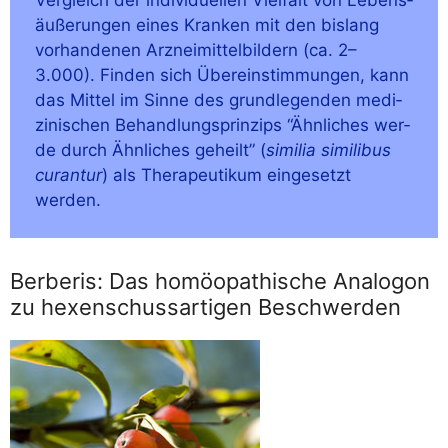
äu­ße­run­gen eines Kran­ken mit den bis­lang
vor­han­de­nen Arz­nei­mit­tel­bil­dern (ca. 2–
3.000). Fin­den sich Über­ein­stim­mun­gen, kann
das Mit­tel im Sin­ne des grund­le­gen­den medi­
zi­ni­schen Behand­lungs­prin­zips “Ähn­li­ches wer­
de durch Ähn­li­ches geheilt” (
simi­lia simi­li­bus
curan­tur
) als The­ra­peu­ti­kum ein­ge­setzt
werden.
Berberis: Das homöopathische Analogon
zu hexenschussartigen Beschwerden