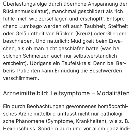
Über­las­tungs­fol­ge durch über­ho­he Anspan­nung der
Rücken­mus­ku­la­tur), manch­mal geschil­dert als “ich
füh­le mich wie zer­schla­gen und erschöpft”. Ent­spre­
chend Lum­ba­go wer­den oft auch Taub­heit, Steif­heit
oder Gelähmt­heit von Rücken (Kreuz) oder Glie­dern
beschrie­ben. Und natür­lich: Müdig­keit beim Erwa­
chen, als ob man nicht geschla­fen hät­te (was bei
sol­chen Schmer­zen auch nur selbst­ver­ständ­lich
erscheint). Übri­gens ein Teu­fels­kreis: Denn bei Ber­
be­ris-Pati­en­ten kann Ermü­dung die Beschwer­den
verschlimmern.
Arzneimittelbild: Leitsymptome – Modalitäten
Ein durch Beob­ach­tun­gen gewon­ne­nes homöo­pa­thi­
sches Arz­nei­mit­tel­bild umfasst nicht nur patho­lo­gi­
sche Phä­no­me­ne (Sym­pto­me, Krank­hei­ten), wie z. B.
Hexen­schuss. Son­dern auch und vor allem ganz indi­