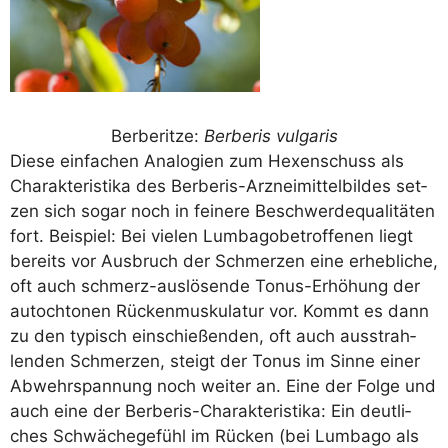
Ber­be­rit­ze:
Ber­be­ris vulgaris
Die­se ein­fa­chen Ana­lo­gien zum Hexen­schuss als
Cha­rak­te­ris­ti­ka des Ber­be­ris-Arz­nei­mit­tel­bil­des set­
zen sich sogar noch in fei­ne­re Beschwer­de­qua­li­tä­ten
fort. Bei­spiel: Bei vie­len Lum­ba­go­be­trof­fe­nen liegt
bereits vor Aus­bruch der Schmer­zen eine erheb­li­che,
oft auch schmerz-aus­lö­sen­de Tonus-Erhö­hung der
auto­ch­to­nen Rücken­mus­ku­la­tur vor. Kommt es dann
zu den typisch ein­schie­ßen­den, oft auch aus­strah­
len­den Schmer­zen, steigt der Tonus im Sin­ne einer
Abwehr­span­nung noch wei­ter an. Eine der Fol­ge und
auch eine der Ber­be­ris-Cha­rak­te­ris­ti­ka: Ein deut­li­
ches Schwä­che­ge­fühl im Rücken (bei Lum­ba­go als