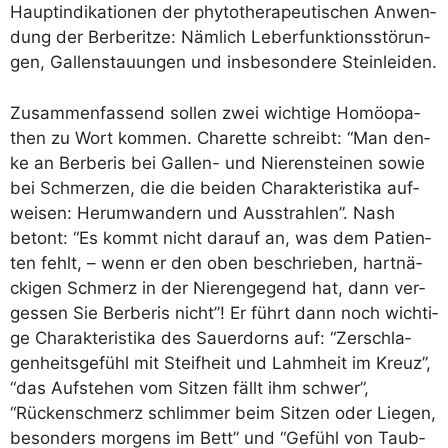
Haupt­in­di­ka­tio­nen der phy­to­the­ra­peu­ti­schen Anwen­
dung der Ber­be­rit­ze: Näm­lich Leber­funk­ti­ons­stö­run­
gen, Gal­len­stau­un­gen und ins­be­son­de­re Steinleiden.
Zusam­men­fas­send sol­len zwei wich­ti­ge Homöo­pa­
then zu Wort kom­men. Cha­ret­te schreibt: “Man den­
ke an Ber­be­ris bei Gal­len- und Nie­ren­stei­nen sowie
bei Schmer­zen, die die bei­den Cha­rak­te­ris­ti­ka auf­
wei­sen: Her­um­wan­dern und Aus­strah­len”. Nash
betont: “Es kommt nicht dar­auf an, was dem Pati­en­
ten fehlt, – wenn er den oben beschrie­ben, hart­nä­
cki­gen Schmerz in der Nie­ren­ge­gend hat, dann ver­
ges­sen Sie Ber­be­ris nicht”! Er führt dann noch wich­ti­
ge Cha­rak­te­ris­ti­ka des Sau­er­dorns auf: “Zer­schla­
gen­heits­ge­fühl mit Steif­heit und Lahm­heit im Kreuz”,
“das Auf­ste­hen vom Sit­zen fällt ihm schwer”,
“Rücken­schmerz schlim­mer beim Sit­zen oder Lie­gen,
beson­ders mor­gens im Bett” und “Gefühl von Taub­