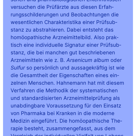
ver­su­chen die Prüf­ärz­te aus die­sen Erfah­
rungs­schil­de­run­gen und Beob­ach­tun­gen die
wesent­li­chen Cha­rak­te­ris­ti­ka einer Prüf­sub­
stanz zu abs­tra­hie­ren. Dabei ent­steht das
homöo­pa­thi­sche Arz­nei­mit­tel­bild. Also prak­
tisch eine indi­vi­du­el­le Signa­tur einer Prüf­sub­
stanz, die bei man­chen gut beschrie­be­nen
Arz­nei­mit­teln wie z. B.
Arse­ni­cum album
oder
Sul­fur
so per­sön­lich und aus­sa­ge­kräf­tig ist wie
die Gesamt­heit der Eigen­schaf­ten eines ein­
zel­nen Men­schen. Hah­ne­mann hat mit die­sem
Ver­fah­ren die Metho­dik der sys­te­ma­ti­schen
und stan­dar­di­sier­ten Arz­nei­mit­tel­prü­fung als
unab­ding­ba­re Vor­aus­set­zung für den Ein­satz
von Phar­ma­ka bei Kran­ken in die moder­ne
Medi­zin ein­ge­führt. Die homöo­pa­thi­sche The­
ra­pie besteht, zusam­men­ge­fasst, aus dem
Ver­gleich der indi­vi­du­el­len Viel­falt von Lebens­