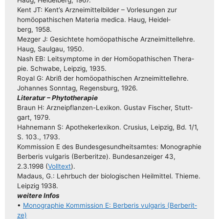
Kent JT: Kent’s Arz­nei­mit­tel­bil­der – Vor­le­sun­gen zur
homöo­pa­thi­schen Mate­ria medi­ca. Haug, Hei­del­
berg, 1958.
Mez­ger J: Gesich­te­te homöo­pa­thi­sche Arz­nei­mit­tel­leh­re.
Haug, Saul­gau, 1950.
Nash EB: Leit­sym­pto­me in der Homöo­pa­thi­schen The­ra­
pie. Schwa­be, Leip­zig, 1935.
Roy­al G: Abriß der homöo­pa­thi­schen Arz­nei­mit­tel­leh­re.
Johan­nes Sonn­tag, Regens­burg, 1926.
Lite­ra­tur – Phytotherapie
Braun H: Arz­n­ei­pflan­­zen-Lexi­­kon. Gus­tav Fischer, Stutt­
gart, 1979.
Hah­ne­mann S: Apo­the­ker­le­xi­kon. Cru­si­us, Leip­zig, Bd. 1/​​1,
S. 103., 1793.
Kom­mis­si­on E des Bun­des­ge­sund­heits­am­tes: Mono­gra­phie
Ber­be­ris vul­ga­ris (Ber­be­rit­ze). Bun­des­an­zei­ger 43,
2.3.1998 (
Voll­text
).
Mad­aus, G.: Lehr­buch der bio­lo­gi­schen Heil­mit­tel. Thie­me.
Leip­zig 1938.
wei­te­re Infos
•
Mono­gra­phie Kom­mis­si­on E: Ber­be­ris vul­ga­ris (Ber­be­rit­
ze)