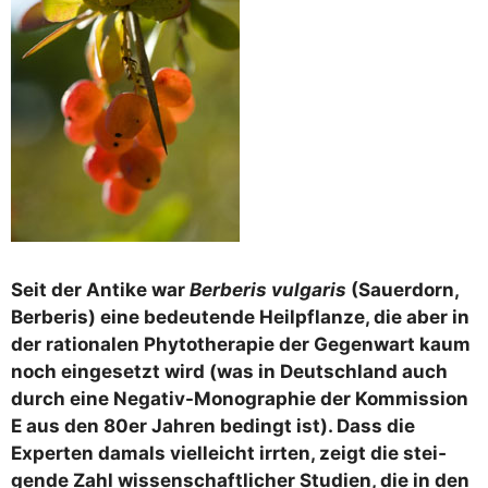
Seit der Anti­ke war
Ber­be­ris vul­ga­ris
(Sau­er­dorn,
Ber­be­ris) eine bedeu­ten­de Heil­pflan­ze, die aber in
der ratio­na­len Phy­to­the­ra­pie der Gegen­wart kaum
noch ein­ge­setzt wird (was in Deutsch­land auch
durch eine Nega­tiv-Mono­gra­phie der Kom­mis­si­on
E aus den 80er Jah­ren bedingt ist). Dass die
Exper­ten damals viel­leicht irr­ten, zeigt die stei­
gen­de Zahl wis­sen­schaft­li­cher Stu­di­en, die in den