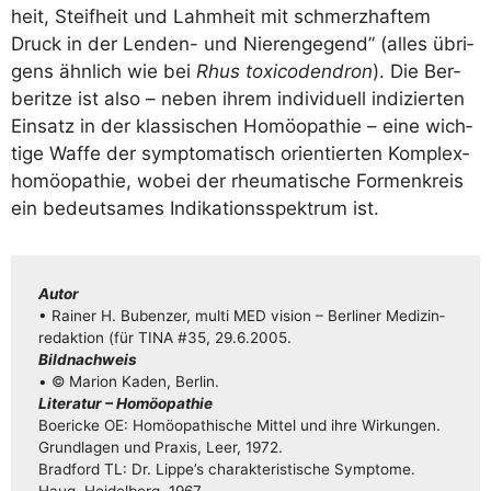
heit, Steif­heit und Lahm­heit mit schmerz­haf­tem
Druck in der Len­den- und Nie­ren­ge­gend” (alles übri­
gens ähn­lich wie bei
Rhus toxi­coden­dron
). Die Ber­
be­rit­ze ist also – neben ihrem indi­vi­du­ell indi­zier­ten
Ein­satz in der klas­si­schen Homöo­pa­thie – eine wich­
ti­ge Waf­fe der sym­pto­ma­tisch ori­en­tier­ten Kom­plex­
ho­möo­pa­thie, wobei der rheu­ma­ti­sche For­men­kreis
ein bedeut­sa­mes Indi­ka­ti­ons­spek­trum ist.
Autor
• Rai­ner H. Buben­zer, mul­ti MED visi­on – Ber­li­ner Medi­zin­
re­dak­ti­on (für TINA #35, 29.6.2005.
Bild­nach­weis
• © Mari­on Kaden, Berlin.
Lite­ra­tur – Homöopathie
Boe­ri­cke OE: Homöo­pa­thi­sche Mit­tel und ihre Wir­kun­gen.
Grund­la­gen und Pra­xis, Leer, 1972.
Brad­ford TL: Dr. Lippe’s cha­rak­te­ris­ti­sche Sym­pto­me.
Haug, Hei­del­berg, 1967.