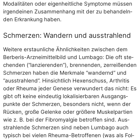
Moda­li­tä­ten oder eigen­heit­li­che Sym­pto­me müs­sen
irgend­ei­nen Zusam­men­hang mit der zu behan­deln­
den Erkran­kung haben.
Schmerzen: Wandern und ausstrahlend
Wei­te­re erstaun­li­che Ähn­lich­kei­ten zwi­schen dem
Ber­be­ris-Arz­nei­mit­tel­bild und Lum­ba­go: Die oft ste­
chen­den (“lan­zie­ren­den”), bren­nen­den, zer­rei­ßen­den
Schmer­zen haben die Merk­ma­le “wan­dernd” und
“aus­strah­lend”. Hin­sicht­lich Hexen­schuss, Arthri­tis
oder Rheu­ma jeder Gene­se ver­wun­dert das nicht: Es
gibt oft kei­ne ein­deu­tig loka­li­sier­ba­ren Aus­gangs­
punk­te der Schmer­zen, beson­ders nicht, wenn der
Rücken, gro­ße Gelen­ke oder grö­ße­re Mus­kel­par­tien
wie z. B. bei der Fibro­my­al­gie betrof­fen sind. Aus­
strah­len­de Schmer­zen sind neben Lum­ba­go auch
typisch bei vie­len Rheu­ma-Betrof­fe­nen (was als Fol­