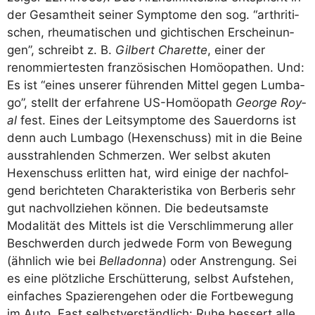
der Gesamt­heit sei­ner Sym­pto­me den sog. “arthri­ti­
schen, rheu­ma­ti­schen und gich­t­i­schen Erschei­nun­
gen”, schreibt z. B.
Gil­bert Cha­ret­te
, einer der
renom­mier­tes­ten fran­zö­si­schen Homöo­pa­then. Und:
Es ist “eines unse­rer füh­ren­den Mit­tel gegen Lum­ba­
go”, stellt der erfah­re­ne US-Homöo­path
Geor­ge Roy­
al
fest. Eines der Leit­sym­pto­me des Sau­er­dorns ist
denn auch Lum­ba­go (Hexen­schuss) mit in die Bei­ne
aus­strah­len­den Schmer­zen. Wer selbst aku­ten
Hexen­schuss erlit­ten hat, wird eini­ge der nach­fol­
gend berich­te­ten Cha­rak­te­ris­ti­ka von Ber­be­ris sehr
gut nach­voll­zie­hen kön­nen. Die bedeut­sams­te
Moda­li­tät des Mit­tels ist die Ver­schlim­me­rung aller
Beschwer­den durch jed­we­de Form von Bewe­gung
(ähn­lich wie bei
Bel­la­don­na
) oder Anstren­gung. Sei
es eine plötz­li­che Erschüt­te­rung, selbst Auf­ste­hen,
ein­fa­ches Spa­zie­ren­ge­hen oder die Fort­be­we­gung
im Auto. Fast selbst­ver­ständ­lich: Ruhe bes­sert alle