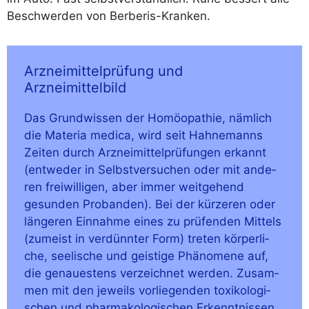
Beschwer­den von Berberis-Kranken.
Arzneimittelprüfung und
Arzneimittelbild
Das Grund­wis­sen der Homöo­pa­thie, näm­lich
die Mate­ria medi­ca, wird seit Hah­ne­manns
Zei­ten durch Arz­nei­mit­tel­prü­fun­gen erkannt
(ent­we­der in Selbst­ver­su­chen oder mit ande­
ren frei­wil­li­gen, aber immer weit­ge­hend
gesun­den Pro­ban­den). Bei der kür­ze­ren oder
län­ge­ren Ein­nah­me eines zu prü­fen­den Mit­tels
(zumeist in ver­dünn­ter Form) tre­ten kör­per­li­
che, see­li­sche und geis­ti­ge Phä­no­me­ne auf,
die genau­es­tens ver­zeich­net wer­den. Zusam­
men mit den jeweils vor­lie­gen­den toxi­ko­lo­gi­
schen und phar­ma­ko­lo­gi­schen Erkennt­nis­sen