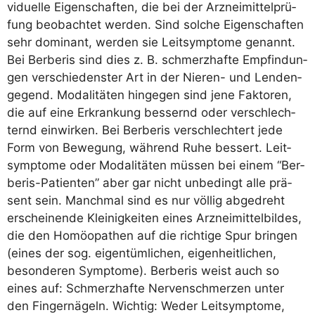
vi­du­el­le Eigen­schaf­ten, die bei der Arz­nei­mit­tel­prü­
fung beob­ach­tet wer­den. Sind sol­che Eigen­schaf­ten
sehr domi­nant, wer­den sie Leit­sym­pto­me genannt.
Bei Ber­be­ris sind dies z. B. schmerz­haf­te Emp­fin­dun­
gen ver­schie­dens­ter Art in der Nie­ren- und Len­den­
ge­gend. Moda­li­tä­ten hin­ge­gen sind jene Fak­to­ren,
die auf eine Erkran­kung bes­sernd oder ver­schlech­
ternd ein­wir­ken. Bei Ber­be­ris ver­schlech­tert jede
Form von Bewe­gung, wäh­rend Ruhe bes­sert. Leit­
sym­pto­me oder Moda­li­tä­ten müs­sen bei einem “Ber­
be­ris-Pati­en­ten” aber gar nicht unbe­dingt alle prä­
sent sein. Manch­mal sind es nur völ­lig abge­dreht
erschei­nen­de Klei­nig­kei­ten eines Arz­nei­mit­tel­bil­des,
die den Homöo­pa­then auf die rich­ti­ge Spur brin­gen
(eines der sog. eigen­tüm­li­chen, eigen­heit­li­chen,
beson­de­ren Sym­pto­me). Ber­be­ris weist auch so
eines auf: Schmerz­haf­te Ner­ven­schmer­zen unter
den Fin­ger­nä­geln. Wich­tig: Weder Leit­sym­pto­me,