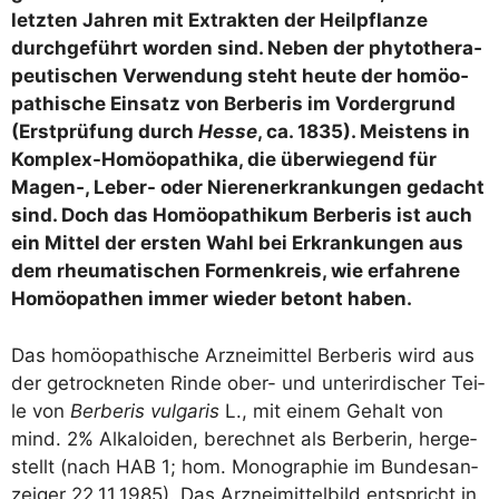
letz­ten Jah­ren mit Extrak­ten der Heil­pflan­ze
durch­ge­führt wor­den sind. Neben der phy­to­the­ra­
peu­ti­schen Ver­wen­dung steht heu­te der homöo­
pa­thi­sche Ein­satz von Ber­be­ris im Vor­der­grund
(Erst­prü­fung durch
Hes­se
, ca. 1835). Meis­tens in
Kom­plex-Homöo­pa­thi­ka, die über­wie­gend für
Magen‑, Leber- oder Nie­ren­er­kran­kun­gen gedacht
sind. Doch das Homöo­pa­thi­kum Ber­be­ris ist auch
ein Mit­tel der ers­ten Wahl bei Erkran­kun­gen aus
dem rheu­ma­ti­schen Formen­kreis, wie erfah­re­ne
Homöo­pa­then immer wie­der betont haben.
Das homöo­pa­thi­sche Arz­nei­mit­tel Ber­be­ris wird aus
der getrock­ne­ten Rin­de ober- und unter­ir­di­scher Tei­
le von
Ber­be­ris vul­ga­ris
L., mit einem Gehalt von
mind. 2% Alka­lo­iden, berech­net als Ber­be­rin, her­ge­
stellt (nach HAB 1; hom. Mono­gra­phie im Bun­des­an­
zei­ger 22.11.1985). Das Arz­nei­mit­tel­bild ent­spricht in