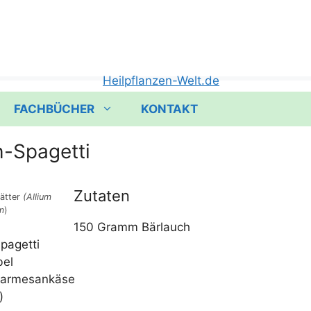
FACHBÜCHER
KONTAKT
h-Spagetti
Zutaten
ät­ter
(Alli­um
m
)
150 Gramm Bärlauch
pagetti
bel
armesankäse
)