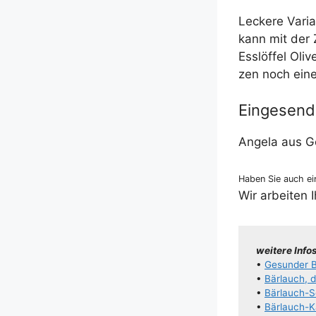
Lecke­re Vari­a
kann mit der Z
Ess­löf­fel Oli
zen noch eine 
Eingesend
Ange­la aus G
Haben Sie auch ein
Wir arbei­ten 
wei­te­re Info
•
Gesun­der 
•
Bär­lauch, 
•
Bär­lauch-
•
Bär­lauch-Kar­