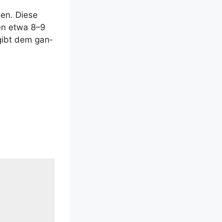
den. Die­se
men etwa 8–9
d gibt dem gan­