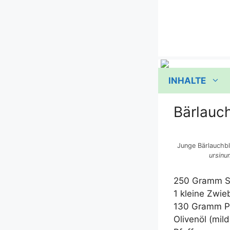
Zum
Inhalt
springen
INHALTE
Bärlauc
Jun­ge Bär­lauch­bl
ursinu
250 Gramm S
1 klei­ne Zwie
130 Gramm P
Oli­ven­öl (mild