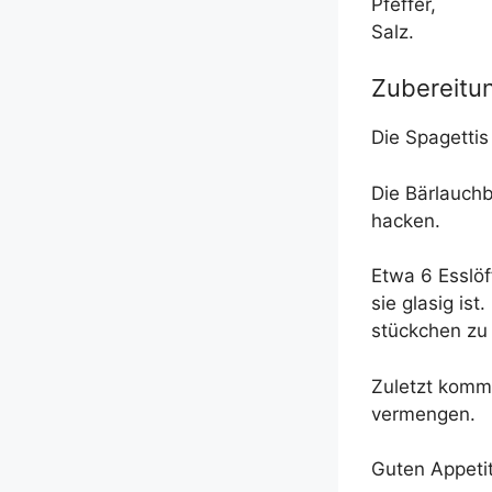
Pfeffer,
Salz.
Zubereitu
Die Spa­get­ti
Die Bär­lauch­
hacken.
Etwa 6 Ess­löf
sie gla­sig is
stück­chen z
Zuletzt kom­me
vermengen.
Guten Appe­tit