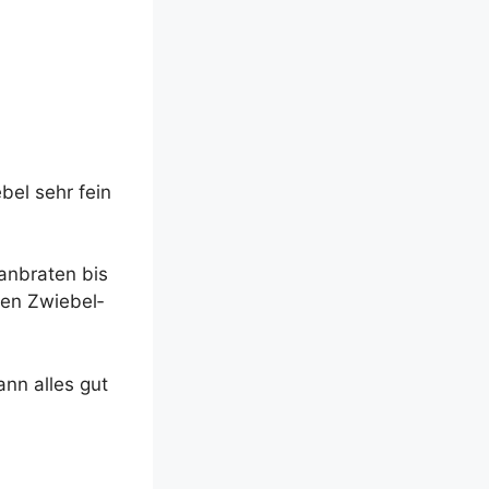
­bel sehr fein
 anbra­ten bis
den Zwie­bel­
dann alles gut