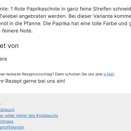
n­te: 1 Rote Papri­ka­scho­te in ganz fei­ne Strei­fen schnei­
wie­bel ange­bra­ten wer­den. Bei die­ser Vari­an­te kom­
­ven­öl in die Pfan­ne. Die Papri­ka hat eine tol­le Far­be un
fei­ne­re Note.
et von
era
en lecke­ren Rezept­vor­schlag? Dann schi­cken Sie uns eine
e‑Mail
.
Ihr Rezept ger­ne bei uns ein!
s
Bärlauch
der wil­de Vet­ter des Knoblauchs
Schnaps
tof­­fel­­gra­­tin