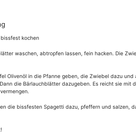
ng
s biss­fest kochen
blät­ter waschen, abtrop­fen las­sen, fein hacken. Die Zwie
­fel Oli­ven­öl in die Pfan­ne geben, die Zwie­bel dazu und
t. Dann die Bär­lauch­blät­ter dazu­ge­ben. Es reicht sie mit 
u vermengen.
n die biss­fes­ten Spa­get­ti dazu, pfef­fern und sal­zen, 
!