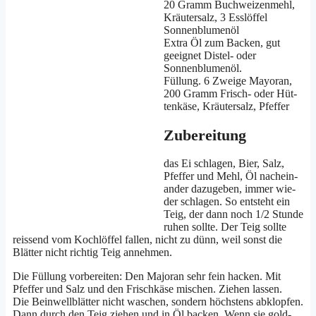
20 Gramm Buch­wei­zen­mehl,
Kräu­ter­salz, 3 Ess­löf­fel
Sonnenblumenöl
Extra Öl zum Backen, gut
geeig­net Dis­tel- oder
Sonnenblumenöl.
Fül­lung. 6 Zwei­ge Mayoran,
200 Gramm Frisch- oder Hüt­
ten­kä­se, Kräu­ter­salz, Pfeffer
Zubereitung
das Ei schla­gen, Bier, Salz,
Pfef­fer und Mehl, Öl nach­ein­
an­der dazu­ge­ben, immer wie­
der schla­gen. So ent­steht ein
Teig, der dann noch 1/​2 Stun­de
ruhen soll­te. Der Teig soll­te
reis­send vom Koch­löf­fel fal­len, nicht zu dünn, weil sonst die
Blät­ter nicht rich­tig Teig annehmen.
Die Fül­lung vor­be­rei­ten: Den Majo­ran sehr fein hacken. Mit
Pfef­fer und Salz und den Frisch­kä­se mischen. Zie­hen lassen.
Die Bein­well­blät­ter nicht waschen, son­dern höchs­tens abklop­fen.
Dann durch den Teig zie­hen und in Öl backen. Wenn sie gold­