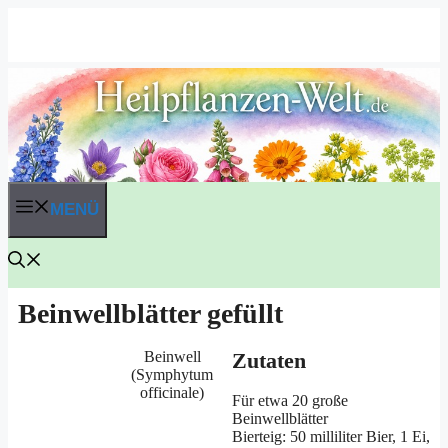
Zum
Inhalt
springen
MENÜ
Beinwellblätter gefüllt
Bein­well
Zutaten
(Sym­phy­tum
officinale)
Für etwa 20 gro­ße
Beinwellblätter
Bier­teig: 50 mil­li­li­ter Bier, 1 Ei,