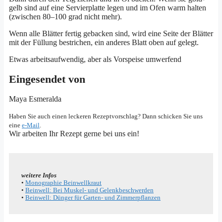
gelb sind auf eine Ser­vier­plat­te legen und im Ofen warm hal­ten
(zwi­schen 80–100 grad nicht mehr).
Wenn alle Blät­ter fer­tig geba­cken sind, wird eine Sei­te der Blät­ter
mit der Fül­lung bestri­chen, ein ande­res Blatt oben auf gelegt.
Etwas arbeits­auf­wen­dig, aber als Vor­spei­se umwerfend
Eingesendet von
Maya Esme­ral­da
Haben Sie auch einen lecke­ren Rezept­vor­schlag? Dann schi­cken Sie uns
eine
e‑Mail
.
Wir arbei­ten Ihr Rezept ger­ne bei uns ein!
wei­te­re Infos
•
Mono­gra­phie Beinwellkraut
•
Bein­well: Bei Mus­kel- und Gelenkbeschwerden
•
Bein­well: Dün­ger für Gar­­ten- und Zimmerpflanzen