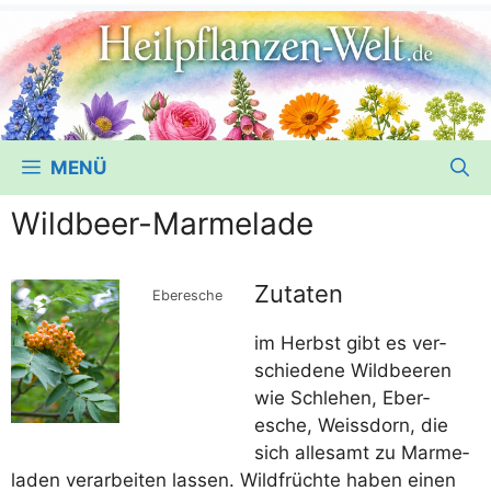
MENÜ
Wildbeer-Marmelade
Zutaten
Eber­esche
im Herbst gibt es ver­
schie­de­ne Wild­bee­ren
wie Schle­hen, Eber­
esche, Weiss­dorn, die
sich alle­samt zu Mar­me­
la­den ver­ar­bei­ten las­sen. Wild­früch­te haben einen