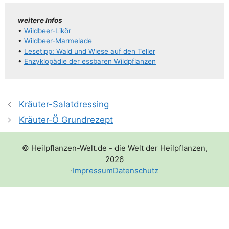
wei­te­re Infos
•
Wil­d­­beer-Likör
•
Wil­d­­beer-Mar­­me­la­­de
•
Lese­tipp: Wald und Wie­se auf den Teller
•
Enzy­klo­pä­die der ess­ba­ren Wildpflanzen
Kräuter-Salatdressing
Kräuter‑Ö Grundrezept
© Heilpflanzen-Welt.de - die Welt der Heilpflanzen,
2026
·
Impressum
Datenschutz