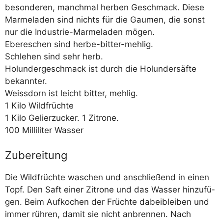
beson­de­ren, manch­mal her­ben Geschmack. Die­se
Mar­me­la­den sind nichts für die Gau­men, die sonst
nur die Indus­trie-Mar­me­la­den mögen.
Eber­eschen sind herbe-bitter-mehlig.
Schle­hen sind sehr herb.
Holun­der­ge­schmack ist durch die Holun­der­säf­te
bekannter.
Weiss­dorn ist leicht bit­ter, mehlig.
1 Kilo Wildfrüchte
1 Kilo Gelier­zu­cker. 1 Zitrone.
100 Mil­li­li­ter Wasser
Zubereitung
Die Wild­früch­te waschen und anschlie­ßend in einen
Topf. Den Saft einer Zitro­ne und das Was­ser hin­zu­fü­
gen. Beim Auf­ko­chen der Früch­te dabei­blei­ben und
immer rüh­ren, damit sie nicht anbren­nen. Nach