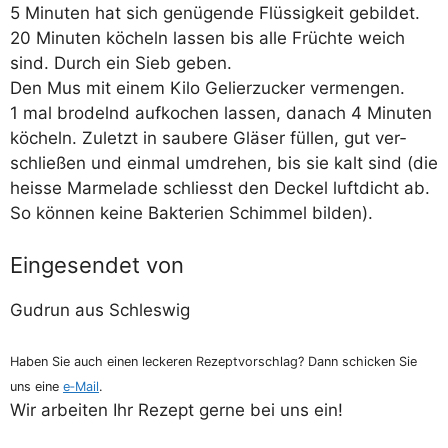
5 Minu­ten hat sich genü­gen­de Flüs­sig­keit gebil­det.
20 Minu­ten köcheln las­sen bis alle Früch­te weich
sind. Durch ein Sieb geben.
Den Mus mit einem Kilo Gelier­zu­cker ver­men­gen.
1 mal bro­delnd auf­ko­chen las­sen, danach 4 Minu­ten
köcheln. Zuletzt in sau­be­re Glä­ser fül­len, gut ver­
schlie­ßen und ein­mal umdre­hen, bis sie kalt sind (die
heis­se Mar­me­la­de schliesst den Deckel luft­dicht ab.
So kön­nen kei­ne Bak­te­ri­en Schim­mel bilden).
Eingesendet von
Gud­run aus Schleswig
Haben Sie auch einen lecke­ren Rezept­vor­schlag? Dann schi­cken Sie
uns eine
e‑Mail
.
Wir arbei­ten Ihr Rezept ger­ne bei uns ein!