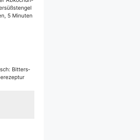
er Abko­chun­
r­süßsten­gel
hen, 5 Minu­ten
isch: Bit­ters­
eerezeptur