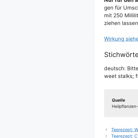
Nur für den ä
gen für Umsch
mit 250 Mil­li­
zie­hen las­se
Wir­kung sie­
Stichwörte
deutsch: Bit­ter
weet stalks; 
Quel­le
Heil­pflan­­ze
Teerezept: 
Teerezept: C