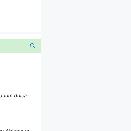
a­n­um dul­ca­