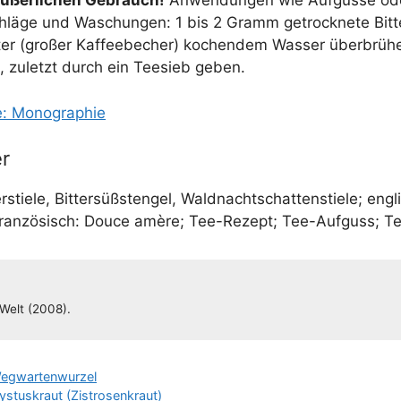
ußer­li­chen Gebrauch!
Anwen­dun­gen wie Auf­güs­se od
lä­ge und Waschun­gen: 1 bis 2 Gramm getrock­ne­te Bit­te
li­ter (gro­ßer Kaf­fee­be­cher) kochen­dem Was­ser über­brü­
n, zuletzt durch ein Tee­sieb geben.
he: Monographie
r
­stie­le, Bit­ter­süßsten­gel, Wald­nacht­schat­ten­stie­le; eng­l
fran­zö­sisch: Douce amè­re; Tee-Rezept; Tee-Auf­guss; T
n-Welt (2008).
Wegwartenwurzel
ystuskraut (Zistrosenkraut)