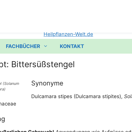
FACHBÜCHER
KONTAKT
t: Bittersüßstengel
Synonyme
el (Sola­n­um
ra)
Dul­ca­ma­ra stipes (Dul­ca­ma­ra sti­pi­tes),
Sol
anaceae
ng