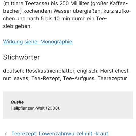
(mitt­le­re Tee­tas­se) bis 250 Mil­li­li­ter (gro­ßer Kaf­fee­
be­cher) kochen­dem Was­ser über­gie­ßen, kurz auf­ko­
chen und nach 5 bis 10 min durch ein Tee­
sieb geben.
Wir­kung sie­he: Monographie
Stichwörter
deutsch: Ross­kast­ni­en­blät­ter, eng­lisch: Horst chest­
nut lea­ves; Tee-Rezept, Tee-Auf­guss, Teerezeptur
Quel­le
Heil­pflan­­zen-Welt (2008).
Teerezept: Löwenzahnwurzel mit ‑kraut