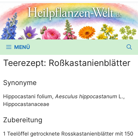
MENÜ
Teerezept: Roßkastanienblätter
Synonyme
Hip­po­casta­ni foli­um,
Aes­cu­lus hip­po­casta­num
L.,
Hippocastanaceae
Zubereitung
1 Tee­löf­fel getrock­ne­te Ross­kas­ta­ni­en­blät­ter mit 150