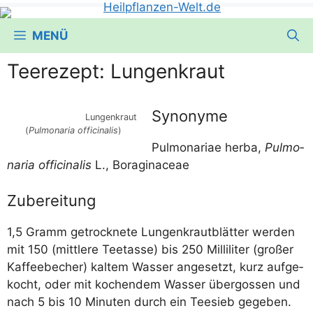
MENÜ
Teerezept: Lungenkraut
Synonyme
Lun­gen­kraut
(
Pul­mo­na­ria offi­ci­na­lis
)
Pul­mo­na­riae her­ba,
Pul­mo­
na­ria offi­ci­na­lis
L., Boraginaceae
Zubereitung
1,5 Gramm getrock­ne­te Lun­gen­kraut­blät­ter wer­den
mit 150 (mitt­le­re Tee­tas­se) bis 250 Mil­li­li­ter (gro­ßer
Kaf­fee­be­cher) kal­tem Was­ser ange­setzt, kurz auf­ge­
kocht, oder mit kochen­dem Was­ser über­gos­sen und
nach 5 bis 10 Minu­ten durch ein Tee­sieb gegeben.