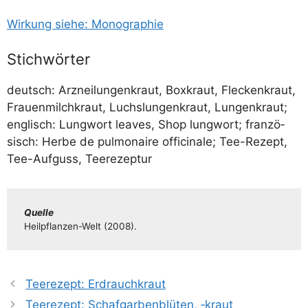
Wir­kung sie­he: Monographie
Stichwörter
deutsch: Arz­nei­lun­gen­kraut, Box­kraut, Fle­cken­kraut,
Frau­en­milch­kraut, Luchs­lun­gen­kraut, Lun­gen­kraut;
eng­lisch: Lung­wort lea­ves, Shop lung­wort; fran­zö­
sisch: Her­be de pul­mon­aire offi­ci­na­le; Tee-Rezept,
Tee-Auf­guss, Teerezeptur
Quel­le
Heil­pflan­­zen-Welt (2008).
Teerezept: Erdrauchkraut
Teerezept: Schafgarbenblüten, ‑kraut