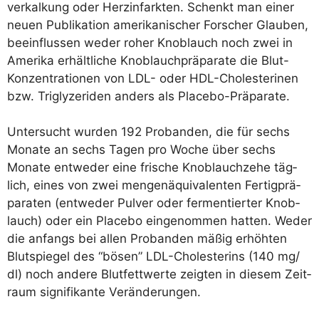
ver­kal­kung oder Herz­in­fark­ten. Schenkt man einer
neu­en Publi­ka­ti­on ame­ri­ka­ni­scher For­scher Glau­ben,
beein­flus­sen weder roher Knob­lauch noch zwei in
Ame­ri­ka erhält­li­che Knob­lauch­prä­pa­ra­te die Blut-
Kon­zen­tra­tio­nen von LDL- oder HDL-Cho­le­ste­ri­nen
bzw. Tri­gly­ze­riden anders als Placebo-Präparate.
Unter­sucht wur­den 192 Pro­ban­den, die für sechs
Mona­te an sechs Tagen pro Woche über sechs
Mona­te ent­we­der eine fri­sche Knob­lauch­ze­he täg­
lich, eines von zwei men­gen­äqui­va­len­ten Fer­tig­prä­
pa­ra­ten (ent­we­der Pul­ver oder fer­men­tier­ter Knob­
lauch) oder ein Pla­ce­bo ein­ge­nom­men hat­ten. Weder
die anfangs bei allen Pro­ban­den mäßig erhöh­ten
Blut­spie­gel des “bösen” LDL-Cho­le­ste­rins (140 mg/​
dl) noch ande­re Blut­fett­wer­te zeig­ten in die­sem Zeit­
raum signi­fi­kan­te Veränderungen.