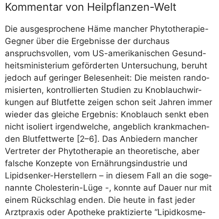
Kommentar von Heilpflanzen-Welt
Die aus­ge­spro­che­ne Häme man­cher Phy­to­the­ra­pie-
Geg­ner über die Ergeb­nis­se der durch­aus
anspruchs­vol­len, vom US-ame­ri­ka­ni­schen Gesund­
heits­mi­nis­te­ri­um geför­der­ten Unter­su­chung, beruht
jedoch auf gerin­ger Bele­sen­heit: Die meis­ten ran­do­
mi­sier­ten, kon­trol­lier­ten Stu­di­en zu Knob­lauch­wir­
kun­gen auf Blut­fet­te zei­gen schon seit Jah­ren immer
wie­der das glei­che Ergeb­nis: Knob­lauch senkt eben
nicht iso­liert irgend­wel­che, angeb­lich krank­ma­chen­
den Blut­fett­wer­te [2–6]. Das Anbie­dern man­cher
Ver­tre­ter der Phy­to­the­ra­pie an theo­re­ti­sche, aber
fal­sche Kon­zep­te von Ernäh­rungs­in­dus­trie und
Lipidsen­ker-Her­stel­lern – in die­sem Fall an die soge­
nann­te Cho­le­ste­rin-Lüge -, konn­te auf Dau­er nur mit
einem Rück­schlag enden. Die heu­te in fast jeder
Arzt­pra­xis oder Apo­the­ke prak­ti­zier­te “Lipidkos­me­