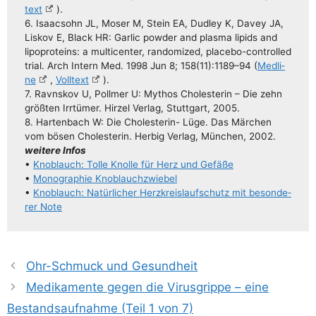
text
).
6. Isaac­sohn JL, Moser M, Stein EA, Dud­ley K, Davey JA,
Lis­kov E, Black HR: Gar­lic pow­der and plas­ma lipids and
lipo­pro­te­ins: a mul­ti­cen­ter, ran­do­mi­zed, pla­ce­­bo-con­­trol­­led
tri­al. Arch Intern Med. 1998 Jun 8; 158(11):1189–94 (
Med­li­
ne
,
Voll­text
).
7. Ravns­kov U, Poll­mer U: Mythos Cho­le­ste­rin – Die zehn
größ­ten Irr­tü­mer. Hir­zel Ver­lag, Stutt­gart, 2005.
8. Har­ten­bach W: Die Cho­­le­s­te­rin- Lüge. Das Mär­chen
vom bösen Cho­le­ste­rin. Herbig Ver­lag, Mün­chen, 2002.
wei­te­re Infos
•
Knob­lauch: Tol­le Knol­le für Herz und Gefäße
•
Mono­gra­phie Knoblauchzwiebel
•
Knob­lauch: Natür­li­cher Herz­kreis­lauf­schutz mit beson­de­
rer Note
Ohr-Schmuck und Gesundheit
Medikamente gegen die Virusgrippe – eine
Bestandsaufnahme (Teil 1 von 7)