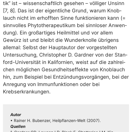
tik” ist – wis­sen­schaft­lich gese­hen – völ­li­ger Unsinn
[7, 8]. Das ist der eigent­li­che Grund, war­um Knob­
lauch nicht im erhoff­ten Sin­ne funk­tio­nie­ren kann (=
sinn­vol­les Phy­to­the­ra­peu­ti­kum bei sinn­lo­ser Anwen­
dung). Ein groß­ar­ti­ges Heil­mit­tel und vor allem
Gewürz ist und bleibt die Wun­der­knol­le übri­gens
alle­mal: Selbst der Haupt­au­tor der vor­ge­stell­ten
Unter­su­chung, Chris­to­pher D. Gard­ner von der Stan­
ford-Uni­ver­si­tät in Kali­for­ni­en, weist auf die zahl­rei­
chen mög­li­chen Gesund­heits­ef­fek­te von Knob­lauch
hin, zum Bei­spiel bei Ent­zün­dungs­vor­gän­gen, bei der
Anre­gung von Immun­funk­tio­nen oder bei
Krebserkrankungen.
Autor
• Rai­ner H. Buben­zer, Heil­pflan­­zen-Welt (2007).
Quel­len