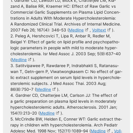
1. Gard­ner CD, Law­son LD, Block E, Chat­ter­jee LM, Kia­
zand A, Bali­se RR, Krae­mer HC: Effect of Raw Gar­lic vs
Com­mer­cial Gar­lic Sup­ple­ments on Plas­ma Lipid Con­cen­
tra­ti­ons in Adults With Mode­ra­te Hyper­cho­le­ste­ro­le­mia:
A Ran­do­mi­zed Cli­ni­cal Tri­al. Archi­ves of Inter­nal Medi­ci­ne.
2007 Feb 26; 167(4): 346–53 (
Med­li­ne
,
Voll­text
).
2. Peleg A, Hersh­co­vici T, Lipa R, Anbar R, Red­ler M,
Beigel Y: Effect of gar­lic on lipid pro­fi­le and psy­cho­pa­tho­
lo­gic para­me­ters in peo­p­le with mild to mode­ra­te hyper­
cho­le­ste­ro­le­mia. Isr Med Assoc J. 2003 Sep; 5(9):637–40
(
Med­li­ne
).
3. Satit­vi­pa­wee P, Raw­daree P, Indrab­hak­ti S, Rata­na­su­
wan T, Getn-gern P, Viwat­wong­ka­sem C: No effect of gar­
lic extra­ct sup­ple­ment on serum lipid levels in hyper­cho­le­
ste­ro­le­mic sub­jects. J Med Assoc Thai. 2003 Aug;
86(8):750–7 (
Med­li­ne
).
4. Gard­ner CD, Chat­ter­jee LM, Carlson JJ: The effect of
a gar­lic pre­pa­ra­ti­on on plas­ma lipid levels in modera­te­ly
hyper­cho­le­ste­ro­le­mic adults. Atheros­cle­ro­sis. 2001 Jan;
154(1):213–20 (
Med­li­ne
).
5. McCrind­le BW, Hel­den E, Con­ner WT: Gar­lic extra­ct the­
ra­py in child­ren with hyper­cho­le­ste­ro­le­mia. Arch Pediatr
Ado­lesc Med. 1998 Nov; 152(11):1089–94 (
Med­li­ne
,
Voll­