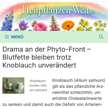
MENÜ
Drama an der Phyto-Front –
Blutfette bleiben trotz
Knoblauch unverändert
Knob­lauch (
Alli­um sati­vum
)
Knob­lauch­
knol­len (
Alli­
gilt als das pflanz­li­che Arz­
um sati­vum
)
nei­mit­tel schlecht­hin, um
erhöh­te Cho­le­ste­rin­wer­te
zu sen­ken und damit auch die Gefahr von Arte­ri­en­