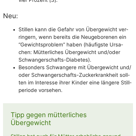
vier Pro­zent [3].
Neu:
Stil­len kann die Gefahr von Über­ge­wicht ver­
rin­gern, wenn bereits die Neu­ge­bo­re­nen ein
“Gewichts­pro­blem” haben (häu­figs­te Ursa­
chen: Müt­ter­li­ches Über­ge­wicht und/​oder
Schwangerschafts-Diabetes).
Beson­ders Schwan­ge­re mit Über­ge­wicht und/​
oder Schwan­ger­schafts-Zucker­krank­heit soll­
ten im Inter­es­se ihrer Kin­der eine län­ge­re Still­
pe­ri­ode vorsehen.
Tipp gegen mütterliches
Übergewicht