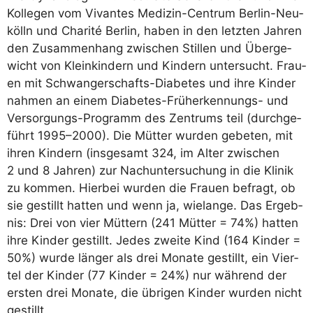
Kol­le­gen vom Vivan­tes Medi­zin-Cen­trum Ber­lin-Neu­
kölln und Cha­ri­té Ber­lin, haben in den letz­ten Jah­ren
den Zusam­men­hang zwi­schen Stil­len und Über­ge­
wicht von Klein­kin­dern und Kin­dern unter­sucht. Frau­
en mit Schwan­ger­schafts-Dia­be­tes und ihre Kin­der
nah­men an einem Dia­be­tes-Früh­erken­nungs- und
Ver­sor­gungs-Pro­gramm des Zen­trums teil (durch­ge­
führt 1995–2000). Die Müt­ter wur­den gebe­ten, mit
ihren Kin­dern (ins­ge­samt 324, im Alter zwi­schen
2 und 8 Jah­ren) zur Nach­un­ter­su­chung in die Kli­nik
zu kom­men. Hier­bei wur­den die Frau­en befragt, ob
sie gestillt hat­ten und wenn ja, wie­lan­ge. Das Ergeb­
nis: Drei von vier Müt­tern (241 Müt­ter = 74%) hat­ten
ihre Kin­der gestillt. Jedes zwei­te Kind (164 Kin­der =
50%) wur­de län­ger als drei Mona­te gestillt, ein Vier­
tel der Kin­der (77 Kin­der = 24%) nur wäh­rend der
ers­ten drei Mona­te, die übri­gen Kin­der wur­den nicht
gestillt.