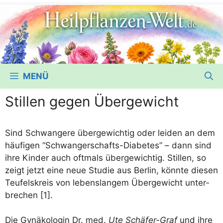
MENÜ
Stillen gegen Übergewicht
Sind Schwan­ge­re über­ge­wich­tig oder lei­den an dem
häu­fi­gen “Schwan­ger­schafts-Dia­be­tes” – dann sind
ihre Kin­der auch oft­mals über­ge­wich­tig. Stil­len, so
zeigt jetzt eine neue Stu­die aus Ber­lin, könn­te die­sen
Teu­fels­kreis von lebens­lan­gem Über­ge­wicht unter­
bre­chen [1].
Die Gynä­ko­lo­gin Dr. med.
Ute Schä­fer-Graf
und ihre