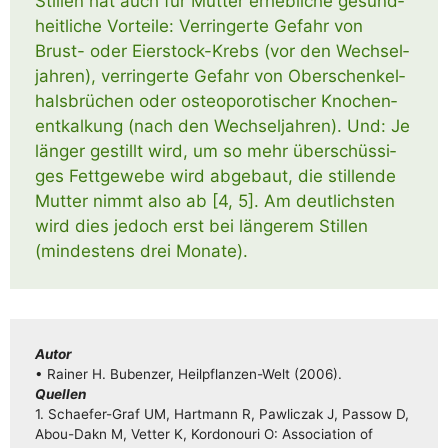
Stil­len hat auch für Müt­ter erheb­li­che gesund­
heit­li­che Vor­tei­le: Ver­rin­ger­te Gefahr von
Brust- oder Eier­­stock-Krebs (vor den Wech­sel­
jah­ren), ver­rin­ger­te Gefahr von Ober­schen­kel­
hals­brü­chen oder osteo­po­ro­ti­scher Kno­chen­
ent­kal­kung (nach den Wech­sel­jah­ren). Und: Je
län­ger gestillt wird, um so mehr über­schüs­si­
ges Fett­ge­we­be wird abge­baut, die stil­len­de
Mut­ter nimmt also ab [4, 5]. Am deut­lichs­ten
wird dies jedoch erst bei län­ge­rem Stil­len
(min­des­tens drei Monate).
Autor
• Rai­ner H. Buben­zer, Heil­pflan­­zen-Welt (2006).
Quel­len
1. Schae­­fer-Graf UM, Hart­mann R, Paw­lic­zak J, Pas­sow D,
Abou-Dakn M, Vet­ter K, Kordo­no­u­ri O: Asso­cia­ti­on of