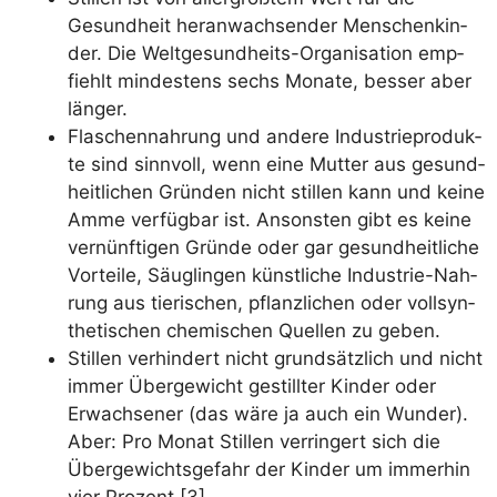
Gesund­heit her­an­wach­sen­der Men­schen­kin­
der. Die Welt­ge­sund­heits-Orga­ni­sa­ti­on emp­
fiehlt min­des­tens sechs Mona­te, bes­ser aber
länger.
Fla­schen­nah­rung und ande­re Indus­trie­pro­duk­
te sind sinn­voll, wenn eine Mut­ter aus gesund­
heit­li­chen Grün­den nicht stil­len kann und kei­ne
Amme ver­füg­bar ist. Ansons­ten gibt es kei­ne
ver­nünf­ti­gen Grün­de oder gar gesund­heit­li­che
Vor­tei­le, Säug­lin­gen künst­li­che Indus­trie-Nah­
rung aus tie­ri­schen, pflanz­li­chen oder voll­syn­
the­ti­schen che­mi­schen Quel­len zu geben.
Stil­len ver­hin­dert nicht grund­sätz­lich und nicht
immer Über­ge­wicht gestill­ter Kin­der oder
Erwach­se­ner (das wäre ja auch ein Wun­der).
Aber: Pro Monat Stil­len ver­rin­gert sich die
Über­ge­wichts­ge­fahr der Kin­der um immer­hin