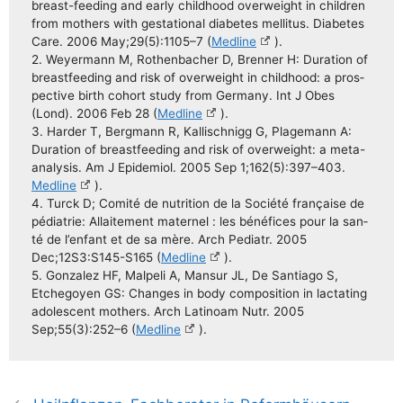
breast-fee­­ding and ear­ly child­hood over­weight in child­ren
from mothers with gesta­tio­nal dia­be­tes mel­li­tus. Dia­be­tes
Care. 2006 May;29(5):1105–7 (
Med­li­ne
).
2. Wey­er­mann M, Rothen­ba­cher D, Bren­ner H: Dura­ti­on of
breast­fee­ding and risk of over­weight in child­hood: a pro­s­
pec­ti­ve birth cohort stu­dy from Ger­ma­ny. Int J Obes
(Lond). 2006 Feb 28 (
Med­li­ne
).
3. Har­der T, Berg­mann R, Kal­lisch­nigg G, Pla­ge­mann A:
Dura­ti­on of breast­fee­ding and risk of over­weight: a meta-
ana­­ly­­sis. Am J Epi­de­mi­ol. 2005 Sep 1;162(5):397–403.
Med­li­ne
).
4. Tur­ck D; Comi­té de nut­ri­ti­on de la Socié­té fran­çai­se de
pédia­trie: Allai­te­ment mate­r­nel : les béné­fices pour la san­
té de l’en­fant et de sa mère. Arch Pediatr. 2005
Dec;12S3:S145-S165 (
Med­li­ne
).
5. Gon­za­lez HF, Mal­pe­li A, Mans­ur JL, De Sant­ia­go S,
Etche­go­y­en GS: Chan­ges in body com­po­si­ti­on in lac­ta­ting
ado­le­s­cent mothers. Arch Lati­noam Nutr. 2005
Sep;55(3):252–6 (
Med­li­ne
).