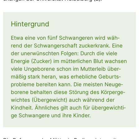
Hintergrund
Etwa eine von fünf Schwan­ge­ren wird wäh­
rend der Schwan­ger­schaft zucker­krank. Eine
der uner­wünsch­ten Fol­gen: Durch die vie­le
Ener­gie (Zucker) im müt­ter­li­chen Blut wach­sen
vie­le Unge­bo­re­ne schon im Mut­ter­leib über­
mä­ßig stark her­an, was erheb­li­che Geburts­
pro­ble­me berei­ten kann. Die meis­ten Neu­ge­
bo­re­ne behal­ten die­se Stö­rung des Kör­per­ge­
wich­tes (Über­ge­wicht) auch wäh­rend der
Kind­heit. Ähn­li­ches gilt auch für über­ge­wich­ti­
ge Schwan­ge­re und ihre Kinder.