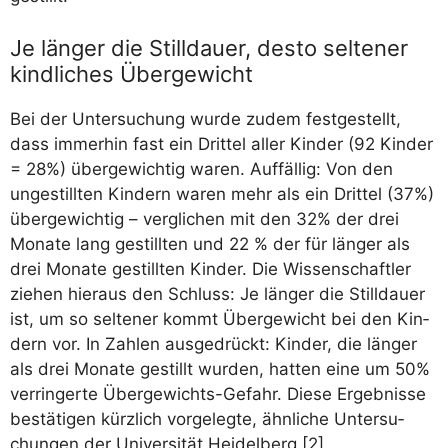
Je länger die Stilldauer, desto seltener
kindliches Übergewicht
Bei der Unter­su­chung wur­de zudem fest­ge­stellt,
dass immer­hin fast ein Drit­tel aller Kin­der (92 Kin­der
= 28%) über­ge­wich­tig waren. Auf­fäl­lig: Von den
unge­still­ten Kin­dern waren mehr als ein Drit­tel (37%)
über­ge­wich­tig – ver­gli­chen mit den 32% der drei
Mona­te lang gestill­ten und 22 % der für län­ger als
drei Mona­te gestill­ten Kin­der. Die Wis­sen­schaft­ler
zie­hen hier­aus den Schluss: Je län­ger die Still­dau­er
ist, um so sel­te­ner kommt Über­ge­wicht bei den Kin­
dern vor. In Zah­len aus­ge­drückt: Kin­der, die län­ger
als drei Mona­te gestillt wur­den, hat­ten eine um 50%
ver­rin­ger­te Über­ge­wichts-Gefahr. Die­se Ergeb­nis­se
bestä­ti­gen kürz­lich vor­ge­leg­te, ähn­li­che Unter­su­
chun­gen der Uni­ver­si­tät Hei­del­berg [2].