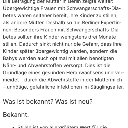
Die Befra­gung der Müt­ter in Ber­lin zeig­te wei­ter:
Über­ge­wich­ti­ge Frau­en mit Schwan­ger­schafts-Dia­
be­tes waren sel­te­ner bereit, ihre Kin­der zu stil­len,
als ande­re Müt­ter. Des­halb so die Ber­li­ner Exper­tin­
nen: Beson­ders Frau­en mit Schwan­ger­schafts-Dia­
be­tes soll­ten ihre Kin­der wenigs­tens drei Mona­te
stil­len. Dadurch sinkt nicht nur die Gefahr, dass ihre
Kin­der spä­ter über­ge­wich­tig wer­den, son­dern die
Babys wer­den auch opti­mal mit allen benö­tig­ten
Nähr- und Abwehr­stof­fen ver­sorgt. Dies ist die
Grund­la­ge eines gesun­den Her­an­wach­sens und ver­
mei­det – durch die Abwehr­stof­fe in der Mut­ter­milch
– unnö­ti­ge, gefähr­li­che Infek­tio­nen im Säuglingsalter.
Was ist bekannt? Was ist neu?
Bekannt:
Stil­len ist von aller­größ­tem Wert für die