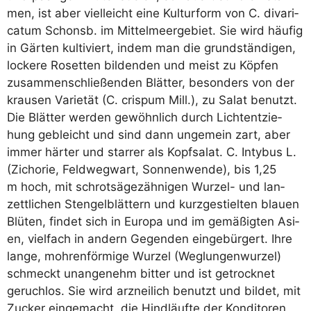
men, ist aber viel­leicht eine Kul­tur­form von C. diva­ri­
ca­tum Schonsb. im Mit­tel­meer­ge­biet. Sie wird häu­fig
in Gär­ten kul­ti­viert, indem man die grund­stän­di­gen,
locke­re Roset­ten bil­den­den und meist zu Köp­fen
zusam­men­schlie­ßen­den Blät­ter, beson­ders von der
krau­sen Varie­tät (C. cris­pum Mill.), zu Salat benutzt.
Die Blät­ter wer­den gewöhn­lich durch Licht­ent­zie­
hung gebleicht und sind dann unge­mein zart, aber
immer här­ter und star­rer als Kopf­sa­lat. C. Inty­bus L.
(Zicho­rie, Feld­weg­wart, Son­nen­wen­de), bis 1,25
m hoch, mit schrot­sä­ge­zäh­ni­gen Wur­zel- und lan­
zett­li­chen Sten­gel­blät­tern und kurz­ge­stiel­ten blau­en
Blü­ten, fin­det sich in Euro­pa und im gemä­ßig­ten Asi­
en, viel­fach in andern Gegen­den ein­ge­bür­gert. Ihre
lan­ge, moh­ren­för­mi­ge Wur­zel (Weg­lun­gen­wur­zel)
schmeckt unan­ge­nehm bit­ter und ist getrock­net
geruch­los. Sie wird arz­nei­lich benutzt und bil­det, mit
Zucker ein­ge­macht, die Hind­läuf­te der Kon­di­to­ren.