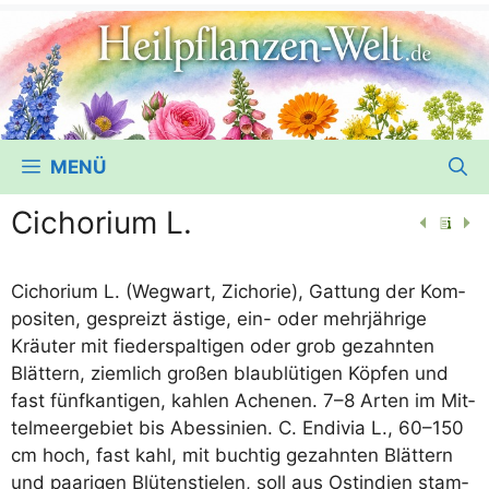
MENÜ
Cichorium L.
Cicho­ri­um L. (Weg­wart, Zicho­rie), Gat­tung der Kom­
po­si­ten, gespreizt ästi­ge, ein- oder mehr­jäh­ri­ge
Kräu­ter mit fie­der­spal­ti­gen oder grob gezahn­ten
Blät­tern, ziem­lich gro­ßen blau­blü­ti­gen Köp­fen und
fast fünf­kan­ti­gen, kah­len Ache­nen. 7–8 Arten im Mit­
tel­meer­ge­biet bis Abes­si­ni­en. C. Endi­via L., 60–150
cm hoch, fast kahl, mit buch­tig gezahn­ten Blät­tern
und paa­ri­gen Blü­ten­stie­len, soll aus Ost­in­di­en stam­