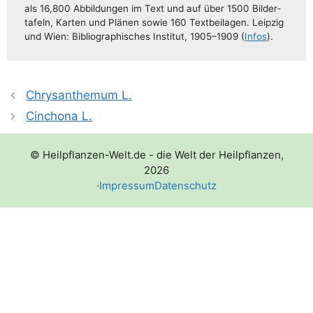
als 16,800 Abbil­dun­gen im Text und auf über 1500 Bil­der­
ta­feln, Kar­ten und Plä­nen sowie 160 Text­bei­la­gen. Leip­zig
und Wien: Biblio­gra­phi­sches Insti­tut, 1905–1909 (
Infos
).
Chrysanthemum L.
Cinchona L.
© Heilpflanzen-Welt.de - die Welt der Heilpflanzen,
2026
·
Impressum
Datenschutz