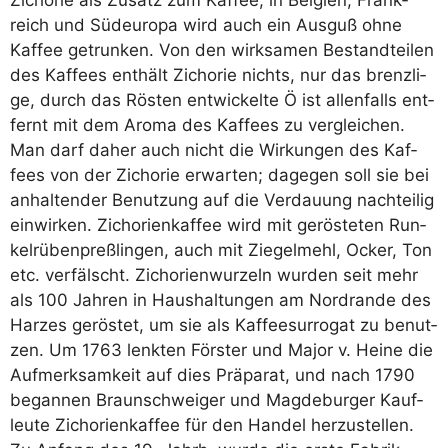
reich und Süd­eu­ro­pa wird auch ein Aus­guß ohne
Kaf­fee getrun­ken. Von den wirk­sa­men Bestand­tei­len
des Kaf­fees ent­hält Zicho­rie nichts, nur das brenz­li­
ge, durch das Rös­ten ent­wi­ckel­te Ö ist allen­falls ent­
fernt mit dem Aro­ma des Kaf­fees zu ver­glei­chen.
Man darf daher auch nicht die Wir­kun­gen des Kaf­
fees von der Zicho­rie erwar­ten; dage­gen soll sie bei
anhal­ten­der Benut­zung auf die Ver­dau­ung nach­tei­lig
ein­wir­ken. Zicho­ri­en­kaf­fee wird mit gerös­te­ten Run­
kel­rü­ben­preß­lin­gen, auch mit Zie­gel­mehl, Ocker, Ton
etc. ver­fälscht. Zicho­ri­en­wur­zeln wur­den seit mehr
als 100 Jah­ren in Haus­hal­tun­gen am Nord­ran­de des
Har­zes gerös­tet, um sie als Kaf­fee­sur­ro­gat zu benut­
zen. Um 1763 lenk­ten Förs­ter und Major v. Hei­ne die
Auf­merk­sam­keit auf dies Prä­pa­rat, und nach 1790
began­nen Braun­schwei­ger und Mag­de­bur­ger Kauf­
leu­te Zicho­ri­en­kaf­fee für den Han­del her­zu­stel­len.