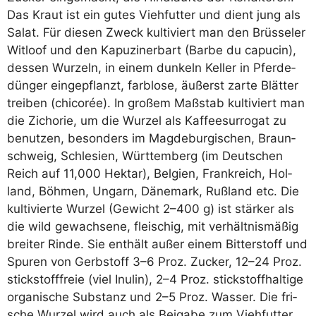
Das Kraut ist ein gutes Vieh­fut­ter und dient jung als
Salat. Für die­sen Zweck kul­ti­viert man den Brüs­se­ler
Wit­loof und den Kapu­zi­ner­bart (Bar­be du capu­cin),
des­sen Wur­zeln, in einem dun­keln Kel­ler in Pfer­de­
dün­ger ein­ge­pflanzt, farb­lo­se, äußerst zar­te Blät­ter
trei­ben (chi­co­rée). In gro­ßem Maß­stab kul­ti­viert man
die Zicho­rie, um die Wur­zel als Kaf­fee­sur­ro­gat zu
benut­zen, beson­ders im Mag­de­bur­gi­schen, Braun­
schweig, Schle­si­en, Würt­tem­berg (im Deut­schen
Reich auf 11,000 Hekt­ar), Bel­gi­en, Frank­reich, Hol­
land, Böh­men, Ungarn, Däne­mark, Ruß­land etc. Die
kul­ti­vier­te Wur­zel (Gewicht 2–400 g) ist stär­ker als
die wild gewach­se­ne, flei­schig, mit ver­hält­nis­mä­ßig
brei­ter Rin­de. Sie ent­hält außer einem Bit­ter­stoff und
Spu­ren von Gerb­stoff 3–6 Proz. Zucker, 12–24 Proz.
stick­stoff­freie (viel Inu­lin), 2–4 Proz. stick­stoff­hal­ti­ge
orga­ni­sche Sub­stanz und 2–5 Proz. Was­ser. Die fri­
sche Wur­zel wird auch als Bei­ga­be zum Vieh­fut­ter