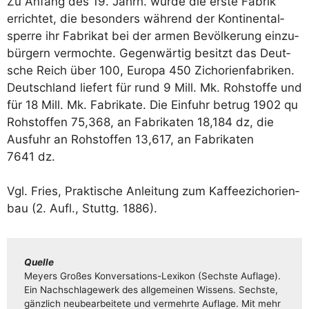
Zu Anfang des 19. Jahrh. wur­de die ers­te Fabrik
errich­tet, die beson­ders wäh­rend der Kon­ti­nen­tal­
sper­re ihr Fabri­kat bei der armen Bevöl­ke­rung ein­zu­
bür­gern ver­moch­te. Gegen­wär­tig besitzt das Deut­
sche Reich über 100, Euro­pa 450 Zicho­ri­en­fa­bri­ken.
Deutsch­land lie­fert für rund 9 Mill. Mk. Roh­stof­fe und
für 18 Mill. Mk. Fabri­ka­te. Die Ein­fuhr betrug 1902 qu
Roh­stof­fen 75,368, an Fabri­ka­ten 18,184 dz, die
Aus­fuhr an Roh­stof­fen 13,617, an Fabri­ka­ten
7641 dz.
Vgl. Fries, Prak­ti­sche Anlei­tung zum Kaf­fee­zi­cho­ri­en­
bau (2. Aufl., Stuttg. 1886).
Quel­le
Mey­ers Gro­ßes Kon­­­ver­­­sa­­ti­ons-Lexi­­kon (Sechs­te Auf­la­ge).
Ein Nach­schla­ge­werk des all­ge­mei­nen Wis­sens. Sechs­te,
gänz­lich neu­be­ar­bei­te­te und ver­mehr­te Auf­la­ge. Mit mehr