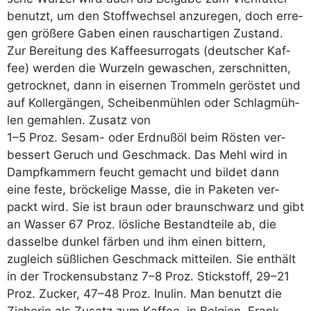
benutzt, um den Stoff­wech­sel anzu­re­gen, doch erre­
gen grö­ße­re Gaben einen rausch­ar­ti­gen Zustand.
Zur Berei­tung des Kaf­fee­sur­ro­gats (deut­scher Kaf­
fee) wer­den die Wur­zeln gewa­schen, zer­schnit­ten,
getrock­net, dann in eiser­nen Trom­meln gerös­tet und
auf Kol­ler­gän­gen, Schei­ben­müh­len oder Schlag­müh­
len gemah­len. Zusatz von
1–5 Proz. Sesam- oder Erd­nuß­öl beim Rös­ten ver­
bes­sert Geruch und Geschmack. Das Mehl wird in
Dampf­kam­mern feucht gemacht und bil­det dann
eine fes­te, brö­cke­li­ge Mas­se, die in Pake­ten ver­
packt wird. Sie ist braun oder braun­schwarz und gibt
an Was­ser 67 Proz. lös­li­che Bestand­tei­le ab, die
das­sel­be dun­kel fär­ben und ihm einen bit­tern,
zugleich süß­li­chen Geschmack mit­tei­len. Sie ent­hält
in der Tro­cken­sub­stanz 7–8 Proz. Stick­stoff, 29–21
Proz. Zucker, 47–48 Proz. Inu­lin. Man benutzt die
Zicho­rie als Zusatz zum Kaf­fee, in Bel­gi­en, Frank­