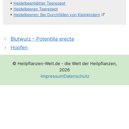
•
Hei­del­beer­blät­ter Teerezept
•
Hei­del­bee­ren Teerezept
•
Hei­del­bee­ren: Bei Durch­fäl­len von Kleinkindern
Blutwurz – Potentilla erecta
Hopfen
© Heilpflanzen-Welt.de - die Welt der Heilpflanzen,
2026
·
Impressum
Datenschutz