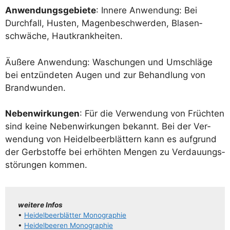
Anwen­dungs­ge­bie­te
: Inne­re Anwen­dung: Bei
Durch­fall, Hus­ten, Magen­be­schwer­den, Bla­sen­
schwä­che, Hautkrankheiten.
Äuße­re Anwen­dung: Waschun­gen und Umschlä­ge
bei ent­zün­de­ten Augen und zur Behand­lung von
Brandwunden.
Neben­wir­kun­gen
: Für die Ver­wen­dung von Früch­ten
sind kei­ne Neben­wir­kun­gen bekannt. Bei der Ver­
wen­dung von Hei­del­beer­blät­tern kann es auf­grund
der Gerb­stof­fe bei erhöh­ten Men­gen zu Ver­dau­ungs­
stö­run­gen kommen.
wei­te­re Infos
•
Hei­del­beer­blät­ter Monographie
•
Hei­del­bee­ren Monographie