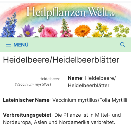
MENÜ
Heidelbeere/​Heidelbeerblätter
Name
: Heidelbeere/​
Hei­del­bee­re
(
Vac­ci­ni­um myrt­il­lus
)
Heidelbeerblätter
Latei­ni­scher Name
: Vac­ci­ni­um myrtillus/​Folia Myrtilli
Ver­brei­tungs­ge­biet
: Die Pflan­ze ist in Mit­tel- und
Nord­eu­ro­pa, Asi­en und Nord­ame­ri­ka verbreitet.