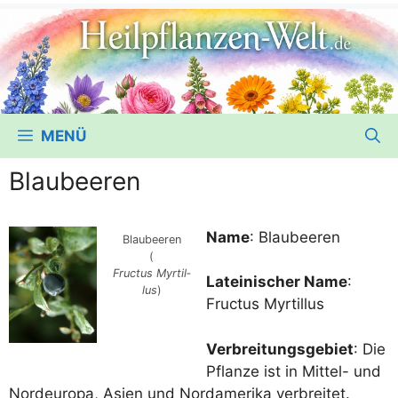
MENÜ
Blaubeeren
Name
: Blau­bee­ren
Blau­bee­ren
(
Fruc­tus Myrt­il­
Latei­ni­scher Name
:
lus
)
Fruc­tus Myrtillus
Ver­brei­tungs­ge­biet
: Die
Pflan­ze ist in Mit­tel- und
Nord­eu­ro­pa, Asi­en und Nord­ame­ri­ka verbreitet.