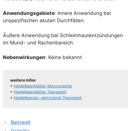
Anwen­dungs­ge­bie­te
: Inne­re Anwen­dung bei
unspe­zi­fi­schen aku­ten Durchfällen.
Äuße­re Anwen­dung bei Schleim­haut­ent­zün­dun­gen
im Mund- und Rachenbereich.
Neben­wir­kun­gen
: Kei­ne bekannt
wei­te­re Infos
•
Hei­del­beer­blät­ter Monographie
•
Hei­del­beer­blät­ter Teerezept
•
Hei­del­bee­ren, getrock­net Teerezept
Beinwell