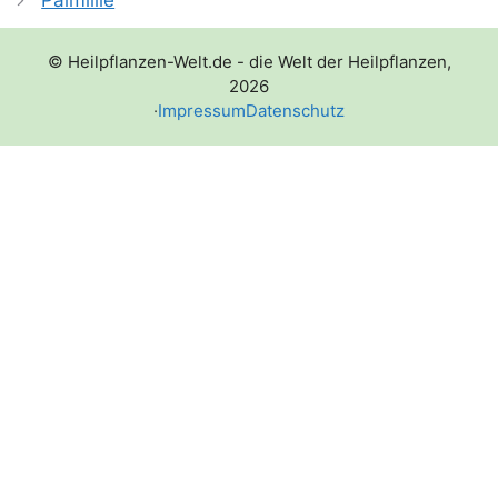
Palmlilie
© Heilpflanzen-Welt.de - die Welt der Heilpflanzen,
2026
·
Impressum
Datenschutz