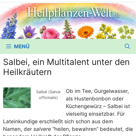
MENÜ
Salbei, ein Multitalent unter den
Heilkräutern
Ob im Tee, Gur­gel­was­ser,
Sal­bei (
Sal­via
offi­ci­na­lis
)
als Hus­ten­bon­bon oder
Küchen­ge­würz – Sal­bei ist
viel­sei­tig ein­setz­bar. Für
Latein­kun­di­ge erschließt sich schon aus dem
Namen, der
sal­ve­re
“hei­len, bewah­ren” bedeu­tet, die