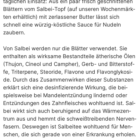
täg­li­chen Ein­satz: Aus ein paar frisch geschnit­te­nen
Blät­tern vom Sal­bei-Topf (auf unse­ren Wochen­märk­
ten erhält­lich) mit zer­las­se­ner But­ter lässt sich
schnell eine wür­zig-köst­li­che Sau­ce für Nudeln
zaubern.
Von Sal­bei wer­den nur die Blät­ter ver­wen­det. Sie
ent­hal­ten als wirk­sa­me Bestand­tei­le äthe­ri­sche Ölen
(Thu­jon, Cineol und Cam­pher), Gerb- und Bit­ter­stof­
fe, Tri­ter­pe­ne, Ste­o­ri­de, Fla­vo­ne und Fla­von­gly­ko­si­
de. Durch das Zusam­men­wir­ken die­ser Sub­stan­zen
erklärt sich eine des­in­fi­zie­ren­de Wir­kung, die bei­
spiels­wei­se bei Man­del­ent­zün­dung lin­dernd oder
Ent­zün­dun­gen des Zahn­fleisches wohl­tu­end ist. Sal­
bei wirkt sich auch beru­hi­gend auf das Wär­me­zen­
trum aus und hemmt die schweiß­trei­ben­den Ner­ven­
fa­sern. Des­we­gen ist Sal­bei­tee wohl­tu­end für Men­
schen, die sich gera­de von einer Erkran­kung erho­len.