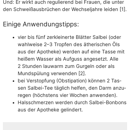
Und: Er wirkt auch regu­lie­rend bei Frau­en, die unter
den Schweiß­aus­brü­chen der Wech­sel­jah­re lei­den [1].
Einige Anwendungstipps:
vier bis fünf zer­klei­ner­te Blät­ter Sal­bei (oder
wahl­wei­se 2–3 Trop­fen des äthe­ri­schen Öls
aus der Apo­the­ke) wer­den auf eine Tas­se mit
hei­ßem Was­ser als Auf­guss ange­setzt. Alle
2 Stun­den lau­warm zum Gur­geln oder als
Mund­spü­lung ver­wen­den [2].
bei Ver­stop­fung (Obs­ti­pa­ti­on) kön­nen 2 Tas­
sen Sal­bei-Tee täg­lich hel­fen, den Darm anzu­
re­gen (höchs­tens vier Wochen anwenden).
Hals­schmer­zen wer­den durch Sal­bei-Bon­bons
aus der Apo­the­ke gelindert.