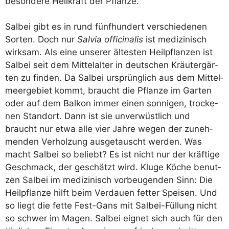
beson­de­re Heil­kraft der Pflanze.
Sal­bei gibt es in rund fünf­hun­dert ver­schie­de­nen
Sor­ten. Doch nur
Sal­via offi­ci­na­lis
ist medi­zi­nisch
wirk­sam. Als eine unse­rer ältes­ten Heil­pflan­zen ist
Sal­bei seit dem Mit­tel­al­ter in deut­schen Kräu­ter­gär­
ten zu fin­den. Da Sal­bei ursprüng­lich aus dem Mit­tel­
meer­ge­biet kommt, braucht die Pflan­ze im Gar­ten
oder auf dem Bal­kon immer einen son­ni­gen, tro­cke­
nen Stand­ort. Dann ist sie unver­wüst­lich und
braucht nur etwa alle vier Jah­re wegen der zuneh­
men­den Ver­hol­zung aus­ge­tauscht wer­den. Was
macht Sal­bei so beliebt? Es ist nicht nur der kräf­ti­ge
Geschmack, der geschätzt wird. Klu­ge Köche benut­
zen Sal­bei im medi­zi­nisch vor­beu­gen­den Sinn: Die
Heil­pflan­ze hilft beim Ver­dau­en fet­ter Spei­sen. Und
so liegt die fet­te Fest-Gans mit Sal­bei-Fül­lung nicht
so schwer im Magen. Sal­bei eig­net sich auch für den