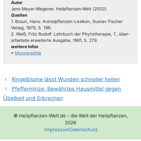
Autor
Jens Mey­­er-Wege­­ner, Heil­pflan­­zen-Welt (2002).
Quel­len
1. Braun, Hans: Arz­n­ei­pflan­­zen-Lexi­­kon, Gus­tav Fischer
Ver­lag, 1979, S. 196.
2. Weiß, Fritz Rudolf: Lehr­buch der Phy­to­the­ra­pie, 7., über­
ar­bei­te­te erwei­ter­te Aus­ga­be, 1991, S. 279.
wei­te­re Infos
•
Mono­gra­phie
Ringelblume lässt Wunden schneller heilen
Pfefferminze: Bewährtes Hausmittel gegen
Übelkeit und Erbrechen
© Heilpflanzen-Welt.de - die Welt der Heilpflanzen,
2026
·
Impressum
Datenschutz