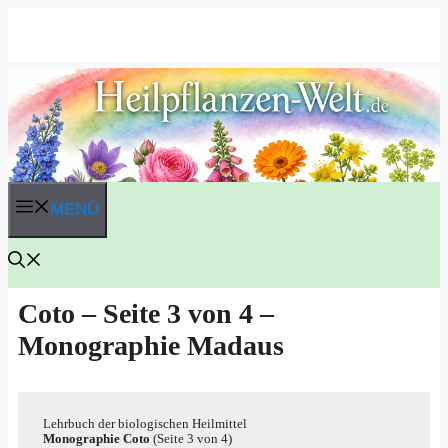
Zum
Inhalt
springen
MENÜ
Coto – Seite 3 von 4 –
Monographie Madaus
Lehr­buch der bio­lo­gi­schen Heilmittel
Mono­gra­phie Coto
(Sei­te 3 von 4)