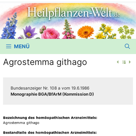
MENÜ
Agrostemma githago
Bun­des­an­zei­ger
Nr. 108 a
vom
19.6.1986
Mono­gra­phie BGA/​​BfArM (Kom­mis­si­on D)