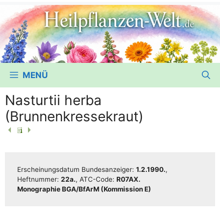
MENÜ
Nasturtii herba
(Brunnenkressekraut)
Erschei­nungs­da­tum Bun­des­an­zei­ger:
1.2.1990.
,
Heft­num­mer:
22a.
, ATC-Code:
R07AX.
Mono­gra­phie BGA/​​BfArM (Kom­mis­si­on E)