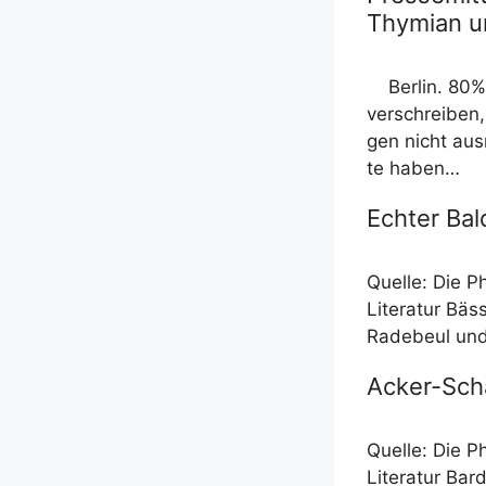
Thymian u
Ber­lin. 80%
ver­schrei­ben
gen nicht aus­
te haben…
Echter Bald
Quel­le: Die P
Lite­ra­tur Bä
Rade­beul und 
Acker-Sch
Quel­le: Die P
Lite­ra­tur Bar