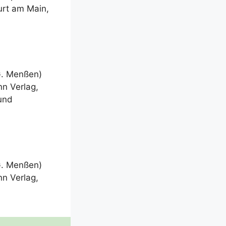
furt am Main,
 G. Men­ßen)
nn Ver­lag,
 und
 G. Men­ßen)
nn Ver­lag,