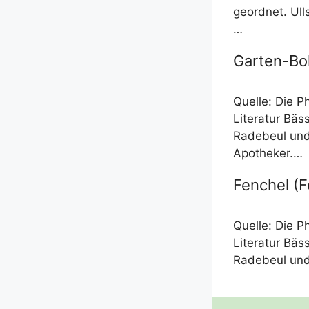
geord­net. Ull
…
Garten-Boh
Quel­le: Die P
Lite­ra­tur Bä
Rade­beul und 
Apotheker.…
Fenchel (F
Quel­le: Die P
Lite­ra­tur Bä
Rade­beul und 