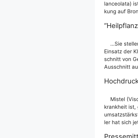
lan­ceo­la­ta) i
kung auf Bron
“Heilpflan
…Sie stel­le
Ein­satz der Kl
schnitt von G
Aus­schnitt a
Hochdruck
Mis­tel (Vi
krank­heit ist
umsatz­stärks­
ler hat sich j
Pressemitt