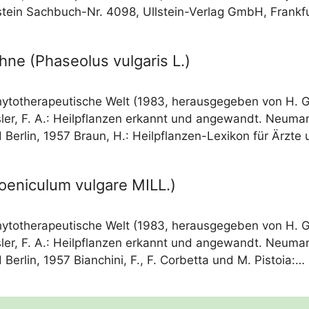
­stein Sach­buch-Nr. 4098, Ull­stein-Ver­lag GmbH, Frank­
ne (Phaseolus vulgaris L.)
hy­to­the­ra­peu­ti­sche Welt (1983, her­aus­ge­ge­ben von H.
ss­ler, F. A.: Heil­pflan­zen erkannt und ange­wandt. Neu­ma
Ber­lin, 1957 Braun, H.: Heil­pflan­zen-Lexi­kon für Ärz­te
oeniculum vulgare MILL.)
hy­to­the­ra­peu­ti­sche Welt (1983, her­aus­ge­ge­ben von H.
ss­ler, F. A.: Heil­pflan­zen erkannt und ange­wandt. Neu­ma
Ber­lin, 1957 Bian­chi­ni, F., F. Cor­bet­ta und M. Pistoia:…