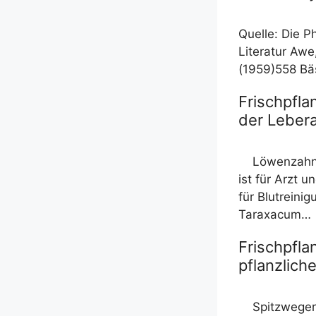
Quel­le: Die P
Lite­ra­tur Awe
(1959)558 Bäs
Frischpfl
der Lebera
Löwen­zahn­
ist für Arzt un
für Blut­rei­n
Taraxacum…
Frischpfla
pflanzlich
Spitz­we­ge­