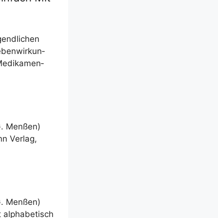
end­li­chen
eben­wir­kun­
Medi­ka­men­
 G. Men­ßen)
nn Ver­lag,
 G. Men­ßen)
t alpha­be­tisch