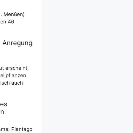
 G. Men­ßen)
­ten 46
h Anregung
ut erscheint,
eil­pflan­zen
­nisch auch
hes
en
 Name: Plant­ago