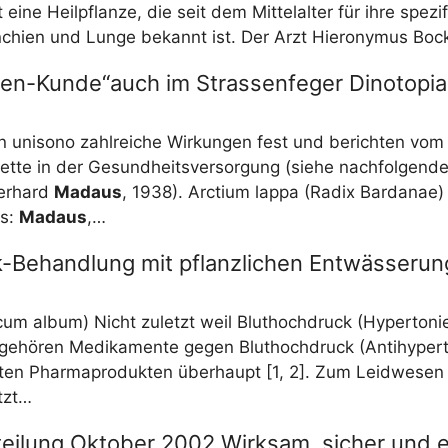
st eine Heil­pflan­ze, die seit dem Mit­tel­al­ter für ihre spe­zi­
­chi­en und Lun­ge bekannt ist. Der Arzt Hie­ro­ny­mus Bo
zen-Kunde“auch im Strassenfeger Dinotopia
n uni­so­no zahl­rei­che Wir­kun­gen fest und berich­ten vom al
et­te in der Gesund­heits­ver­sor­gung (sie­he nach­fol­gen­d
er­hard
Mad­aus
, 1938). Arc­ti­um lap­pa (Radix Bar­da­nae)
us:
Mad­aus
,…
-Behandlung mit pflanzlichen Entwässerun
s­cum album) Nicht zuletzt weil Blut­hoch­druck (Hyper­to­ni
, gehö­ren Medi­ka­men­te gegen Blut­hoch­druck (Anti­hy­per­t
ten Phar­ma­pro­duk­ten über­haupt [1, 2]. Zum Leid­we­sen 
etzt…
eilung Oktober 2002 Wirksam, sicher und e