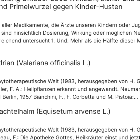
nd Primelwurzel gegen Kinder-Husten
 aller Medi­ka­men­te, die Ärz­te unse­ren Kin­dern oder Jug
, sind hin­sicht­lich Dosie­rung, Wir­kung oder mög­li­chen N
rei­chend unter­sucht 1. Und: Mehr als die Hälf­te die­ser 
rian (Valeriana officinalis L.)
hy­to­the­ra­peu­ti­sche Welt (1983, her­aus­ge­ge­ben von H.
ss­ler, F. A.: Heil­pflan­zen erkannt und ange­wandt. Neu­ma
Ber­lin, 1957 Bian­chi­ni, F., F. Cor­bet­ta und M. Pistoia:…
achtelhalm (Equisetum arvense L.)
hy­to­the­ra­peu­ti­sche Welt (1983, her­aus­ge­ge­ben von H.
­deau, F.: Die Apo­the­ke Got­tes, Heil­kräu­ter einst und jetz