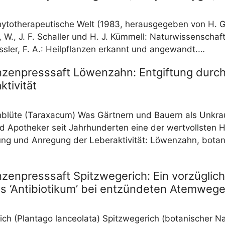
hy­to­the­ra­peu­ti­sche Welt (1983, her­aus­ge­ge­ben von H.
, W., J. F. Schal­ler und H. J. Küm­mell: Natur­wis­sen­schaf
s­ler, F. A.: Heil­pflan­zen erkannt und angewandt.…
anzenpresssaft Löwenzahn: Entgiftung durc
ktivität
blü­te (Tar­a­xa­cum) Was Gärt­nern und Bau­ern als Unkra
d Apo­the­ker seit Jahr­hun­der­ten eine der wert­volls­ten H
i­gung und Anre­gung der Leber­ak­ti­vi­tät: Löwen­zahn, bota
nzenpresssaft Spitzwegerich: Ein vorzüglic
es ‘Antibiotikum’ bei entzündeten Atemweg
rich (Plant­ago lan­ceo­la­ta) Spitz­we­ge­rich (bota­ni­scher