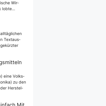
fi­sche Wir­
ck lobte…
l­täg­li­chen
en Text­aus­
 gekürz­ter
gsmitteln
e) eine Volks­
o­ni­ka) zu den
der Her­stel­
infach Mit